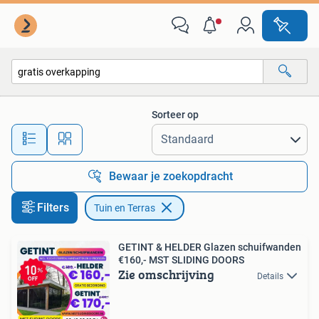
Tuin en Terras
Sorteer op
Alle afstanden…
Bewaar je zoekopdracht
Filters
Tuin en Terras
GETINT & HELDER Glazen schuifwanden
€160,- MST SLIDING DOORS
Zie omschrijving
Details