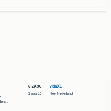
€ 29,00
vidaXL
2 aug 26
Heel Nederland
e
ders
mm.