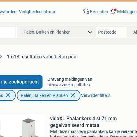
waarden
Veiligheidscentrum
Berichten
Meldingen
Palen, Balken en Planken
A
1.618 resultaten
voor 'beton paal'
Ontvang meldingen van
r je zoekopdracht
nieuwe zoekresultaten
as
Palen, Balken en Planken
Verwijder filters
vidaXL Paalankers 4 st 71 mm
gegalvaniseerd metaal
Met deze massieve paalankers kan je vierkant