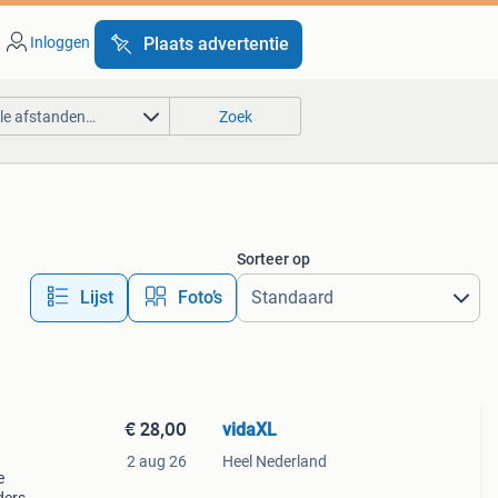
Inloggen
Plaats advertentie
lle afstanden…
Zoek
Sorteer op
Lijst
Foto’s
€ 28,00
vidaXL
2 aug 26
Heel Nederland
e