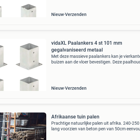
roestbestendig
Nieuw
Verzenden
vidaXL Paalankers 4 st 101 mm
gegalvaniseerd metaal
Met deze massieve paalankers kan je vierkant
buizen aan de vloer bevestigen. Deze paalhou
zijn ontworpen voor vierkante buizen van 10
Deze ankers van gegalvaniseerd metaal zijn
roestbestendi
Nieuw
Verzenden
Afrikaanse tuin palen
Prachtige natuurlijke palen uit afrika. 240-25
lang voorzien van beton pen van 50cm eenvo
in grond prikken staat stevig genoeg voor