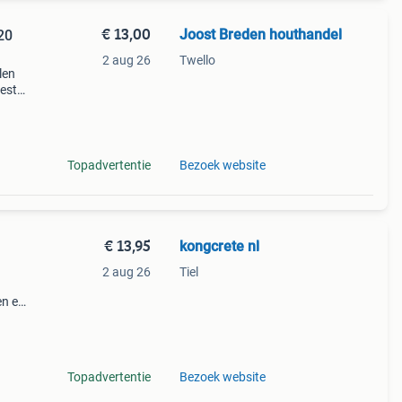
€ 13,00
Joost Breden houthandel
2 aug 26
Twello
len
estel
en.nl
Topadvertentie
Bezoek website
€ 13,95
kongcrete nl
2 aug 26
Tiel
en en
rk,
ewel
Topadvertentie
Bezoek website