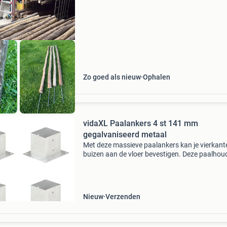
tuinverlichting of lichte schaduwdoeken voor
zwaardere doeke
Zo goed als nieuw
Ophalen
vidaXL Paalankers 4 st 141 mm
gegalvaniseerd metaal
Met deze massieve paalankers kan je vierkant
buizen aan de vloer bevestigen. Deze paalhou
zijn ontworpen voor vierkante buizen van 14
Deze ankers van gegalvaniseerd metaal zijn
roestbestendi
Nieuw
Verzenden