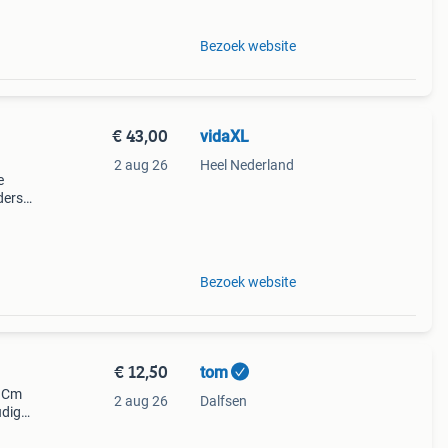
Bezoek website
€ 43,00
vidaXL
2 aug 26
Heel Nederland
e
ders
1 mm.
Bezoek website
€ 12,50
tom
0 Cm
2 aug 26
Dalfsen
udig