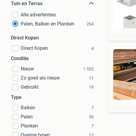
Tuin en Terras
Alle advertenties
Palen, Balken en Planken
264
Direct Kopen
Direct Kopen
4
Conditie
Nieuw
1.552
Zo goed als nieuw
11
Gebruikt
19
Type
Balken
7
Palen
50
Planken
7
Overige typen
12