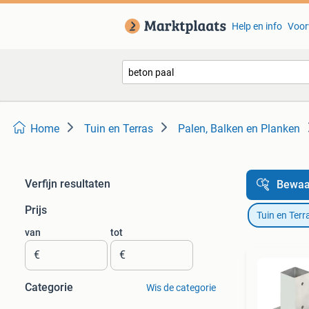
Help en info
Voor
Home
Tuin en Terras
Palen, Balken en Planken
Verfijn resultaten
Bewaa
Prijs
Tuin en Terr
van
tot
€
€
Categorie
Wis de categorie