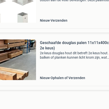
buizen aan de vloer bevestigen. Deze paalhou
zijn ontworpen voor vierkante buizen van 71 
Deze ankers van gegalvaniseerd metaal zijn
roestbestendig
Nieuw
Verzenden
Geschaafde douglas palen 11x11x400c
2e keus)
2e keus douglas hout dit betreft 2e keus hout.
balken of planken kunnen licht krom zijn, wat
verkleuring hebben of lichte beschadigingen
bevatten. Ondanks deze imperfecties is het h
nog prima en
Nieuw
Ophalen of Verzenden