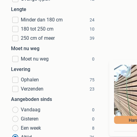
Lengte
Minder dan 180 cm
24
180 tot 250 cm
10
250 cm of meer
39
Moet nu weg
Moet nu weg
0
Levering
Ophalen
75
Verzenden
23
Aangeboden sinds
Vandaag
0
Gisteren
0
Har
Een week
8