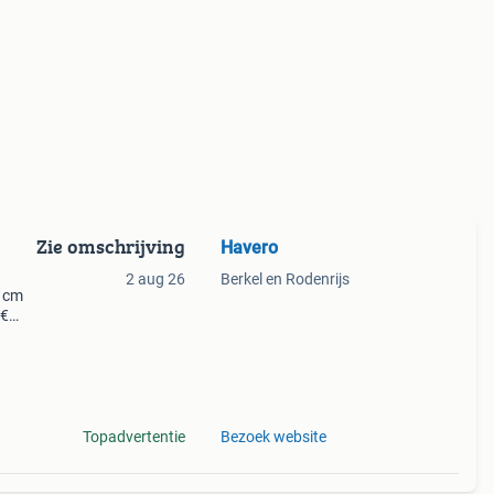
Zie omschrijving
Havero
2 aug 26
Berkel en Rodenrijs
9 cm
 €
kopen
Topadvertentie
Bezoek website