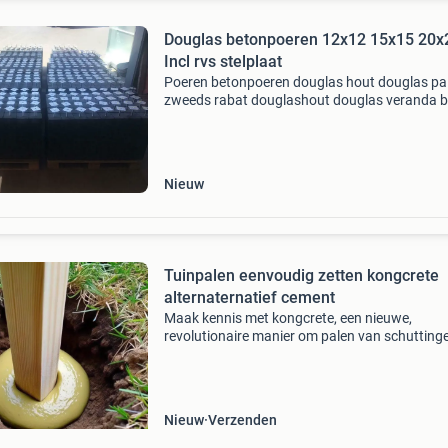
Douglas betonpoeren 12x12 15x15 20x20
Incl rvs stelplaat
Poeren betonpoeren douglas hout douglas pa
zweeds rabat douglashout douglas veranda b
gemakkelijk via onze webshop www.joostbred
bestel gemakkelijk via onze webshop
www.joostbreden.nl • b
Nieuw
Tuinpalen eenvoudig zetten kongcrete
alternaternatief cement
Maak kennis met kongcrete, een nieuwe,
revolutionaire manier om palen van schutting
hekwerken in de grond vast te zetten! Snel, ste
makkelijk en licht: dat is kongcrete! Let op: ho
elke ki
Nieuw
Verzenden