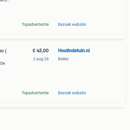
ders
mm.
Topadvertentie
Bezoek website
€ 45,00
Houtindetuin.nl
m (
2 aug 26
Beilen
 De
out
Topadvertentie
Bezoek website