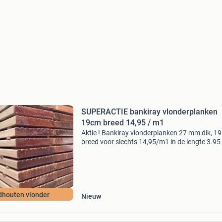
SUPERACTIE bankiray vlonderplanken
19cm breed 14,95 / m1
Aktie ! Bankiray vlonderplanken 27 mm dik, 1
breed voor slechts 14,95/m1 in de lengte 3.95
59,05 /st. 1 Zijde profiel, 1 zijde glad. Ook ver
wij piketpalen, hardhouten regels, vlonderp
dhouten vlonder
Nieuw