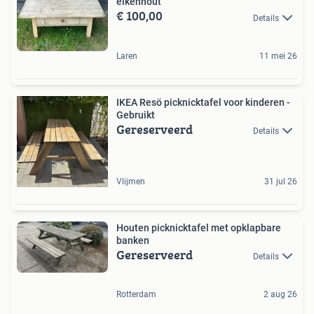
eikenhout
€ 100,00
Details
Laren
11 mei 26
IKEA Resö picknicktafel voor kinderen -
Gebruikt
Gereserveerd
Details
Vlijmen
31 jul 26
Houten picknicktafel met opklapbare
banken
Gereserveerd
Details
Rotterdam
2 aug 26