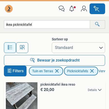
Picknicktafels
Sorteer op
Alle afstanden…
Bewaar je zoekopdracht
Filters
Tuin en Terras
Picknicktafels
Verwijd
picknicktafel ikea reso
€ 20,00
Details