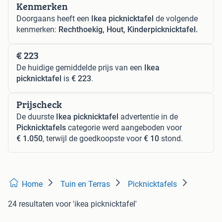
Kenmerken
Doorgaans heeft een
Ikea picknicktafel
de volgende
kenmerken:
Rechthoekig, Hout, Kinderpicknicktafel.
€ 223
De huidige gemiddelde prijs van een
Ikea
picknicktafel
is
€ 223
.
Prijscheck
De duurste
Ikea picknicktafel
advertentie in de
Picknicktafels
categorie werd aangeboden voor
€ 1.050
, terwijl de goedkoopste voor
€ 10
stond.
Home
Tuin en Terras
Picknicktafels
24 resultaten
voor 'ikea picknicktafel'