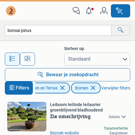
Planten | Bomen
Sorteer op
Alle afstanden…
Bewaar je zoekopdracht
Filters
Tuin en Terras
Bomen
Verwijder filters
Leiboom leilinde leilaurier
groenblijvend bladhoudend
Zie omschrijving
Details
Topadvertentie
Bezoek website
Eergisteren