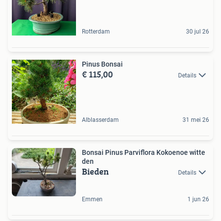
Rotterdam
30 jul 26
Pinus Bonsai
€ 115,00
Details
Alblasserdam
31 mei 26
Bonsai Pinus Parviflora Kokoenoe witte
den
Bieden
Details
Emmen
1 jun 26