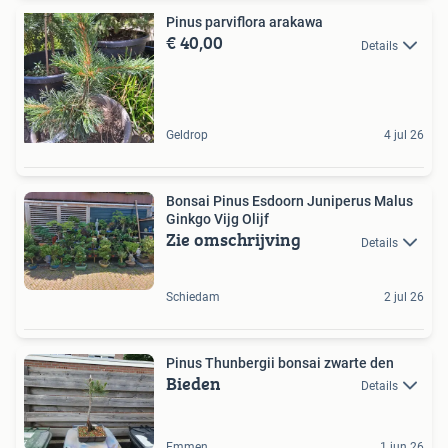
Pinus parviflora arakawa
€ 40,00
Details
Geldrop
4 jul 26
Bonsai Pinus Esdoorn Juniperus Malus
Ginkgo Vijg Olijf
Zie omschrijving
Details
Schiedam
2 jul 26
Pinus Thunbergii bonsai zwarte den
Bieden
Details
Emmen
1 jun 26