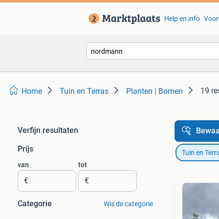
Help en info
Voor
19 re
Home
Tuin en Terras
Planten | Bomen
Verfijn resultaten
Bewaa
Prijs
Tuin en Terr
van
tot
€
€
Categorie
Wis de categorie