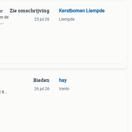
Zie omschrijving
Kerstbomen Liempde
er
en de
25 jul 26
Liempde
,
Bieden
hay
26 jul 26
Venlo
t 8
 me