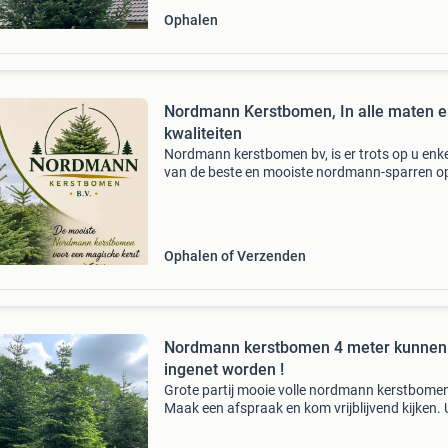
Ophalen
Nordmann Kerstbomen, In alle maten en
kwaliteiten
Nordmann kerstbomen bv, is er trots op u enk
van de beste en mooiste nordmann-sparren o
deense markt aan te bieden. Wij verzorgen de
verkoop en export van diverse kwekerijen in d
heel eur
Ophalen of Verzenden
Nordmann kerstbomen 4 meter kunnen
ingenet worden !
Grote partij mooie volle nordmann kerstbome
Maak een afspraak en kom vrijblijvend kijken. 
mag de bomen zelf aanlinten. Ze worden door
gezaagd en ingenet en klaargelegd voor vervo