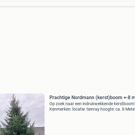
Prachtige Nordmann (kerst)boom +-8 
Op zoek naar een indrukwekkende kerstboom
Kenmerken: locatie: tienray hoogte: ca. 8 Mete
soort: nordmann (abies nordmanniana) mooie 
vorm diepgroene, zachte naalden uitstekend
geschikt voor pro