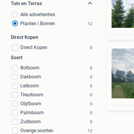
Tuin en Terras
Alle advertenties
Planten | Bomen
12
Direct Kopen
Direct Kopen
0
Soort
Bolboom
0
Dakboom
0
Leiboom
0
Treurboom
0
Olijfboom
0
Palmboom
0
Zuilboom
0
Overige soorten
12