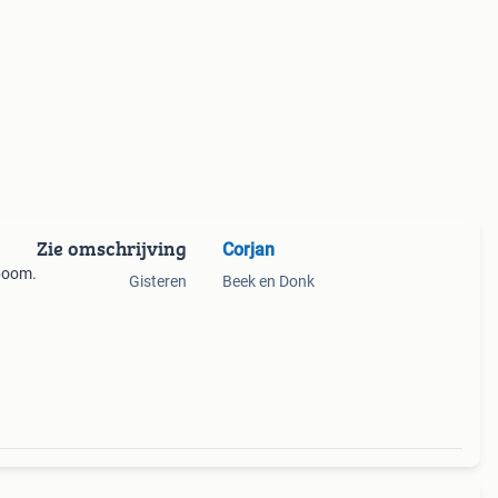
Zie omschrijving
Corjan
tboom.
Gisteren
Beek en Donk
e zijn
eit.