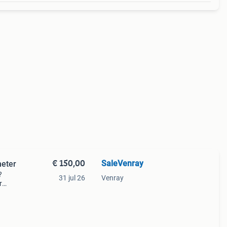
€ 150,00
SaleVenray
meter
?
31 jul 26
Venray
r
volle