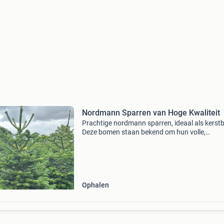
Nordmann Sparren van Hoge Kwaliteit
Prachtige nordmann sparren, ideaal als kers
Deze bomen staan bekend om hun volle,
donkergroene naalden die lang blijven zitten. Z
zorgvuldig gekweekt en van uitstekende kwalit
Perfect
Ophalen