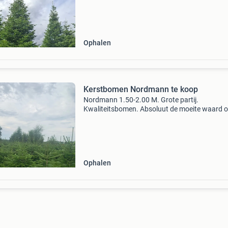
geleverd aan de verharde weg . Prijs op aanvr
Kerst
Ophalen
Kerstbomen Nordmann te koop
Nordmann 1.50-2.00 M. Grote partij.
Kwaliteitsbomen. Absoluut de moeite waard 
komen kijken. Prijs in nader overleg na bezicht
Ophalen