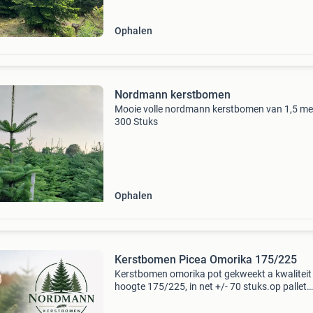
Ingene
Ophalen
Nordmann kerstbomen
Mooie volle nordmann kerstbomen van 1,5 me
300 Stuks
Ophalen
Kerstbomen Picea Omorika 175/225
Kerstbomen omorika pot gekweekt a kwaliteit
hoogte 175/225, in net +/- 70 stuks.op pallet
afname v.a 1 pallet €19,50 p/st excl 9%btw
informeer en reserveer op tijd super kwaliteit.