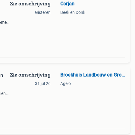
Zie omschrijving
Corjan
Gisteren
Beek en Donk
bomen
en
Zie omschrijving
Broekhuis Landbouw en Groen
nn
31 jul 26
Agelo
ien
af 100