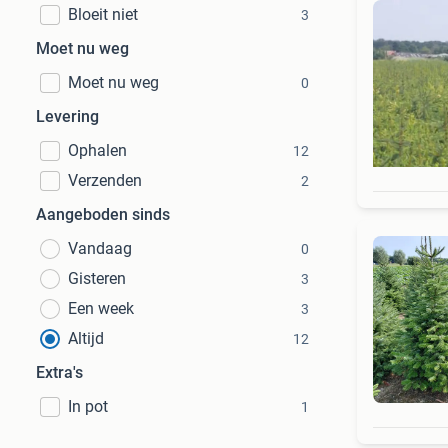
Bloeit niet
3
Moet nu weg
Moet nu weg
0
Levering
Ophalen
12
Verzenden
2
Aangeboden sinds
Vandaag
0
Gisteren
3
Een week
3
Altijd
12
Extra's
In pot
1