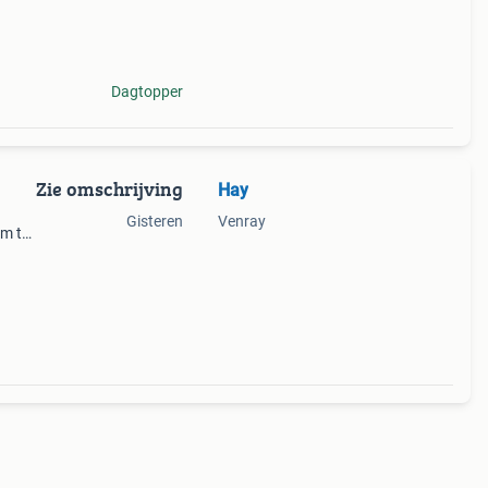
aag.
Dagtopper
Zie omschrijving
Hay
Gisteren
Venray
om te
iging.