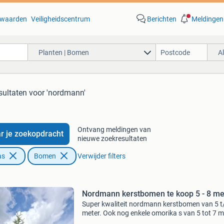
waarden
Veiligheidscentrum
Berichten
Meldingen
Planten | Bomen
A
sultaten
voor 'nordmann'
Ontvang meldingen van
r je zoekopdracht
nieuwe zoekresultaten
as
Bomen
Verwijder filters
Nordmann kerstbomen te koop 5 - 8 me
Super kwaliteit nordmann kerstbomen van 5 t
meter. Ook nog enkele omorika s van 5 tot 7 m
Ze kunnen nu al gereserveerd worden. Genet 