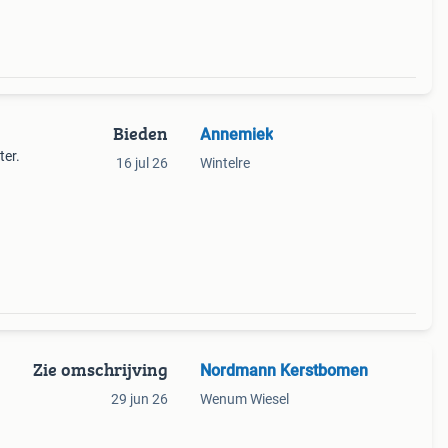
Bieden
Annemiek
ter.
16 jul 26
Wintelre
Zie omschrijving
Nordmann Kerstbomen
29 jun 26
Wenum Wiesel