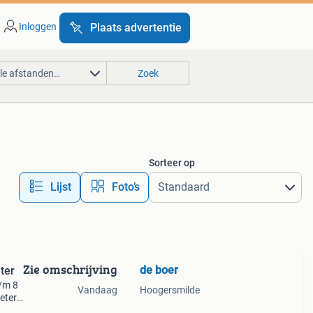
Inloggen
Plaats advertentie
lle afstanden…
Zoek
Sorteer op
Lijst
Foto’s
Zie omschrijving
de boer
ter
/m 8
Vandaag
Hoogersmilde
eter.
en