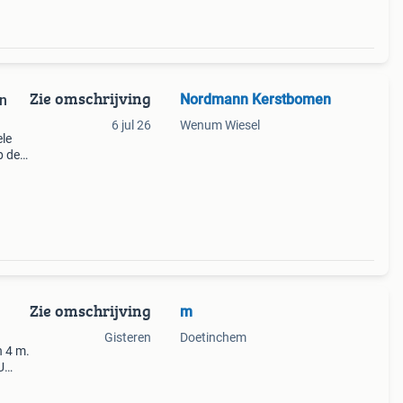
Zie omschrijving
Nordmann Kerstbomen
6 jul 26
Wenum Wiesel
ele
p de
k door
Zie omschrijving
m
Gisteren
Doetinchem
n 4 m.
U
 ons
er.