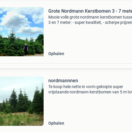
Grote Nordmann Kerstbomen 3 - 7 met
Mooie volle grote nordmann kerstbomen tuss
3 en 7 meter: - super kwaliteit, - scherpe prijzen
interesse? Bel rob 0629455854
Ophalen
nordmannnen
Te koop hele nette in vorm geknipte super
vrijstaande nordmann kerstbomen van 5 m to
meter groot heel mooi op kleur interesse mail
maar
Ophalen