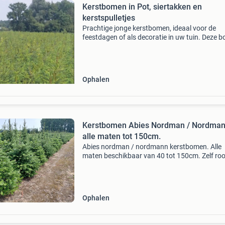
Kerstbomen in Pot, siertakken en
kerstspulletjes
Prachtige jonge kerstbomen, ideaal voor de
feestdagen of als decoratie in uw tuin. Deze 
zijn verkrijgbaar in diverse hoogtes en worden
geleverd in pot, gezaagd wat het verplaatsen 
verzorgen e
Ophalen
Kerstbomen Abies Nordman / Nordma
alle maten tot 150cm.
Abies nordman / nordmann kerstbomen. Alle
maten beschikbaar van 40 tot 150cm. Zelf roo
of zagen. Enkel bestemd voor de handel. Van
stuks. Prijs n.o.t.k ( afhankelijk van aantal)
Ophalen