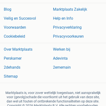
Blog
Marktplaats Zakelijk
Veilig en Succesvol
Help en Info
Voorwaarden
Privacyverklaring
Cookiebeleid
Privacyvoorkeuren
Over Marktplaats
Werken bij
Perskamer
Adevinta
2dehands
2ememain
Sitemap
Marktplaats is, voor zover wettelijk toegestaan, niet aansprakelijk
voor (gevolg)schade die voortkomt uit het gebruik van deze site,
dan wel uit fouten of ontbrekende functionaliteiten op deze site.
Copyright © 2026 Marktplaats B.V. Alle rechten voorbehouden.