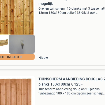
mogelijk
Grenen tuinscherm 15-planks met 3 tussenlat
13mm 180x180cm actie € 38,95/st ook
verkrijgbaar: grenen paal 68x68x300cm € 12,
grenen afdekkap 3.5X8.5X180 € 6,25/st rvs l-
beslag &e
HUTTING ACTIE
Nieuw
TUINSCHERM AANBIEDING DOUGLAS 2
planks 180x180cm € 125,-
Tuinscherm aanbieding douglas 21-planks
fijnbezaagd 180 x 180 cm bij ons zeer scherp
geprijsd. Ideale schermen in combinatie met
betonpalen, maar ook prachtig met hardhout