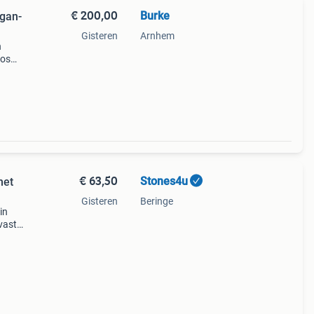
€ 200,00
Burke
gan-
Gisteren
Arnhem
n
oos
kt. Er
€ 63,50
Stones4u
met
Gisteren
Beringe
in
vast
sende
ief