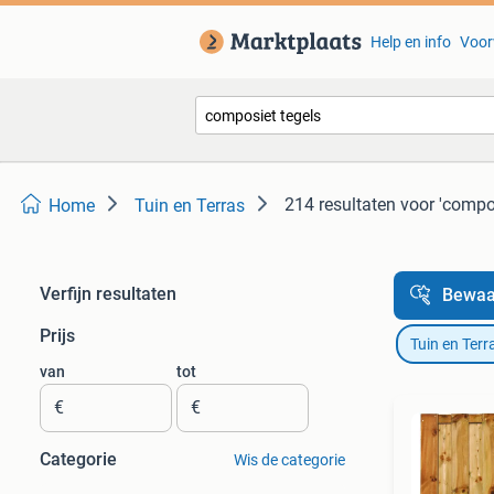
Help en info
Voor
214 resultaten
voor 'compos
Home
Tuin en Terras
Verfijn resultaten
Bewaa
Prijs
Tuin en Terr
van
tot
€
€
Categorie
Wis de categorie