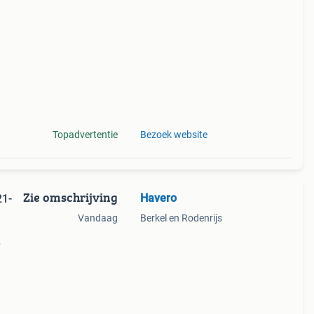
40/st
Topadvertentie
Bezoek website
Zie omschrijving
Havero
1-
Vandaag
Berkel en Rodenrijs
en