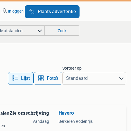
Inloggen
Plaats advertentie
lle afstanden…
Zoek
Sorteer op
Lijst
Foto’s
Zie omschrijving
Havero
halen
Vandaag
Berkel en Rodenrijs
ten