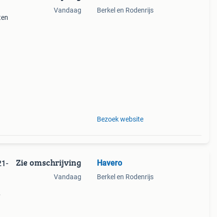
Vandaag
Berkel en Rodenrijs
ten
40/st
Bezoek website
Zie omschrijving
Havero
1-
Vandaag
Berkel en Rodenrijs
en