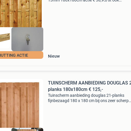
13mm 180x180cm actie € 38,95/st ook
verkrijgbaar: grenen paal 68x68x300cm € 12,
grenen afdekkap 3.5X8.5X180 € 6,25/st rvs l-
beslag &e
HUTTING ACTIE
Nieuw
TUINSCHERM AANBIEDING DOUGLAS 2
planks 180x180cm € 125,-
Tuinscherm aanbieding douglas 21-planks
fijnbezaagd 180 x 180 cm bij ons zeer scherp
geprijsd. Ideale schermen in combinatie met
betonpalen, maar ook prachtig met hardhout
tuinpalen € 125,-/st.