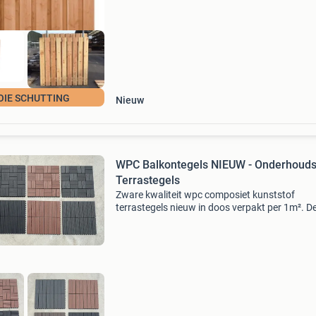
tuinpalen € 125,-/st.
IE SCHUTTING
Nieuw
WPC Balkontegels NIEUW - Onderhouds
Terrastegels
Zware kwaliteit wpc composiet kunststof
terrastegels nieuw in doos verpakt per 1m². D
tegels zijn 30 x 30 x 2.4Cm en meer dan 900g
per tegel. Vaste prijs van €24,99 per 1 m²! ✅
Afhalen op afs