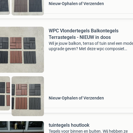
Nieuw
Ophalen of Verzenden
WPC Vlondertegels Balkontegels
Terrastegels - NIEUW in doos
Wil je jouw balkon, terras of tuin snel een mod
upgrade geven? Met deze wpc composiet
kunststof terrastegels creëer je in een hando
een strakke en onderhoudsvriendelijke buitenv
De tege
Nieuw
Ophalen of Verzenden
tuintegels houtlook
Tegels voor binnen en buiten. Wij hebben ze