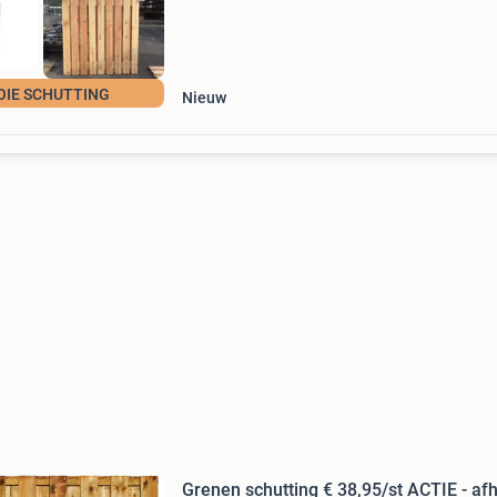
IE SCHUTTING
Nieuw
Grenen schutting € 38,95/st ACTIE - af