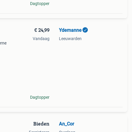
Dagtopper
€ 24,99
Ydemanne
Vandaag
Leeuwarden
erne
mdraai
loer.
Dagtopper
Bieden
An_Cor