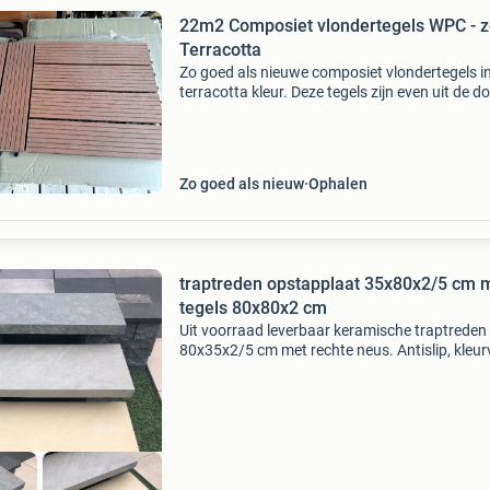
22m2 Composiet vlondertegels WPC - z
Terracotta
Zo goed als nieuwe composiet vlondertegels i
terracotta kleur. Deze tegels zijn even uit de d
geweest, maar zijn uiteindelijk toch niet gebrui
is in totaal 22m2 beschikbaar, inclusief enkele
Zo goed als nieuw
Ophalen
traptreden opstapplaat 35x80x2/5 cm 
tegels 80x80x2 cm
Uit voorraad leverbaar keramische traptreden 
80x35x2/5 cm met rechte neus. Antislip, kleur
en krasvast nu 63.50 Euro per stuk en bijpas
tegels in 80x80x2 cm 39.50 Euro per m2 inclus
btw