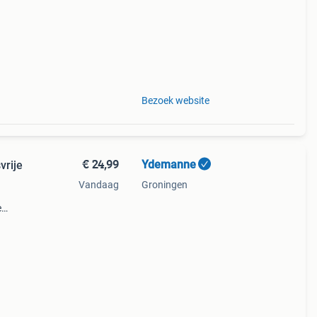
Bezoek website
€ 24,99
Ydemanne
vrije
Vandaag
Groningen
e
ram