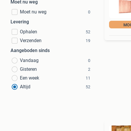
Moet nu weg
Moet nu weg
0
Levering
MOO
Ophalen
52
Verzenden
19
Aangeboden sinds
Vandaag
0
Gisteren
2
Een week
11
Altijd
52