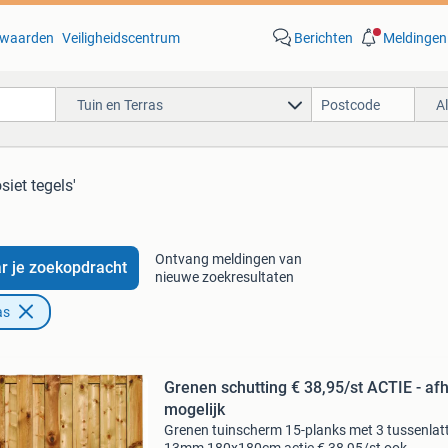
waarden
Veiligheidscentrum
Berichten
Meldingen
Tuin en Terras
A
iet tegels'
Ontvang meldingen van
r je zoekopdracht
nieuwe zoekresultaten
as
Grenen schutting € 38,95/st ACTIE - af
mogelijk
Grenen tuinscherm 15-planks met 3 tussenlat