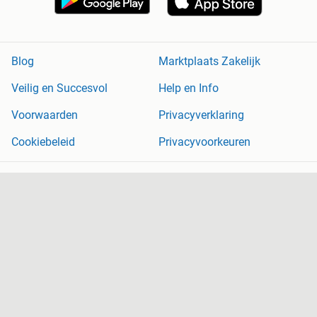
Blog
Marktplaats Zakelijk
Veilig en Succesvol
Help en Info
Voorwaarden
Privacyverklaring
Cookiebeleid
Privacyvoorkeuren
Over Marktplaats
Werken bij
Perskamer
Adevinta
2dehands
2ememain
Sitemap
Marktplaats is, voor zover wettelijk toegestaan, niet aansprakelijk