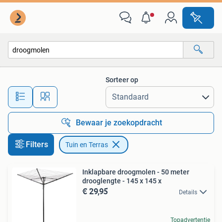
Tuin en Terras
Sorteer op
Alle afstanden…
Bewaar je zoekopdracht
Filters
Tuin en Terras
Inklapbare droogmolen - 50 meter
drooglengte - 145 x 145 x
€ 29,95
Details
Topadvertentie