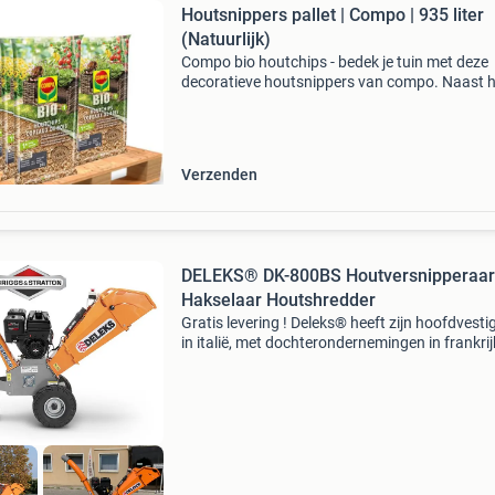
Houtsnippers pallet | Compo | 935 liter
(Natuurlijk)
Compo bio houtchips - bedek je tuin met deze
decoratieve houtsnippers van compo. Naast h
feit dat deze houtchips er leuk uitzien, zijn ze 
ideaal als onderste laag in moestuinbakken. Di
product
Verzenden
DELEKS® DK-800BS Houtversnipperaar
Hakselaar Houtshredder
Gratis levering ! Deleks® heeft zijn hoofdvesti
in italië, met dochterondernemingen in frankrij
duitsland. Deleks® ontwerpt, produceert en d
distribueert sinds 2002 land- en
bosbouwmachines.