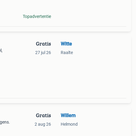
Topadvertentie
Gratis
Witte
l,
27 jul 26
Raalte
. Zelf
Gratis
Willem
agens.
2 aug 26
Helmond