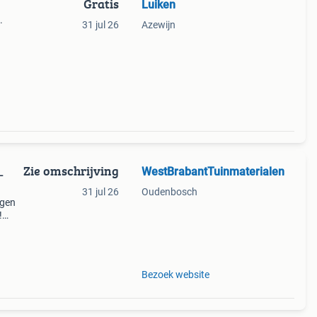
Gratis
Luiken
.
31 jul 26
Azewijn
Zie omschrijving
WestBrabantTuinmaterialen
L
31 jul 26
Oudenbosch
egen
!
€
Bezoek website