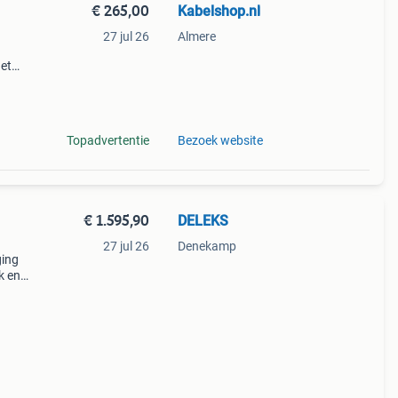
€ 265,00
Kabelshop.nl
27 jul 26
Almere
et
ook
t
Topadvertentie
Bezoek website
€ 1.595,90
DELEKS
27 jul 26
Denekamp
ging
k en
e