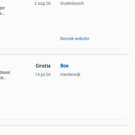
2 aug 26
Oudenbosch
rpe
s:
t
Bezoek website
Gratis
Bos
ideaal
14 jul 26
Harderwijk
ls
rfect