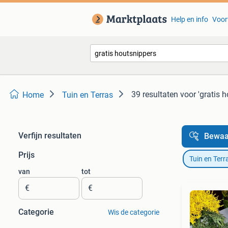
Help en info
Voor
39 resultaten
voor 'gratis 
Home
Tuin en Terras
Verfijn resultaten
Bewaa
Prijs
Tuin en Terr
van
tot
€
€
Categorie
Wis de categorie