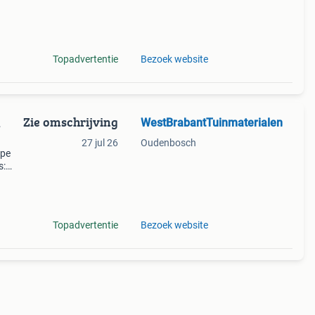
odem
Topadvertentie
Bezoek website
Zie omschrijving
WestBrabantTuinmaterialen
L
27 jul 26
Oudenbosch
rpe
s:
t
Topadvertentie
Bezoek website