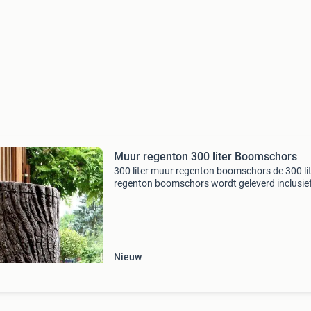
Muur regenton 300 liter Boomschors
300 liter muur regenton boomschors de 300 li
regenton boomschors wordt geleverd inclusief
extra korting op de regenton gratis zwarte kr
t.w.v. € 10,- tijdelijk extra voordeel: de 2e regen
Nieuw