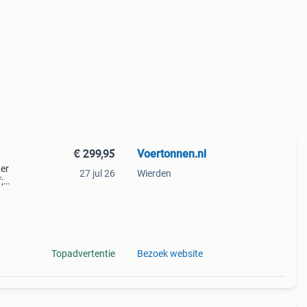
€ 299,95
Voertonnen.nl
ter
27 jul 26
Wierden
;
aan
t
Topadvertentie
Bezoek website