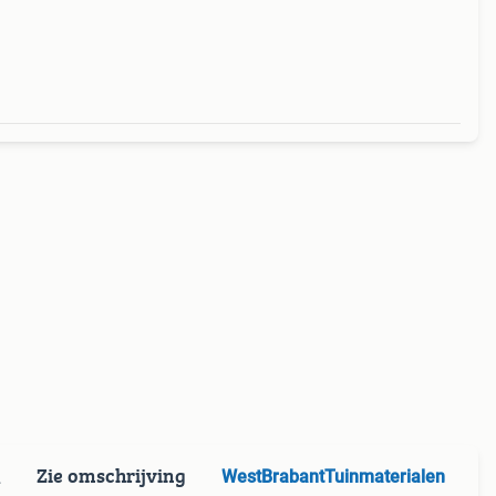
Zie omschrijving
WestBrabantTuinmaterialen
L