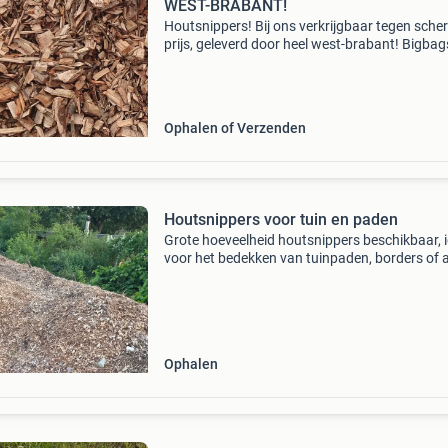
WEST-BRABANT!
Houtsnippers! Bij ons verkrijgbaar tegen sche
prijs, geleverd door heel west-brabant! Bigbag
bigbag 0.5 M3 € 58,38 bigbag 1 m3 € 79,16
staffelkorting: 2 st. 5% 3 St. 7.5% 4 St. 10% 5 S
Ophalen of Verzenden
Houtsnippers voor tuin en paden
Grote hoeveelheid houtsnippers beschikbaar, 
voor het bedekken van tuinpaden, borders of a
bodembedekker. De snippers zijn van goede
kwaliteit en kunnen direct gebruikt worden. Pe
voor he
Ophalen