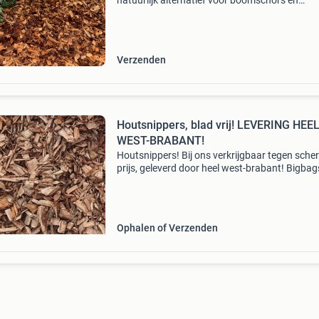
natuurlijk alternatief voor boomschors en
houtsnippers. Het helpt onkruidgroei te
verminderen, houdt vocht langer vast in de b
en geeft uw tuin een fraaie na
Verzenden
Houtsnippers, blad vrij! LEVERING HEE
WEST-BRABANT!
Houtsnippers! Bij ons verkrijgbaar tegen sche
prijs, geleverd door heel west-brabant! Bigbag
bigbag 0.5 M3 € 58,38 bigbag 1 m3 € 79,16
staffelkorting: 2 st. 5% 3 St. 7.5% 4 St. 10% 5 S
Ophalen of Verzenden