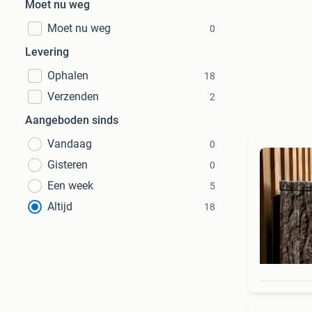
Moet nu weg
Moet nu weg
0
Levering
Ophalen
18
Verzenden
2
Aangeboden sinds
Vandaag
0
Gisteren
0
Een week
5
Altijd
18