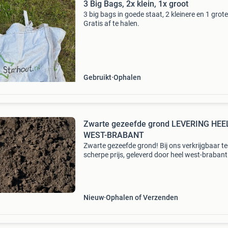
3 Big Bags, 2x klein, 1x groot
3 big bags in goede staat, 2 kleinere en 1 grote
Gratis af te halen.
Gebruikt
Ophalen
Zwarte gezeefde grond LEVERING HEE
WEST-BRABANT
Zwarte gezeefde grond! Bij ons verkrijgbaar t
scherpe prijs, geleverd door heel west-brabant
Bigbags: bigbag 0.5 M3 € 39,67 bigbag 1 m3 
51,74 staffelkorting: 2 st. 5% 3 St. 7.5% 4 St.
Nieuw
Ophalen of Verzenden