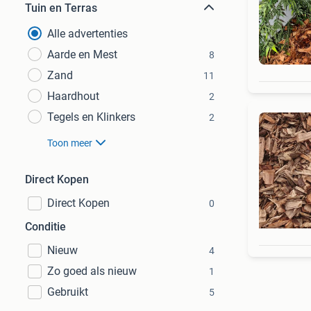
Tuin en Terras
Alle advertenties
Aarde en Mest
8
Zand
11
Haardhout
2
Tegels en Klinkers
2
Toon meer
Direct Kopen
Direct Kopen
0
Conditie
Nieuw
4
Zo goed als nieuw
1
Gebruikt
5