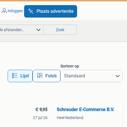
Inloggen
Plaats advertentie
lle afstanden…
Zoek
Sorteer op
Lijst
Foto’s
€ 9,95
Schreuder E-Commerce B.V.
27 jul 26
Heel Nederland