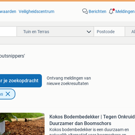
waarden
Veiligheidscentrum
Berichten
Meldingen
Tuin en Terras
A
houtsnippers'
Ontvang meldingen van
r je zoekopdracht
nieuwe zoekresultaten
as
Kokos Bodembedekker | Tegen Onkruid
Duurzamer dan Boomschors
Kokos bodembedekker is een duurzaam en