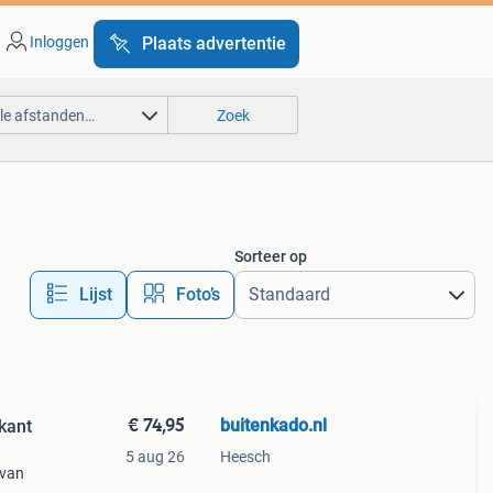
Inloggen
Plaats advertentie
lle afstanden…
Zoek
Sorteer op
Lijst
Foto’s
€ 74,95
buitenkado.nl
kant
5 aug 26
Heesch
 van