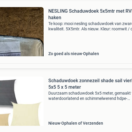
NESLING Schaduwdoek 5x5mtr met RV
haken
Te koop: mooi nesling schaduwdoek van zwar
kwaliteit. 5X5mtr. Als nieuw. Kleur: roomwit /
lekker in de schaduw zitten nu het steeds maa
warmer lijkt te worden. Nieuwprijs 235 euro
Zo goed als nieuw
Ophalen
Schaduwdoek zonnezeil shade sail vier
5x5 5 x 5 meter
Duurzaam schaduwdoek 5x5 meter, gemaakt
waterdoorlatend en schimmelwerend hdpe-
weefsel. Beschikbaar in de kleuren crème wit,
beige en polar wit. Bij buitenkado verkopen we
meer dan 10 jaar
Nieuw
Ophalen of Verzenden