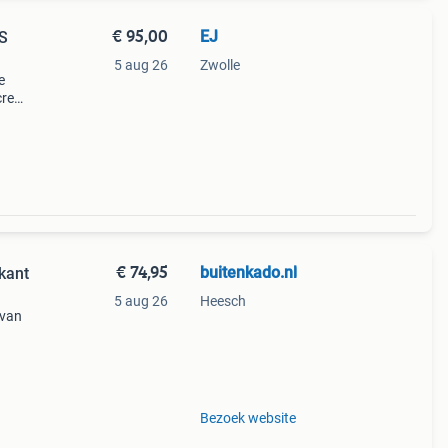
€ 95,00
EJ
S
5 aug 26
Zwolle
e
 creme
r
€ 74,95
buitenkado.nl
kant
5 aug 26
Heesch
 van
 zand
 al
Bezoek website