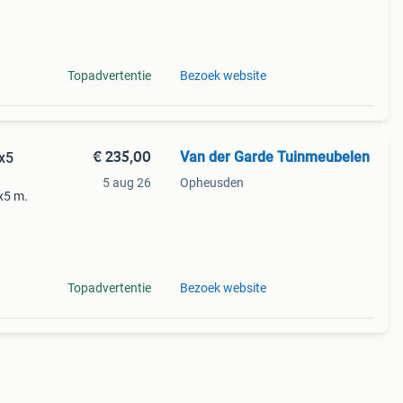
 zand
 al
Topadvertentie
Bezoek website
€ 235,00
Van der Garde Tuinmeubelen
5x5
5 aug 26
Opheusden
x5 m.
Topadvertentie
Bezoek website