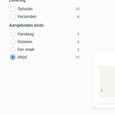
Levering
Ophalen
15
Verzenden
8
Aangeboden sinds
Vandaag
0
Gisteren
0
Een week
5
Altijd
15