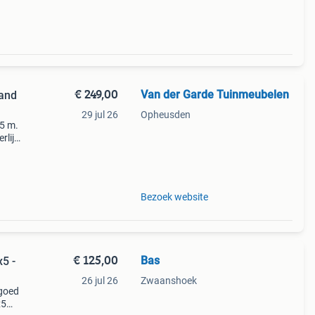
€ 249,00
Van der Garde Tuinmeubelen
zand
29 jul 26
Opheusden
x5 m.
rlijk
en
Bezoek website
€ 125,00
Bas
5 -
26 jul 26
Zwaanshoek
 goed
x5