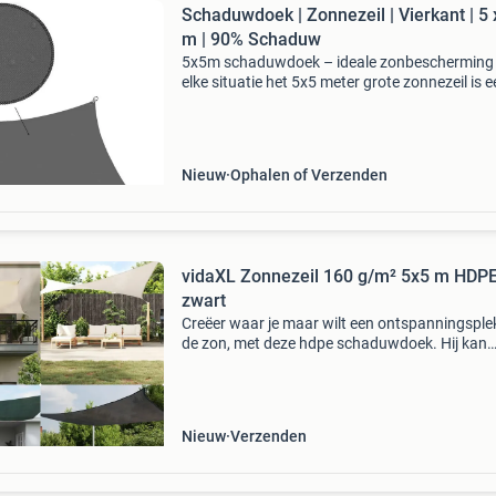
Schaduwdoek | Zonnezeil | Vierkant | 5 
m | 90% Schaduw
5x5m schaduwdoek – ideale zonbescherming
elke situatie het 5x5 meter grote zonnezeil is 
uitstekende keuze voor wie op zoek is naar zo
praktische als stijlvolle bescherming tegen de 
De
Nieuw
Ophalen of Verzenden
vidaXL Zonnezeil 160 g/m² 5x5 m HDP
zwart
Creëer waar je maar wilt een ontspanningsplek
de zon, met deze hdpe schaduwdoek. Hij kan
gebruikt worden in elke buitenruimte zoals je t
terras of balkon. Het zonnezeil, gemaakt van
hdpe
Nieuw
Verzenden