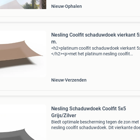
Nieuw
Ophalen
Nesling Coolfit schaduwdoek vierkant 
m.
<h2>platinum coolfit schaduwdoek vierkant 5
</h2><p>met het platinum nesling coolfit
schaduwdoek kun je heerlijk van het terras
genieten. Het doek zorgt voor een groot
schaduwopp
Nieuw
Verzenden
Nesling Schaduwdoek Coolfit 5x5
Grijs/Zilver
Biedt optimale bescherming tegen de zon met 
nesling coolfit schaduwdoek. Dit vierkante do
van 5x5 meter in grijs/zilver kleur is ideaal vo
terras of tuin. Gemaakt van duurzaam hdpe-