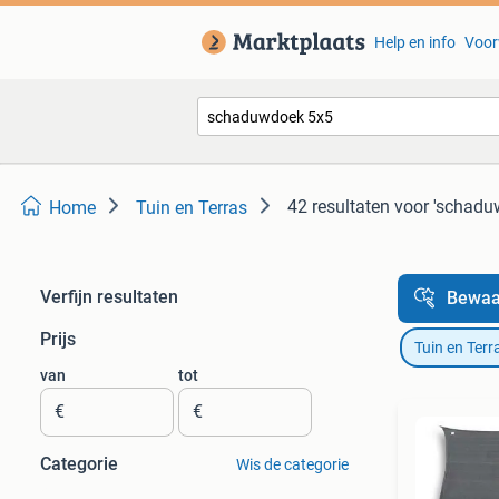
Help en info
Voor
42 resultaten
voor 'schadu
Home
Tuin en Terras
Verfijn resultaten
Bewaa
Prijs
Tuin en Terr
van
tot
€
€
Categorie
Wis de categorie