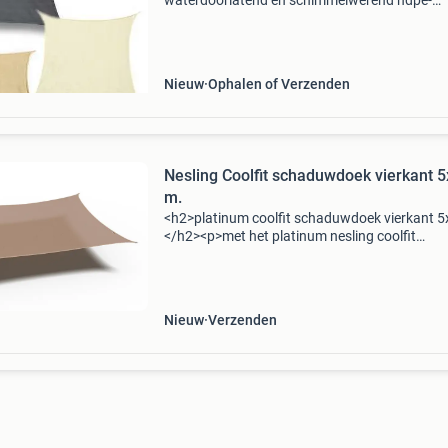
waterdoorlatend en schimmelwerend hdpe-
weefsel. Beschikbaar in de kleuren crème wit,
beige en polar wit. Bij buitenkado verkopen we
meer dan 10 jaar
Nieuw
Ophalen of Verzenden
Nesling Coolfit schaduwdoek vierkant 
m.
<h2>platinum coolfit schaduwdoek vierkant 5
</h2><p>met het platinum nesling coolfit
schaduwdoek kun je heerlijk van het terras
genieten. Het doek zorgt voor een groot
schaduwopp
Nieuw
Verzenden