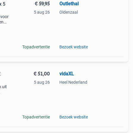
€ 59,95
Outlethal
x 5
5 aug 26
Oldenzaal
 voor
een
wel
zon.
Topadvertentie
Bezoek website
€ 51,00
vidaXL
E
5 aug 26
Heel Nederland
 uit
uin,
 100%
Topadvertentie
Bezoek website