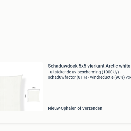
Schaduwdoek 5x5 vierkant Arctic white
- uitstekende uv-bescherming (1000kly) -
schaduwfactor (81%) - windreductie (90%) vo
16.00 Uur besteld is vandaag verzonden.
Afdekzeilwinkel uit uden: gratis verzending bo
de € 99 klantbeoor
Nieuw
Ophalen of Verzenden