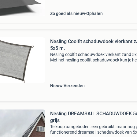
materiaa
Zo goed als nieuw
Ophalen
Nesling Coolfit schaduwdoek vierkant 
5x5 m.
Nesling coolfit schaduwdoek vierkant zand 5
Met het nesling coolfit schaduwdoek kun je hee
van het terras genieten. Het doek zorgt voor e
groot schaduwoppervlak waardoor je zomers
heerlijk
Nieuw
Verzenden
Nesling DREAMSAIL SCHADUWDOEK 5x
grijs
Te koop aangeboden: een gebruikt, maar nog
functionerend dreamsail schaduwdoek van 5