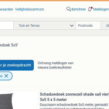
waarden
Veiligheidscentrum
Berichten
Meldingen
Tuin en Terras
A
wdoek 5x5'
Ontvang meldingen van
r je zoekopdracht
nieuwe zoekresultaten
as
Schaduwdoek zonnezeil shade sail vier
5x5 5 x 5 meter
Duurzaam schaduwdoek 5x5 meter, gemaakt