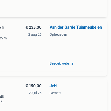
€ 235,00
Van der Garde Tuinmeubelen
5x5
2 aug 26
Opheusden
x5 m.
Bezoek website
€ 150,00
JvH
29 jul 26
Gemert
dit
ek
or uw