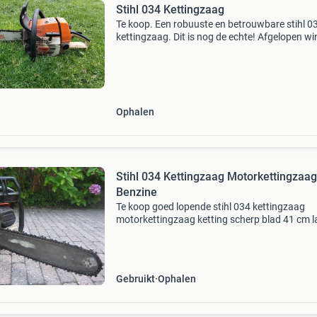
Stihl 034 Kettingzaag
Te koop. Een robuuste en betrouwbare stihl 0
kettingzaag. Dit is nog de echte! Afgelopen wi
klaar gemaakt en gebruikt! Zaagt echt geweld
Sla nu u slag voor komende winter. Prijs 450 e
niet
Ophalen
Stihl 034 Kettingzaag Motorkettingzaag
Benzine
Te koop goed lopende stihl 034 kettingzaag
motorkettingzaag ketting scherp blad 41 cm 
56,5 cc start en loopt goed benzine inruil van 
oude machine is bespreekbaar versturen per p
mogelijk
Gebruikt
Ophalen