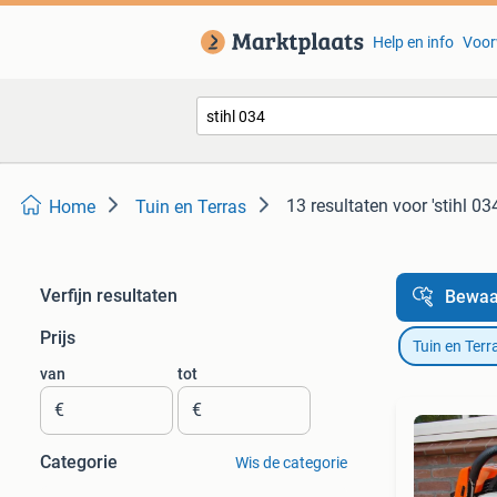
Help en info
Voor
13 resultaten
voor 'stihl 03
Home
Tuin en Terras
Verfijn resultaten
Bewaa
Prijs
Tuin en Terr
van
tot
€
€
Categorie
Wis de categorie