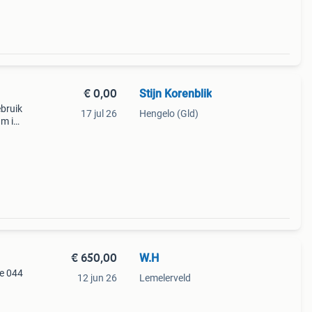
€ 0,00
Stijn Korenblik
ebruik
17 jul 26
Hengelo (Gld)
am is
el
anium
€ 650,00
W.H
ge 044
12 jun 26
Lemelerveld
pe
. De