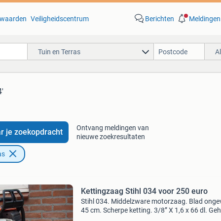
waarden
Veiligheidscentrum
Berichten
Meldingen
Tuin en Terras
A
4'
Ontvang meldingen van
r je zoekopdracht
nieuwe zoekresultaten
as
Kettingzaag Stihl 034 voor 250 euro
Stihl 034. Middelzware motorzaag. Blad onge
45 cm. Scherpe ketting. 3/8” X 1,6 x 66 dl. Geh
nagezien. Nieuw blad, nieuwe carburateur, ni