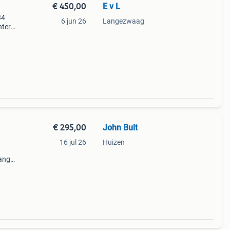
€ 450,00
E v L
34
6 jun 26
Langezwaag
nter
ig!
uro
€ 295,00
John Bult
16 jul 26
Huizen
lang
uw
ost is