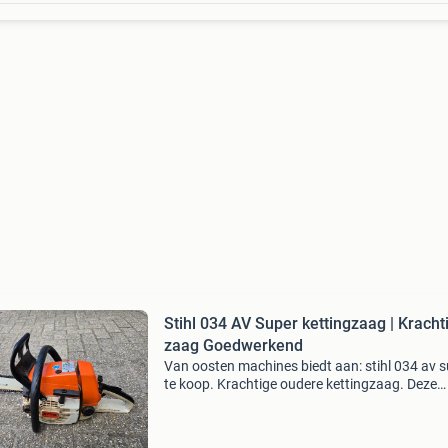
Stihl 034 AV Super kettingzaag | Kracht
zaag Goedwerkend
Van oosten machines biedt aan: stihl 034 av 
te koop. Krachtige oudere kettingzaag. Deze
professionele kettingzaag staat bekend om zi
betrouwbaarheid, sterke motor en duurzame
bouwkwaliteit. Er