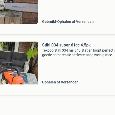
blikje. Alles getest. De zaag is een ouwetje, ma
Gebruikt
Ophalen of Verzenden
Stihl 034 super 61cc 4.5pk
Tekoop stihl 034 ms 340 stat en loopt perfect
goede compressie perfecte zaag weinig mee
gezaagd kan zo nog een ronde mee, of voor d
liefhebber perfecte zaag zo worden ze niet me
gemaakt magne
Ophalen of Verzenden