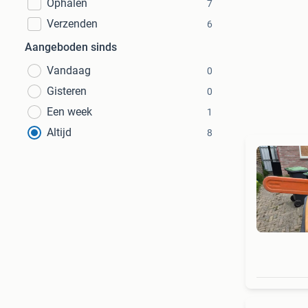
Ophalen
7
Verzenden
6
Aangeboden sinds
Vandaag
0
Gisteren
0
Een week
1
Altijd
8