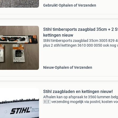
Gebruikt
Ophalen of Verzenden
Stihl timbersports zaagblad 35cm + 2 St
kettingen nieuw
Stihl timbersports zaagblad 35cm 3005 829 
plus 2 stihl kettingen 3610 000 0050 ook nog 
andere maten te verkrijgen van stihl. Voor info
stuur via de chat a.u.b. Afhalen kan op afspra
356
Nieuw
Ophalen of Verzenden
Stihl zaagbladen en kettingen nieuw!
Afhalen kan op afspraak te 3560 lummen belg
🇧🇪 verzending mogelijk via postnl, kosten vo
koper. Ook alles apart te verkrijgen, vraag naa
prijzen. Chats worden snel beantwoord. Stihl
zaagb