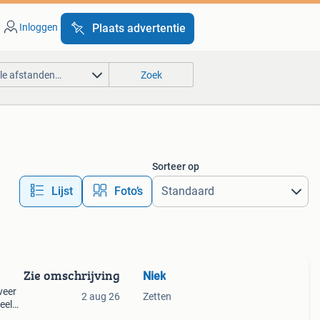
Inloggen
Plaats advertentie
lle afstanden…
Zoek
Sorteer op
Lijst
Foto’s
Zie omschrijving
Niek
veer
2 aug 26
Zetten
eel
euw