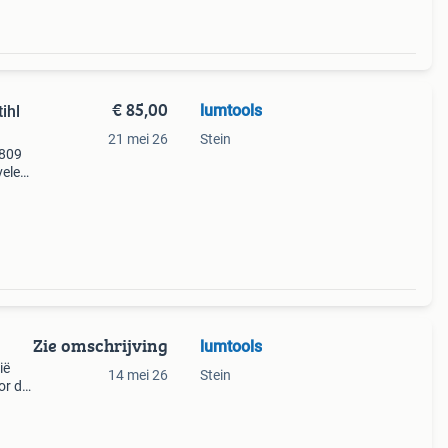
€ 85,00
lumtools
ihl
21 mei 26
Stein
4809
vele
ak te
Zie omschrijving
lumtools
ië
14 mei 26
Stein
or de
r de