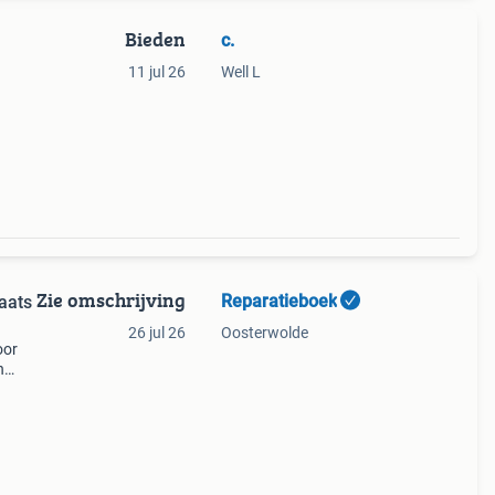
Bieden
c.
11 jul 26
Well L
Zie omschrijving
Reparatieboek
aats
26 jul 26
Oosterwolde
oor
n
b.