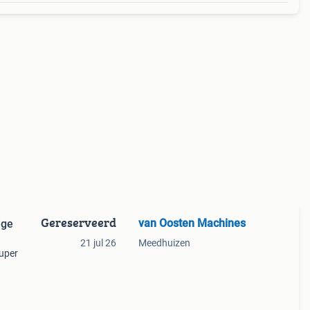
Gereserveerd
van Oosten Machines
ige
21 jul 26
Meedhuizen
super
jn