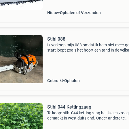
Nieuw
Ophalen of Verzenden
Stihl 088
Ik verkoop mijn 088 omdat ik hem niet meer g
start loopt zoals het hoort een tand in de velk
afgebroken verder geen mankementen origine
zaagblad van 60cm nieuw weinig gebruikt tit
pr
Gebruikt
Ophalen
Stihl 044 Kettingzaag
Te koop: stihl 044 kettingzaag het is een vroe
gemaakt in west duitsland. Onder andere te
herkennen aan de rode hendel, het metalen ty
plaatje en de schuine koelvinnen op de cilinder