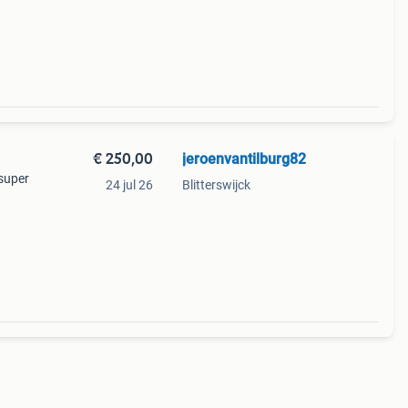
ar ka
€ 250,00
jeroenvantilburg82
 super
24 jul 26
Blitterswijck
e
er