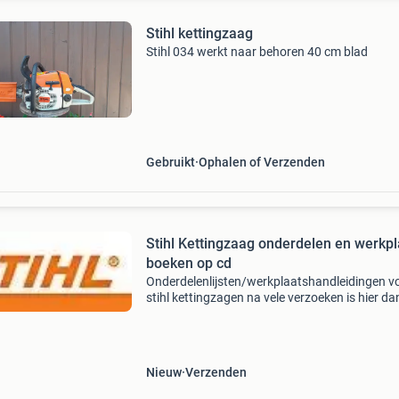
Stihl kettingzaag
Stihl 034 werkt naar behoren 40 cm blad
Gebruikt
Ophalen of Verzenden
Stihl Kettingzaag onderdelen en werkpl
boeken op cd
Onderdelenlijsten/werkplaatshandleidingen v
stihl kettingzagen na vele verzoeken is hier da
eindelijk het onderdelenboek en de
werkplaatshandleidingen van stihl op cd of us
Stihl handleidingen e
Nieuw
Verzenden