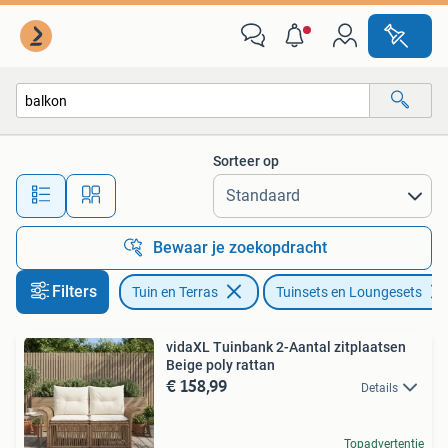
Tuinsets en Loungesets
Sorteer op
Alle afstanden…
Bewaar je zoekopdracht
Filters
Tuin en Terras
Tuinsets en Loungesets
vidaXL Tuinbank 2-Aantal zitplaatsen
Beige poly rattan
€ 158,99
Details
Topadvertentie