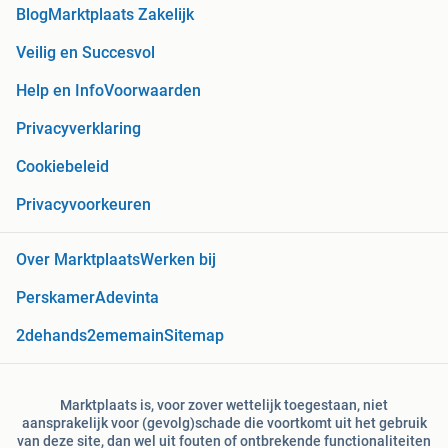
Blog
Marktplaats Zakelijk
Veilig en Succesvol
Help en Info
Voorwaarden
Privacyverklaring
Cookiebeleid
Privacyvoorkeuren
Over Marktplaats
Werken bij
Perskamer
Adevinta
2dehands
2ememain
Sitemap
Marktplaats is, voor zover wettelijk toegestaan, niet
aansprakelijk voor (gevolg)schade die voortkomt uit het gebruik
van deze site, dan wel uit fouten of ontbrekende functionaliteiten