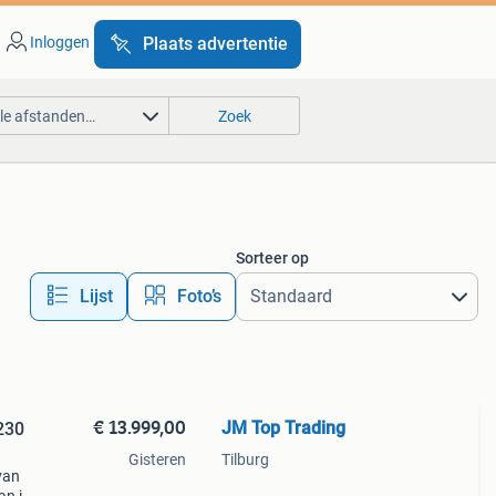
Inloggen
Plaats advertentie
lle afstanden…
Zoek
Sorteer op
Lijst
Foto’s
€ 13.999,00
JM Top Trading
230
Gisteren
Tilburg
van