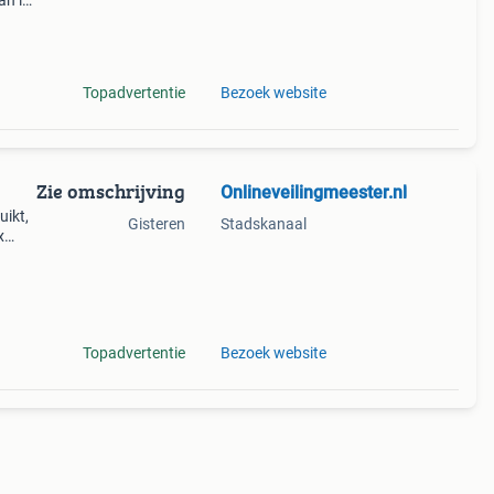
an is
ijk
Topadvertentie
Bezoek website
Zie omschrijving
Onlineveilingmeester.nl
uikt,
Gisteren
Stadskanaal
x
39 Cm
 dient
Topadvertentie
Bezoek website