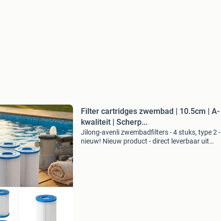
Filter cartridges zwembad | 10.5cm | A-
kwaliteit | Scherp...
Jilong-avenli zwembadfilters - 4 stuks, type 2 -
nieuw! Nieuw product - direct leverbaar uit
voorraad. 4 Jilong-avenli filter cartridges gesc
voor type 2 pompen & 366-420cm zwembade
capacitei