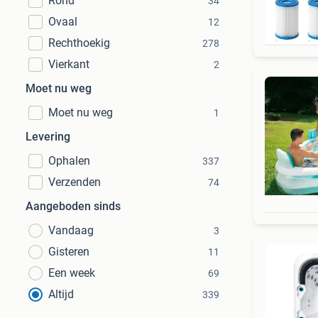
Rond
34
D
Ovaal
12
Rechthoekig
278
Vierkant
2
Moet nu weg
Moet nu weg
1
Levering
Ophalen
337
Verzenden
74
Aangeboden sinds
Vandaag
3
Gisteren
11
Een week
69
Altijd
339