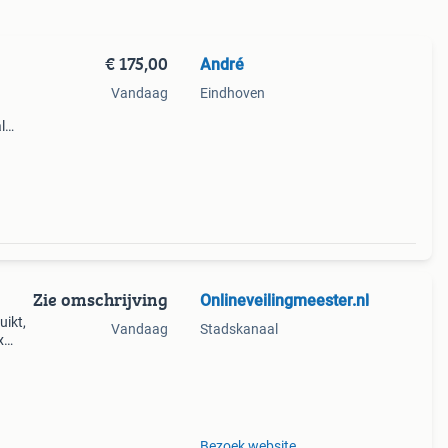
€ 175,00
André
Vandaag
Eindhoven
l
e 400
Zie omschrijving
Onlineveilingmeester.nl
uikt,
Vandaag
Stadskanaal
x
39 Cm
 dient
Bezoek website