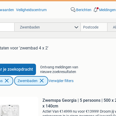
waarden
Veiligheidscentrum
Berichten
Meldingen
Zwembaden
A
taten
voor 'zwembad 4 x 2'
Ontvang meldingen van
r je zoekopdracht
nieuwe zoekresultaten
as
Zwembaden
Verwijder filters
Zwemspa Georgia | 5 persoons | 500 x 
x 140cm
Actie! Van €14999 nu voor €13999! Droom jij 