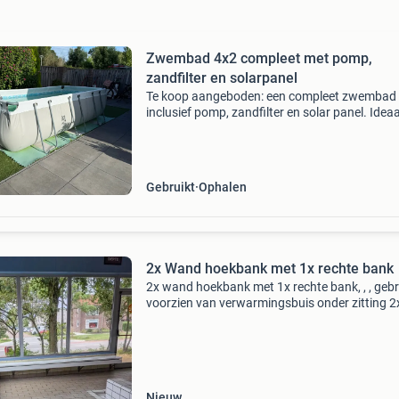
Zwembad 4x2 compleet met pomp,
zandfilter en solarpanel
Te koop aangeboden: een compleet zwembad
inclusief pomp, zandfilter en solar panel. Ideaa
voor de zomerse dagen! Zwembad steel fram
x 200 x 99 cm prof krachtige pomp inclusief
zandfliter zwembad
Gebruikt
Ophalen
2x Wand hoekbank met 1x rechte bank
2x wand hoekbank met 1x rechte bank, , , gebr
voorzien van verwarmingsbuis onder zitting 2
hoekbank (lxb) ca. 270 X 400 cm, diepte ca. 
1x rechte bank (lxb) ca. 400 X 39 cm, de koper
Nieuw