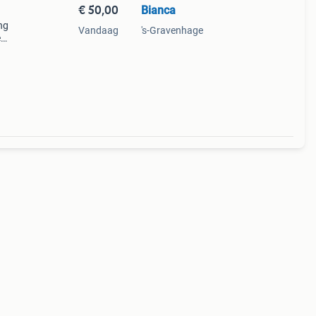
€ 50,00
Bianca
ng
Vandaag
's-Gravenhage
e