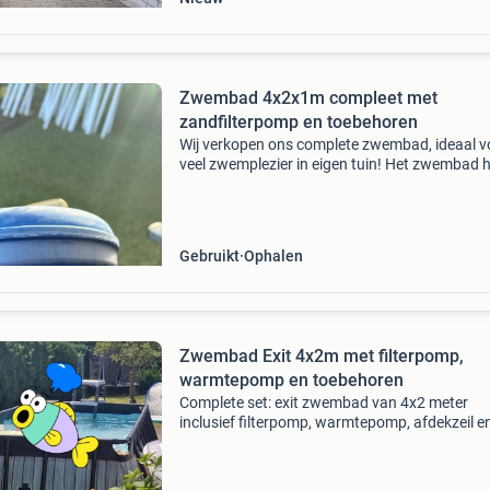
Zwembad 4x2x1m compleet met
zandfilterpomp en toebehoren
Wij verkopen ons complete zwembad, ideaal v
veel zwemplezier in eigen tuin! Het zwembad h
afmetingen van 4 meter lang, 2 meter breed e
meter hoog. Bij de koop inbegrepen zijn een
zwembadtrap
Gebruikt
Ophalen
Zwembad Exit 4x2m met filterpomp,
warmtepomp en toebehoren
Complete set: exit zwembad van 4x2 meter
inclusief filterpomp, warmtepomp, afdekzeil e
trapje. Ideaal voor de zomermaanden! Het
zwembad is gebruikt. Alles werkt naar behore
werkend opgeruimd) m