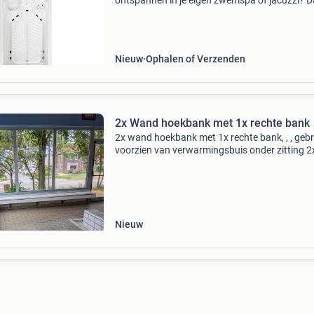
ontspannen in je eigen zwemspa of jacuzzi? D
dit hét moment om toe te slaan. Profiteer tijdel
van deze scherpe aanbieding op de zwemsp
Nieuw
Ophalen of Verzenden
2x Wand hoekbank met 1x rechte bank
2x wand hoekbank met 1x rechte bank, , , gebr
voorzien van verwarmingsbuis onder zitting 2
hoekbank (lxb) ca. 270 X 400 cm, diepte ca. 
1x rechte bank (lxb) ca. 400 X 39 cm, de koper
Nieuw