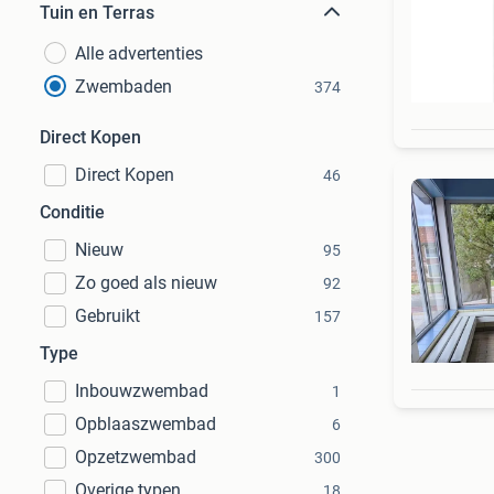
Tuin en Terras
Alle advertenties
Zwembaden
374
Direct Kopen
Direct Kopen
46
Conditie
Nieuw
95
Zo goed als nieuw
92
Gebruikt
157
Type
Inbouwzwembad
1
Opblaaszwembad
6
Opzetzwembad
300
Overige typen
18