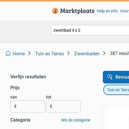
Help en info
Voor
387 resul
Home
Tuin en Terras
Zwembaden
Verfijn resultaten
Bewaa
Prijs
Tuin en Terr
van
tot
€
€
Categorie
Wis de categorie