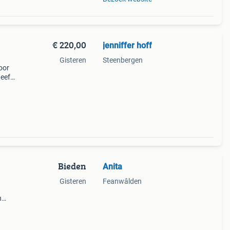
€ 220,00
jenniffer hoff
Gisteren
Steenbergen
oor
eeft
n 1
Bieden
Anita
Gisteren
Feanwâlden
n
n (net