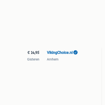
€ 14,95
VikingChoice.nl
Gisteren
Arnhem
hikt
n