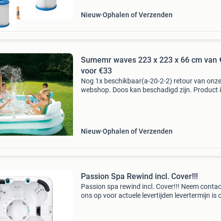
e beste prijs
Nieuw
Ophalen of Verzenden
Sumemr waves 223 x 223 x 66 cm van 
voor €33
Nog 1x beschikbaar(a-20-2-2) retour van onz
webshop. Doos kan beschadigd zijn. Product 
verder nieuw met normale garantie. Niet goed
terug! Via marktplaats kunt u dit retourmodel
genoemde
Nieuw
Ophalen of Verzenden
Passion Spa Rewind incl. Cover!!!
Passion spa rewind incl. Cover!!! Neem conta
ons op voor actuele levertijden levertermijn is 
vragen via 0575-561000 of info@suncenter.nl
ruime spa rewind biedt plaats aan wel 7 pers