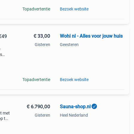
Topadvertentie
Bezoek website
€ 33,00
Wohi nl - Alles voor jouw huis
€49
Gisteren
Geesteren
e
is
 geld
 met
Topadvertentie
Bezoek website
€ 6.790,00
Sauna-shop.nl
ct met
Gisteren
Heel Nederland
op te
 de
onen