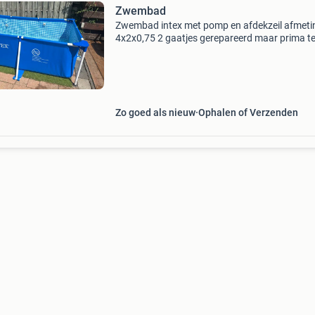
Zwembad
Zwembad intex met pomp en afdekzeil afmeti
4x2x0,75 2 gaatjes gerepareerd maar prima t
gebruiken lekt niet. Bezorgen in haaglanden
mogelijk tegen vergoeding
Zo goed als nieuw
Ophalen of Verzenden