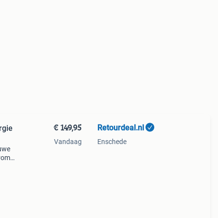
€ 149,95
Retourdeal.nl
rgie
Vandaag
Enschede
auwe
arom
al