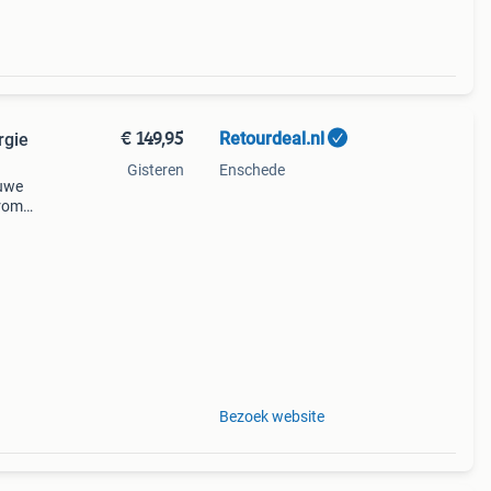
€ 149,95
Retourdeal.nl
rgie
Gisteren
Enschede
auwe
arom
al
Bezoek website