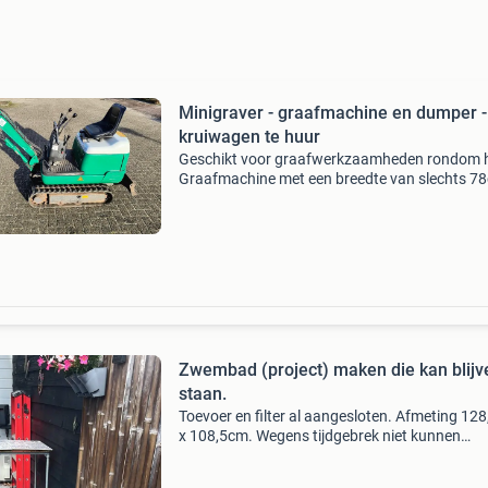
Minigraver - graafmachine en dumper -
kruiwagen te huur
Geschikt voor graafwerkzaamheden rondom h
Graafmachine met een breedte van slechts 7
past hij door bijna elke tuinpoort of garagedeu
Nooit meer met de hand graven dus! Gewicht
800kg. Denk aan
Zwembad (project) maken die kan blijv
staan.
Toevoer en filter al aangesloten. Afmeting 12
x 108,5cm. Wegens tijdgebrek niet kunnen
afmaken.