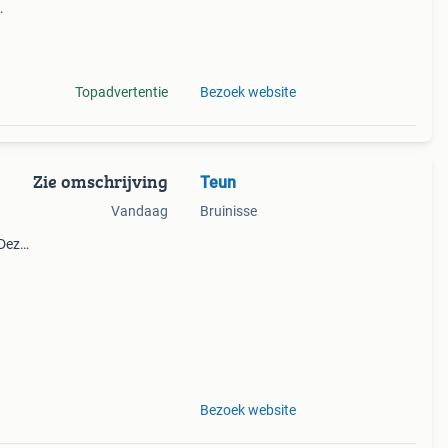
ats
r
Topadvertentie
Bezoek website
Zie omschrijving
Teun
Vandaag
Bruinisse
 Deze
wd
Bezoek website