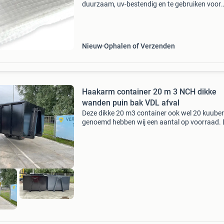
duurzaam, uv-bestendig en te gebruiken voor
talloze doeleinden. Wilt u uw boot of bouwpla
snel en zonder hoge kosten afdekken? Bespaa
uzelf de kos
Nieuw
Ophalen of Verzenden
Haakarm container 20 m 3 NCH dikke
wanden puin bak VDL afval
Deze dikke 20 m3 container ook wel 20 kuuber
genoemd hebben wij een aantal op voorraad.
is nieuw en ongebruikt. Super degelijk gebou
slechts 2 op voorraad. Allemaal uitgerust met
veiligheid slu