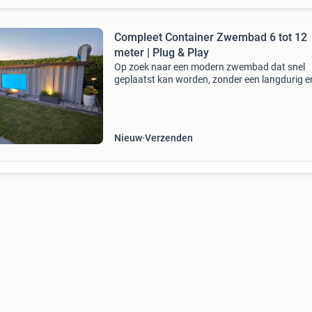
Compleet Container Zwembad 6 tot 12
meter | Plug & Play
Op zoek naar een modern zwembad dat snel
geplaatst kan worden, zonder een langdurig e
ingewikkeld bouwtraject? Onze
containerzwembaden worden compleet voorb
geleverd en beschikken over een geïnt
Nieuw
Verzenden