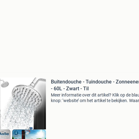
Buitendouche - Tuindouche - Zonneene
- 60L - Zwart - Til
Meer informatie over dit artikel? Klik op de bl
knop: ‘website’ om het artikel te bekijken. Wa
bestellen bij retourdeal.nl? Voor 15:00 besteld,
volgende werkdag in huis. 1 Jaar garantie op 