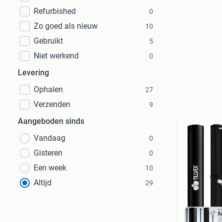
Refurbished
0
Zo goed als nieuw
10
Gebruikt
5
Niet werkend
0
Levering
Ophalen
27
Verzenden
9
Aangeboden sinds
Vandaag
0
Gisteren
0
Een week
10
Altijd
29