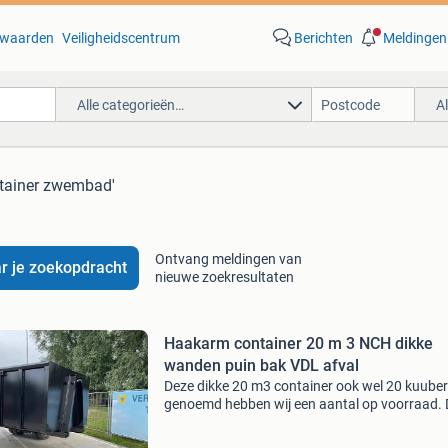
waarden
Veiligheidscentrum
Berichten
Meldingen
Alle categorieën…
A
ntainer zwembad'
Ontvang meldingen van
r je zoekopdracht
nieuwe zoekresultaten
Haakarm container 20 m 3 NCH dikke
wanden puin bak VDL afval
Deze dikke 20 m3 container ook wel 20 kuuber
genoemd hebben wij een aantal op voorraad.
is nieuw en ongebruikt. Super degelijk gebou
slechts 2 op voorraad. Allemaal uitgerust met