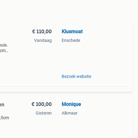
€ 110,00
Klusmoat
Vandaag
Enschede
uis.
8cm
r.
Bezoek website
€ 100,00
Monique
en
Gisteren
Alkmaar
8,5cm