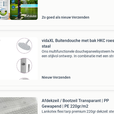
ourdeal Korting
Zo goed als nieuw
Verzenden
vidaXL Buitendouche met bak HKC roest
staal
Ons multifunctionele douchepaneelsysteem h
een stijlvol ontwerp. In combinatie met een st
douchebak vormt het een geweldige aanvullin
je zwembad of andere buitenruimte. De
douchetoren is
Nieuw
Verzenden
Afdekzeil / Bootzeil Transparant | PP
Gewapend | PE 220gr/m2
Lankotex flexi tarp premium 220gr dekzeil: ste