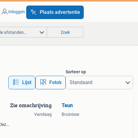
Inloggen
Plaats advertentie
lle afstanden…
Zoek
Sorteer op
Lijst
Foto’s
Zie omschrijving
Teun
Vandaag
Bruinisse
 Deze
wd