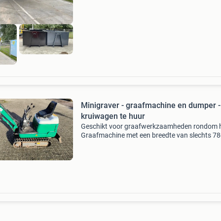
veiligheid slu
Minigraver - graafmachine en dumper -
kruiwagen te huur
Geschikt voor graafwerkzaamheden rondom h
Graafmachine met een breedte van slechts 7
past hij door bijna elke tuinpoort of garagedeu
Nooit meer met de hand graven dus! Gewicht
800kg. Denk aan