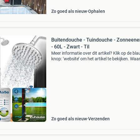
Zo goed als nieuw
Ophalen
Buitendouche - Tuindouche - Zonneene
- 60L - Zwart - Til
Meer informatie over dit artikel? Klik op de bl
knop: ‘website’ om het artikel te bekijken. Wa
bestellen bij retourdeal.nl? Voor 15:00 besteld,
volgende werkdag in huis. 1 Jaar garantie op 
ourdeal Korting
Zo goed als nieuw
Verzenden