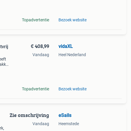
Topadvertentie
Bezoek website
€ 408,99
vidaXL
vrij
Vandaag
Heel Nederland
eeft
rakke
g op
Topadvertentie
Bezoek website
Zie omschrijving
eSails
Vandaag
Heemstede
rk,