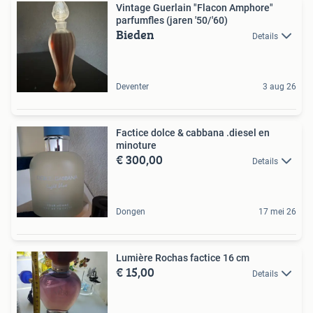
Vintage Guerlain "Flacon Amphore"
parfumfles (jaren '50/'60)
Bieden
Details
Deventer
3 aug 26
Factice dolce & cabbana .diesel en
minoture
€ 300,00
Details
Dongen
17 mei 26
Lumière Rochas factice 16 cm
€ 15,00
Details