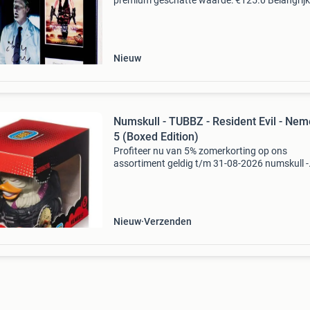
premium geschatte waarde: €125.0 Belangrijk
winnende biedingen zijn exclusief 9%
koperbescherming + €3 kavel beschrijving foto 
Nieuw
Numskull - TUBBZ - Resident Evil - Nem
5 (Boxed Edition)
Profiteer nu van 5% zomerkorting op ons
assortiment geldig t/m 31-08-2026 numskull -
tubbz - resident evil - nemesis 5 (boxed edition
type: figure manufacturer: numskull year: 202
size: 10 cm. Chara
Nieuw
Verzenden