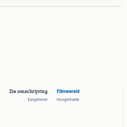
Zie omschrijving
Filmwereld
Eergisteren
Hoogerheide