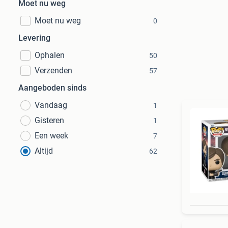
Moet nu weg
Moet nu weg
0
Levering
Ophalen
50
Verzenden
57
Aangeboden sinds
Vandaag
1
Gisteren
1
Een week
7
Altijd
62