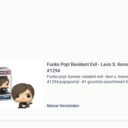
Funko Pop! Resident Evil - Leon S. Kennedy
#1294
Funko pop! Games: resident evil - leon s. Ken
#1294 popsportal - #1 grootste assortiment 
pops van europa! Specialist in amerikaanse
exclusives & hard-to-gets. €3.90 Verzendkoste
Nieuw
Verzenden