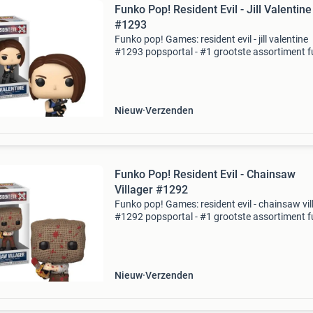
Funko Pop! Resident Evil - Jill Valentine
#1293
Funko pop! Games: resident evil - jill valentine
#1293 popsportal - #1 grootste assortiment 
pops van europa! Specialist in amerikaanse
exclusives & hard-to-gets. €3.90 Verzendkoste
Nieuw
Verzenden
Funko Pop! Resident Evil - Chainsaw
Villager #1292
Funko pop! Games: resident evil - chainsaw vil
#1292 popsportal - #1 grootste assortiment 
pops van europa! Specialist in amerikaanse
exclusives & hard-to-gets. €3.90 Verzendkost
Nieuw
Verzenden