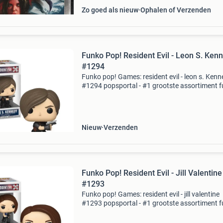
Zo goed als nieuw
Ophalen of Verzenden
Funko Pop! Resident Evil - Leon S. Kennedy
#1294
Funko pop! Games: resident evil - leon s. Ken
#1294 popsportal - #1 grootste assortiment 
pops van europa! Specialist in amerikaanse
exclusives & hard-to-gets. €3.90 Verzendkoste
Nieuw
Verzenden
Funko Pop! Resident Evil - Jill Valentine
#1293
Funko pop! Games: resident evil - jill valentine
#1293 popsportal - #1 grootste assortiment 
pops van europa! Specialist in amerikaanse
exclusives & hard-to-gets. €3.90 Verzendkoste