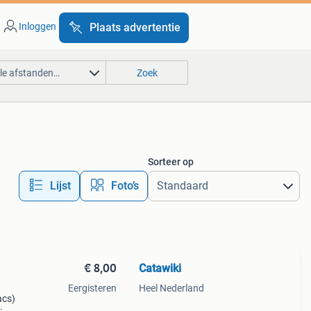
Inloggen
Plaats advertentie
lle afstanden…
Zoek
Sorteer op
Lijst
Foto’s
€ 8,00
Catawiki
Eergisteren
Heel Nederland
aacs)