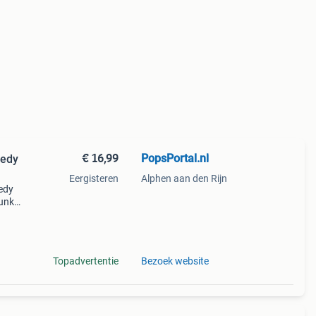
€ 16,99
PopsPortal.nl
Eergisteren
Alphen aan den Rijn
nedy
funko
n, g
Topadvertentie
Bezoek website