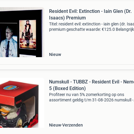
Resident Evil: Extinction - Iain Glen (Dr.
Isaacs) Premium
Titel: resident evil: extinction - iain glen (dr. Is
premium geschatte waarde: €125.0 Belangrijk
winnende biedingen zijn exclusief 9%
koperbescherming + €3 kavel beschrijving foto 
Nieuw
Numskull - TUBBZ - Resident Evil - Nem
5 (Boxed Edition)
Profiteer nu van 5% zomerkorting op ons
assortiment geldig t/m 31-08-2026 numskull -
tubbz - resident evil - nemesis 5 (boxed edition
type: figure manufacturer: numskull year: 202
size: 10 cm. Chara
Nieuw
Verzenden