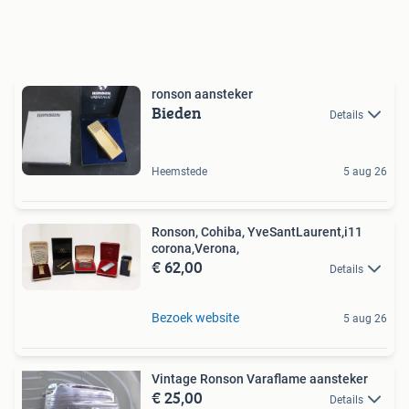
ronson aansteker
Bieden
Details
Heemstede
5 aug 26
Ronson, Cohiba, YveSantLaurent,i11
corona,Verona,
€ 62,00
Details
Bezoek website
5 aug 26
Vintage Ronson Varaflame aansteker
€ 25,00
Details