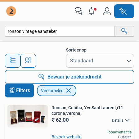
Verzamelen
Sorteer op
Alle afstanden…
Bewaar je zoekopdracht
Filters
Verzamelen
Ronson, Cohiba, YveSantLaurent,i11
corona,Verona,
€ 62,00
Details
Topadvertentie
Bezoek website
Gisteren