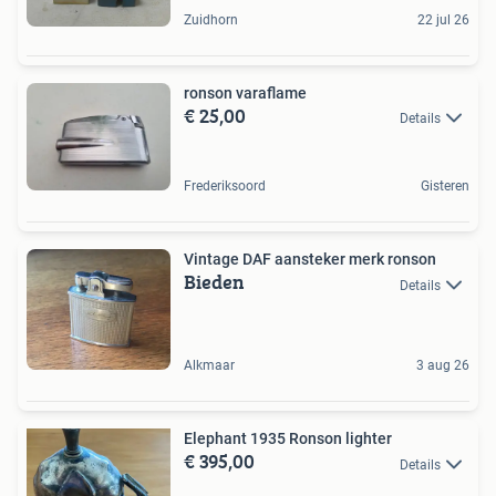
Zuidhorn
22 jul 26
ronson varaflame
€ 25,00
Details
Frederiksoord
Gisteren
Vintage DAF aansteker merk ronson
Bieden
Details
Alkmaar
3 aug 26
Elephant 1935 Ronson lighter
€ 395,00
Details