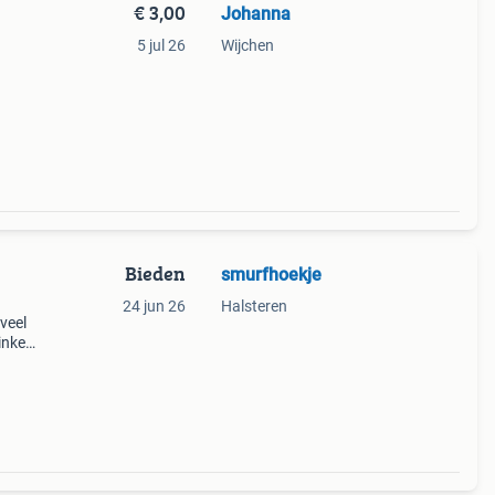
€ 3,00
Johanna
5 jul 26
Wijchen
Bieden
smurfhoekje
24 jun 26
Halsteren
veel
inkel
nten
 s