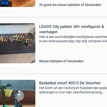
Zo goed als nieuw
Ophalen of Verzenden
LEGO® City pakket: 60+ minifiguren &
voertuigen
Hier is een aantrekkelijke marktplaats-adverte
in een enthousiaste lego city-stijl: schrijven te 
ruim 60 lego minifiguren + voertuigen – maak
lego city compleet! Breng jouw lego city to
Nieuw
Ophalen of Verzenden
Basketbal smurf 40512 De Smurfen
Het komt uit een rookvrij en huisdiervrije opsla
opbrengst is voor mijn zwerfkattenopvang,
waarvoor hartelijk dank. Ik kan het verzenden
1. Dhl aan huis: € 6,95 (bezorging: 1 a 2