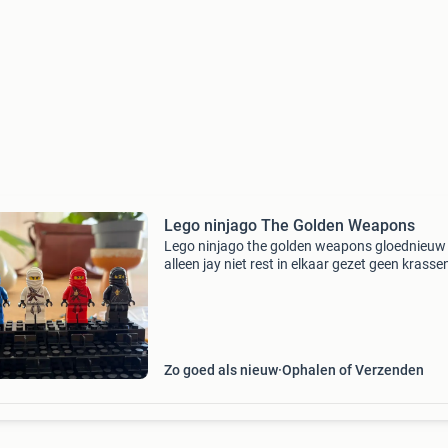
Lego ninjago The Golden Weapons
Lego ninjago the golden weapons gloednieuw
alleen jay niet rest in elkaar gezet geen krasse
schade, scheuren, of andere dingen. Beschad
jay njo0004 €2,50 beschadigde in gezicht jay 
Zo goed als nieuw
Ophalen of Verzenden