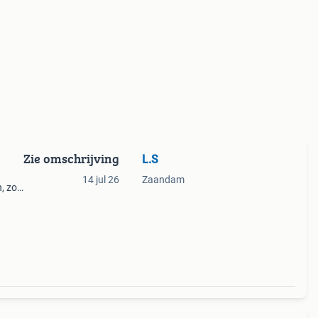
Zie omschrijving
L.S
14 jul 26
Zaandam
n, zon
igde
njo0