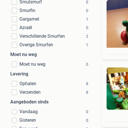
Smulsmurf
0
Smurfin
0
Gargamel
1
Azraël
0
Verschillende Smurfen
2
Overige Smurfen
1
Moet nu weg
Moet nu weg
0
Levering
Ophalen
8
Verzenden
8
Aangeboden sinds
Vandaag
0
Gisteren
0