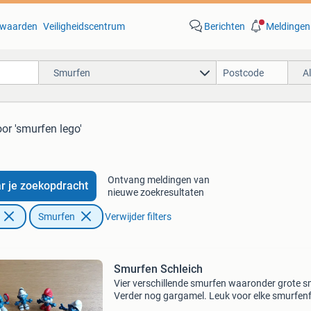
waarden
Veiligheidscentrum
Berichten
Meldingen
Smurfen
A
or 'smurfen lego'
Ontvang meldingen van
r je zoekopdracht
nieuwe zoekresultaten
Smurfen
Verwijder filters
Smurfen Schleich
Vier verschillende smurfen waaronder grote s
Verder nog gargamel. Leuk voor elke smurfen
en verzamelaar. Er is mee gespeeld, maar ze zi