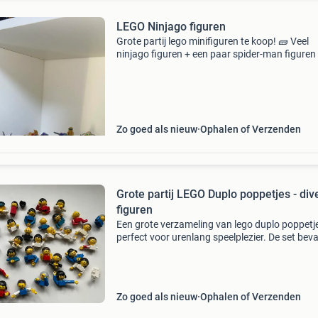
LEGO Ninjago figuren
Grote partij lego minifiguren te koop! 🧱 Veel
ninjago figuren + een paar spider-man figuren 
verkoop niet alles in 1 tenzij er een heel goed 
komt achterin de advertentie staan ook crug e
Zo goed als nieuw
Ophalen of Verzenden
Grote partij LEGO Duplo poppetjes - div
figuren
Een grote verzameling van lego duplo poppetj
perfect voor urenlang speelplezier. De set beva
diverse figuren, waaronder mannen, vrouwen 
kinderen, in verschillende outfits en met divers
haarkle
Zo goed als nieuw
Ophalen of Verzenden