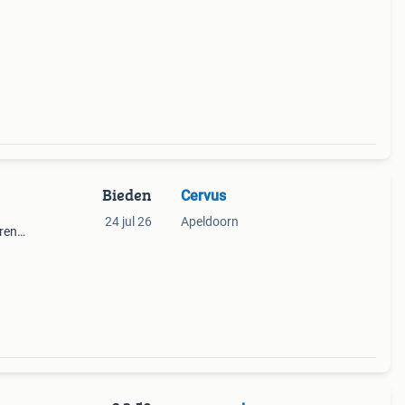
Bieden
Cervus
24 jul 26
Apeldoorn
ren
rs of
fen,