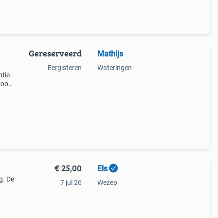
Gereserveerd
Mathijs
Eergisteren
Wateringen
ntie
koop:
 jouw
€ 25,00
Els
g. De
7 jul 26
Wezep
 via;