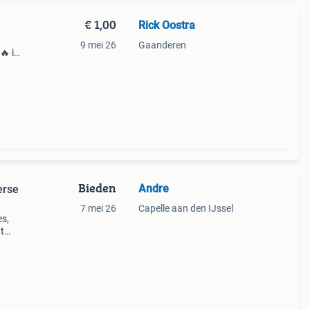
€ 1,00
Rick Oostra
9 mei 26
Gaanderen
🔥 ik
bod
n ic
Bieden
Andre
erse
7 mei 26
Capelle aan den IJssel
es,
t
en
e