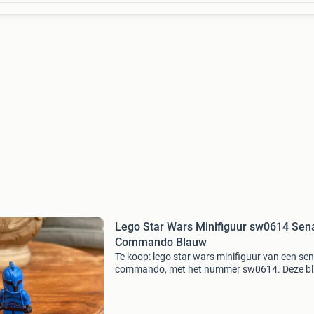
Lego Star Wars Minifiguur sw0614 Sen
Commando Blauw
Te koop: lego star wars minifiguur van een se
commando, met het nummer sw0614. Deze b
minifiguur is in uitstekende staat en een must
voor elke star wars of lego verzamelaar. Voeg
un