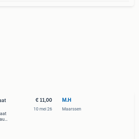
€ 11,00
M.H
aat
10 mei 26
Maarssen
naat
lauwe
-have
 deze