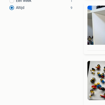
Een week
1
Altijd
9