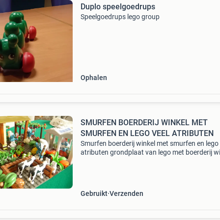
Duplo speelgoedrups
Speelgoedrups lego group
Ophalen
SMURFEN BOERDERIJ WINKEL MET
SMURFEN EN LEGO VEEL ATRIBUTEN
Smurfen boerderij winkel met smurfen en lego 
atributen grondplaat van lego met boerderij w
die spullen verkoopt van eieren , kaas en groe
van lego met smurfin, smurf met spiegel, grote
Gebruikt
Verzenden