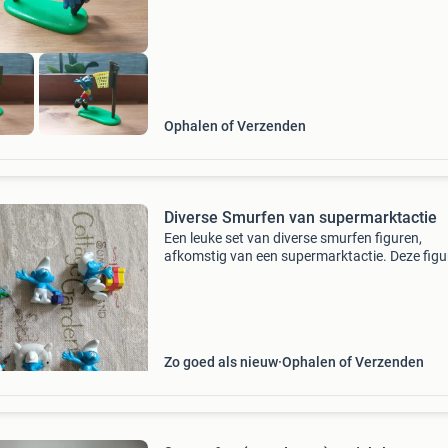
Ophalen of Verzenden
Diverse Smurfen van supermarktactie
Een leuke set van diverse smurfen figuren,
afkomstig van een supermarktactie. Deze figu
zijn in goede staat en perfect voor verzamelaa
als speelgoed. De set bevat verschillende smur
waaron
Zo goed als nieuw
Ophalen of Verzenden