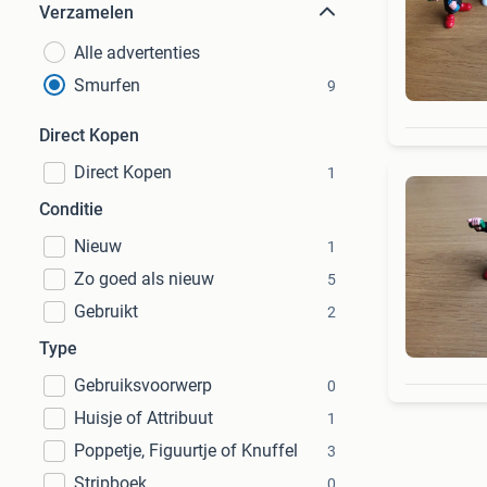
Verzamelen
Alle advertenties
Smurfen
9
Direct Kopen
Direct Kopen
1
Conditie
Nieuw
1
Zo goed als nieuw
5
Gebruikt
2
Type
Gebruiksvoorwerp
0
Huisje of Attribuut
1
Poppetje, Figuurtje of Knuffel
3
Stripboek
0