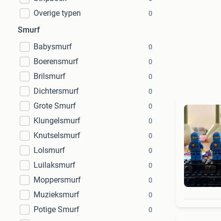
Overige typen
0
Smurf
Babysmurf
0
Boerensmurf
0
Brilsmurf
0
Dichtersmurf
0
Grote Smurf
0
Klungelsmurf
0
Knutselsmurf
0
Lolsmurf
0
Luilaksmurf
0
Moppersmurf
0
Muzieksmurf
0
Potige Smurf
0