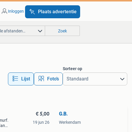
Inloggen
Plaats advertentie
lle afstanden…
Zoek
Sorteer op
Lijst
Foto’s
€ 5,00
G.B.
murf.
19 jun 26
Werkendam
fan
jn er