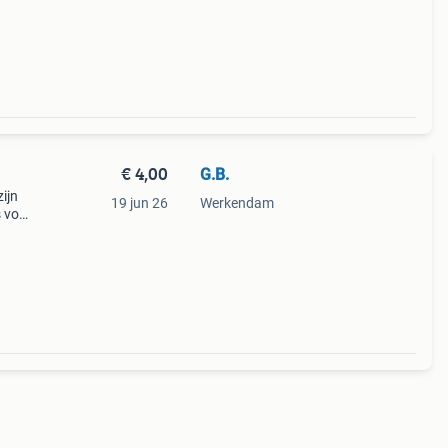
s met
€ 4,00
G.B.
ijn
19 jun 26
Werkendam
s voor
fenfan