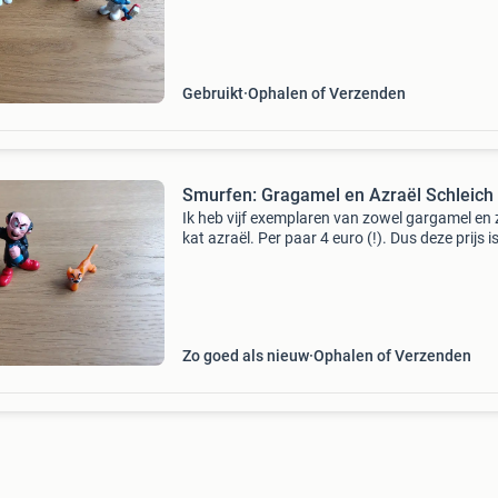
nog goed uit. Zie ook mijn andere advertentie
Gebruikt
Ophalen of Verzenden
Smurfen: Gragamel en Azraël Schleich
Ik heb vijf exemplaren van zowel gargamel en z
kat azraël. Per paar 4 euro (!). Dus deze prijs i
1x gargamel en 1x azraël.leuk voor elke smur
en verzamelaar. Er is mee gespeeld, maar ze
Zo goed als nieuw
Ophalen of Verzenden