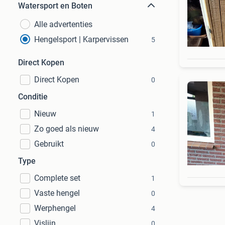
Watersport en Boten
Alle advertenties
Hengelsport | Karpervissen
5
Direct Kopen
Direct Kopen
0
Conditie
Nieuw
1
Zo goed als nieuw
4
Gebruikt
0
Type
Complete set
1
Vaste hengel
0
Werphengel
4
Vislijn
0