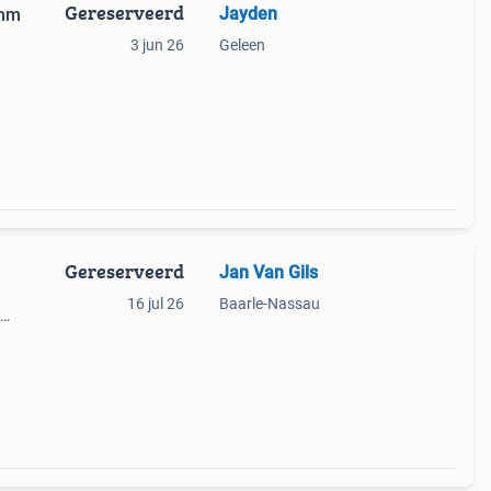
Gereserveerd
Jayden
 mm
3 jun 26
Geleen
Gereserveerd
Jan Van Gils
16 jul 26
Baarle-Nassau
n 12ft
n