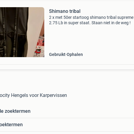
Shimano tribal
2 x met 50er startoog shimano tribal supreme
2.75 Lb in super staat. Staan niet in de weg !
Gebruikt
Ophalen
city Hengels voor Karpervissen
de zoektermen
zoektermen