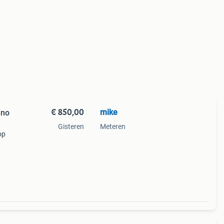
€ 850,00
mike
ano
Gisteren
Meteren
op
lb
 ft)