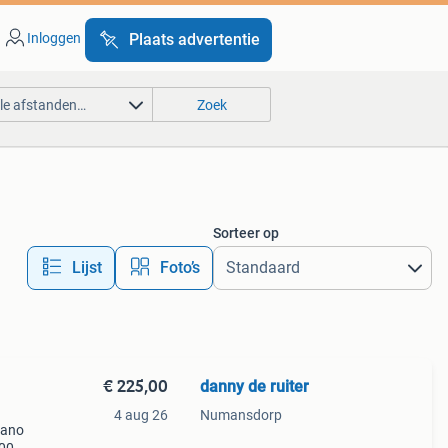
Inloggen
Plaats advertentie
lle afstanden…
Zoek
Sorteer op
Lijst
Foto’s
€ 225,00
danny de ruiter
4 aug 26
Numansdorp
mano