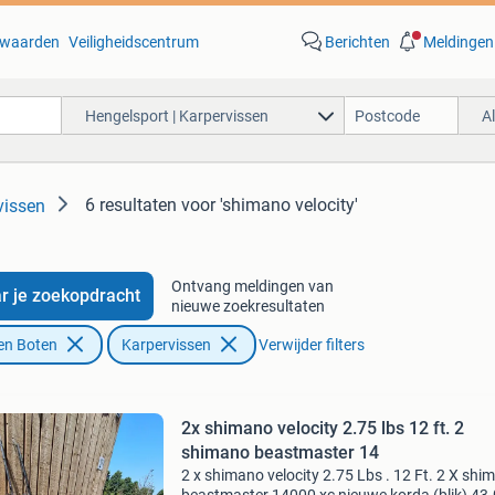
waarden
Veiligheidscentrum
Berichten
Meldingen
Hengelsport | Karpervissen
A
6 resultaten
voor 'shimano velocity'
vissen
Ontvang meldingen van
r je zoekopdracht
nieuwe zoekresultaten
en Boten
Karpervissen
Verwijder filters
2x shimano velocity 2.75 lbs 12 ft. 2
shimano beastmaster 14
2 x shimano velocity 2.75 Lbs . 12 Ft. 2 X shi