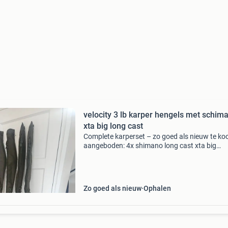
velocity 3 lb karper hengels met schim
xta big long cast
Complete karperset – zo goed als nieuw te ko
aangeboden: 4x shimano long cast xta big
baitrunner molens 4x shimano velocity 12 ft 3 
hengels met 50 mm startoog 4x fox sleeves (12
de complete s
Zo goed als nieuw
Ophalen