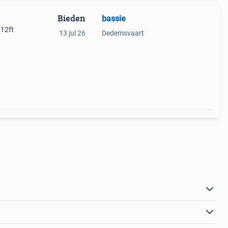
Bieden
bassie
 12ft
13 jul 26
Dedemsvaart