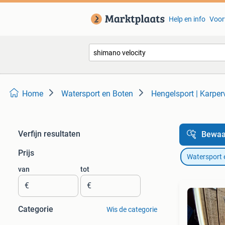
Help en info
Voor
Home
Watersport en Boten
Hengelsport | Karper
Verfijn resultaten
Bewaa
Prijs
Watersport 
van
tot
€
€
Categorie
Wis de categorie