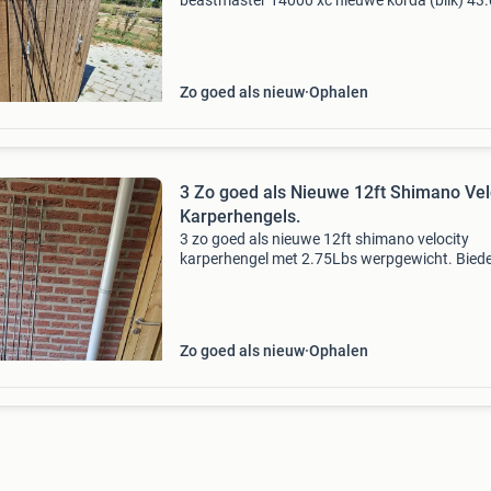
beastmaster 14000 xc nieuwe korda (blik) 43
Nylon. Vraagprijs 225
Zo goed als nieuw
Ophalen
3 Zo goed als Nieuwe 12ft Shimano Vel
Karperhengels.
3 zo goed als nieuwe 12ft shimano velocity
karperhengel met 2.75Lbs werpgewicht. Bied
vanaf 225euro. Zie ook mijn andere advertent
visspullen ophalen
Zo goed als nieuw
Ophalen