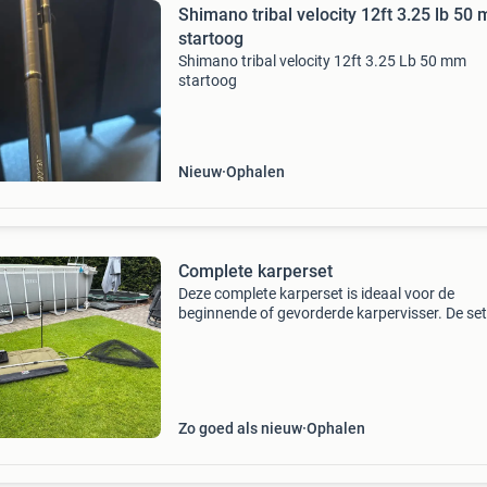
Shimano tribal velocity 12ft 3.25 lb 50
startoog
Shimano tribal velocity 12ft 3.25 Lb 50 mm
startoog
Nieuw
Ophalen
Complete karperset
Deze complete karperset is ideaal voor de
beginnende of gevorderde karpervisser. De set
bestaat uit een’velocity&#39; karperhengel va
(2.75Lb) van het merk shimano met molen va
spartan, een
Zo goed als nieuw
Ophalen