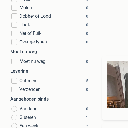
Molen
0
Dobber of Lood
0
Haak
0
Net of Fuik
0
Overige typen
0
Moet nu weg
Moet nu weg
0
Levering
Ophalen
5
Verzenden
0
Aangeboden sinds
Vandaag
0
Gisteren
1
Een week
2