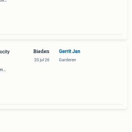
.00
Bieden
Gerrit Jan
ocity
20 jul 26
Garderen
en
ies