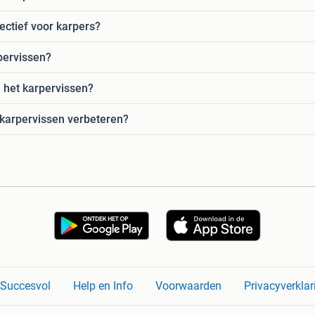
ectief voor karpers?
rpervissen?
j het karpervissen?
 karpervissen verbeteren?
n Succesvol
Help en Info
Voorwaarden
Privacyverklar