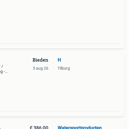
Bieden
H
 /
5 aug 26
Tilburg
g -
fer
€ 386,00
Watersportproducten
-