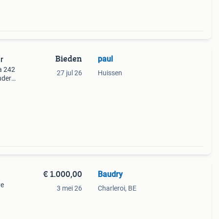
Bieden
paul
r
a 242
27 jul 26
Huissen
nder
€ 1.000,00
Baudry
ve
3 mei 26
Charleroi, BE