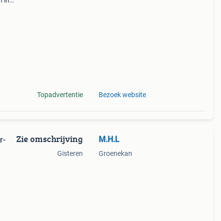
n in
e™
n
Topadvertentie
Bezoek website
Zie omschrijving
M.H.L
r-
Gisteren
Groenekan