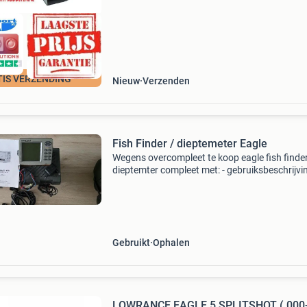
TIS VERZENDING
Nieuw
Verzenden
Fish Finder / dieptemeter Eagle
Wegens overcompleet te koop eagle fish finder
dieptemter compleet met: - gebruiksbeschrijvin
transducer-kabel - laadkabel accu - opbergkof
Gebruikt
Ophalen
LOWRANCE EAGLE 5 SPLITSHOT ( 000