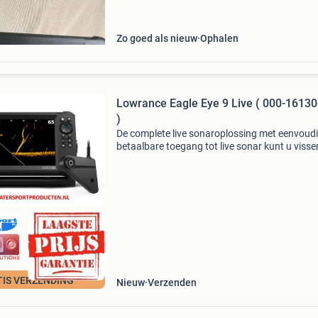
Zo goed als nieuw
Ophalen
Lowrance Eagle Eye 9 Live ( 000-1613
)
De complete live sonaroplossing met eenvoud
betaalbare toegang tot live sonar kunt u visse
realtime zien reageren op uw lokaas. Eagle ey
biedt u dezelfde beste live sonarresolutie in zij
TIS VERZENDING
Nieuw
Verzenden