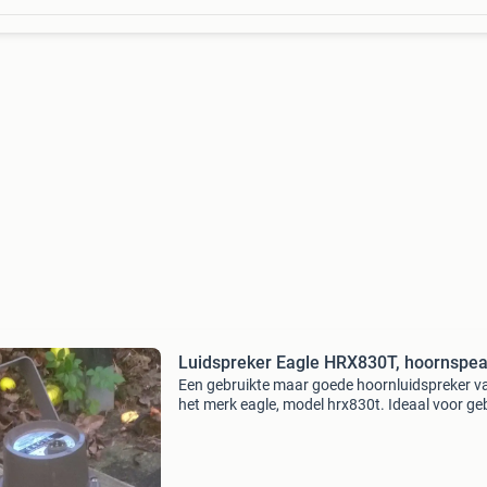
Luidspreker Eagle HRX830T, hoornspe
Een gebruikte maar goede hoornluidspreker v
het merk eagle, model hrx830t. Ideaal voor ge
buitenshuis in de open lucht. Dit is een krachti
70-100 volt hoornluidspreker die goed in staat 
om