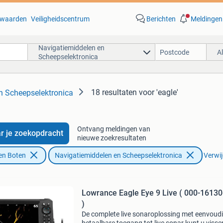
waarden
Veiligheidscentrum
Berichten
Meldingen
Navigatiemiddelen en
A
Scheepselektronica
18 resultaten
voor 'eagle'
n Scheepselektronica
Ontvang meldingen van
r je zoekopdracht
nieuwe zoekresultaten
en Boten
Navigatiemiddelen en Scheepselektronica
Verwij
Lowrance Eagle Eye 9 Live ( 000-1613
)
De complete live sonaroplossing met eenvoud