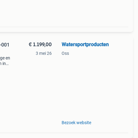
€ 1.199,00
Watersportproducten
0-001
3 mei 26
Oss
ige en
n in
e™
n
Bezoek website