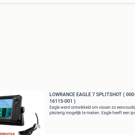
LOWRANCE EAGLE 7 SPLITSHOT ( 000
16115-001 )
Eagle werd ontwikkeld om vissen zo eenvoudi
plezierig mogelijk te maken. Eagle heeft een ip
scherm en beschikt over een nieuw ontworpe
autotuning sonar, baanbrekende fishreveal
technologie en