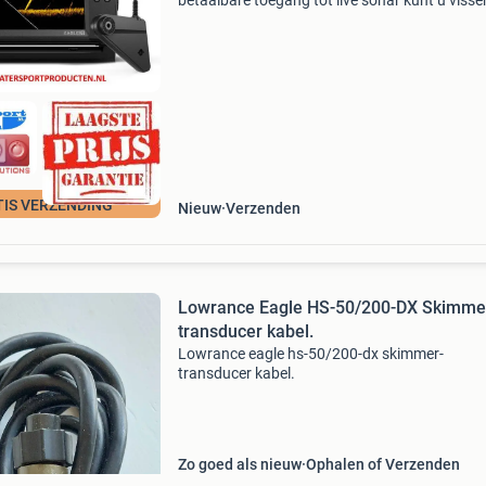
betaalbare toegang tot live sonar kunt u visse
realtime zien reageren op uw lokaas. Eagle ey
biedt u dezelfde beste live sonarresolutie in zij
TIS VERZENDING
Nieuw
Verzenden
Lowrance Eagle HS-50/200-DX Skimme
transducer kabel.
Lowrance eagle hs-50/200-dx skimmer-
transducer kabel.
Zo goed als nieuw
Ophalen of Verzenden