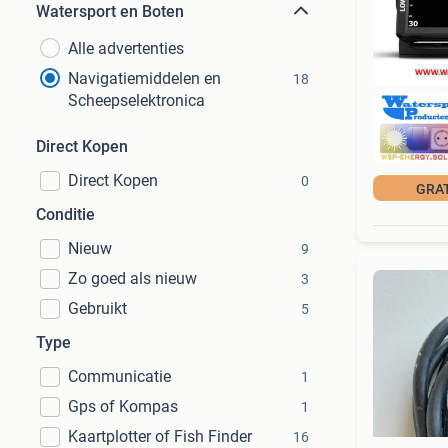
Watersport en Boten
Alle advertenties
Navigatiemiddelen en
18
Scheepselektronica
Direct Kopen
Direct Kopen
0
GRA
Conditie
Nieuw
9
Zo goed als nieuw
3
Gebruikt
5
Type
Communicatie
1
Gps of Kompas
1
Kaartplotter of Fish Finder
16