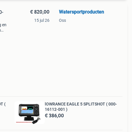
€ 820,00
Watersportproducten
0-
15 jul 26
Oss
g en
s
n hd
T (
lOWRANCE EAGLE 5 SPLITSHOT ( 000-
16112-001 )
€ 386,00