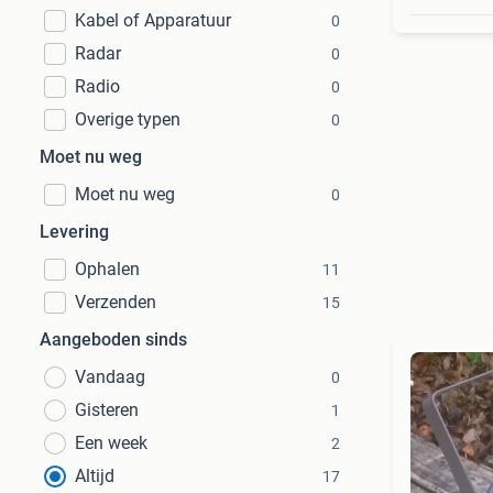
Kabel of Apparatuur
0
Radar
0
Radio
0
Overige typen
0
Moet nu weg
Moet nu weg
0
Levering
Ophalen
11
Verzenden
15
Aangeboden sinds
Vandaag
0
Gisteren
1
Een week
2
Altijd
17