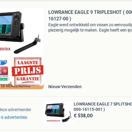
LOWRANCE EAGLE 9 TRIPLESHOT ( 00
16127-00 )
Eagle werd ontwikkeld om vissen zo eenvoudi
plezierig mogelijk te maken. Eagle heeft een ip
scherm en beschikt over een nieuw ontworpe
autotuning sonar, baanbrekende fishreveal
technologie en
TIS VERZENDING
Nieuw
Verzenden
LOWRANCE EAGLE 7 SPLITSHO
000-16115-001 )
deze adverteerder
€ 538,00
e 6 advertenties