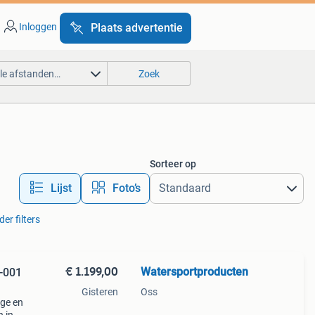
Inloggen
Plaats advertentie
lle afstanden…
Zoek
Sorteer op
Lijst
Foto’s
der filters
€ 1.199,00
Watersportproducten
0-001
Gisteren
Oss
ige en