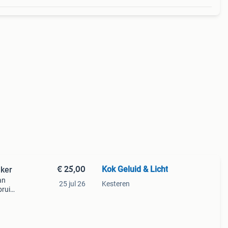
€ 25,00
Kok Geluid & Licht
aker
an
25 jul 26
Kesteren
bruik
ge
is