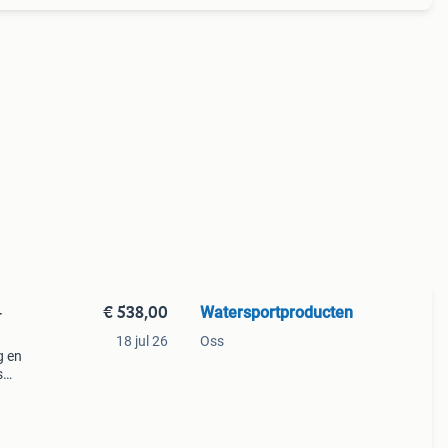
€ 538,00
Watersportproducten
-
18 jul 26
Oss
g en
s
n hd