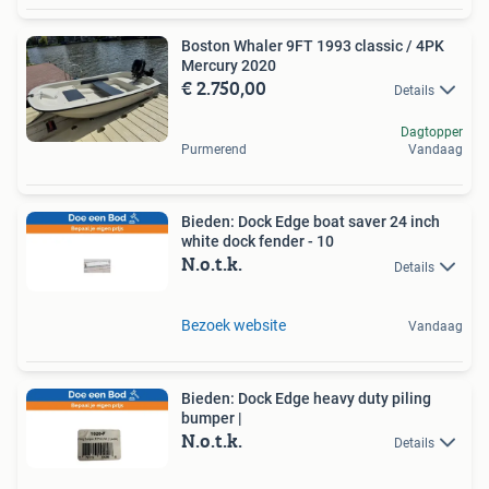
Boston Whaler 9FT 1993 classic / 4PK
Mercury 2020
€ 2.750,00
Details
Dagtopper
Purmerend
Vandaag
Bieden: Dock Edge boat saver 24 inch
white dock fender - 10
N.o.t.k.
Details
Bezoek website
Vandaag
Bieden: Dock Edge heavy duty piling
bumper |
N.o.t.k.
Details