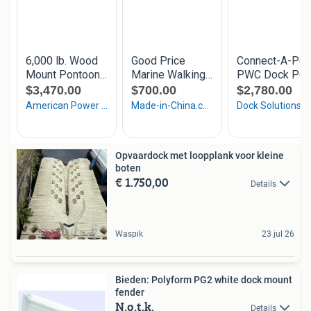
Opvaardock met loopplank voor kleine
boten
€ 1.750,00
Details
Waspik
23 jul 26
Bieden: Polyform PG2 white dock mount
fender
N.o.t.k.
Details