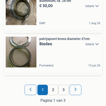
aluminium, ca. 28 cm
€ 30,00
Details
Delft
1 aug 26
patrijspoort brons diameter 37cm
Bieden
Details
Purmerend
15 jun 26
1
2
3
Pagina 1 van 3