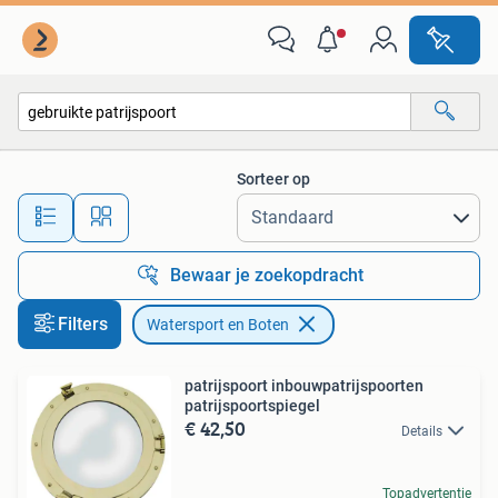
Watersport en Boten
Sorteer op
Alle afstanden…
Bewaar je zoekopdracht
Filters
Watersport en Boten
patrijspoort inbouwpatrijspoorten
patrijspoortspiegel
€ 42,50
Details
Topadvertentie