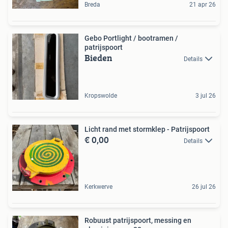
Breda
21 apr 26
Gebo Portlight / bootramen /
patrijspoort
Bieden
Details
Kropswolde
3 jul 26
Licht rand met stormklep - Patrijspoort
€ 0,00
Details
Kerkwerve
26 jul 26
Robuust patrijspoort, messing en