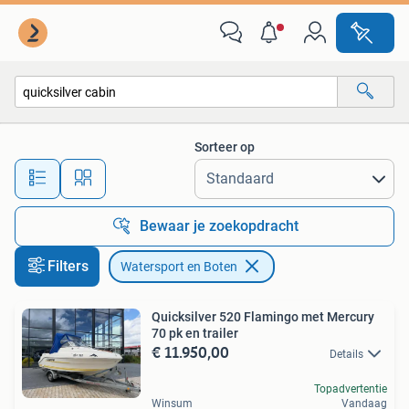
Watersport en Boten
Sorteer op
Alle afstanden…
Bewaar je zoekopdracht
Filters
Watersport en Boten
Quicksilver 520 Flamingo met Mercury
70 pk en trailer
€ 11.950,00
Details
Topadvertentie
Winsum
Vandaag