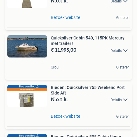
N.o.t.k.
Details
Bezoek website
Gisteren
Quicksilver Cabin 540, 115PK Mercury
met trailer !
€ 11.995,00
Details
Grou
Gisteren
Bieden: Quicksilver 755 Weekend Port
Side Aft
N.o.t.k.
Details
Bezoek website
Gisteren
Bieden: Quicksilver 505 Cabin Upper