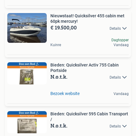
Nieuwstaat! Quicksilver 455 cabin met
60pk mercury!
€ 19.500,00
Details
Dagtopper
Kuinre
Vandaag
Bieden: Quicksilver Activ 755 Cabin
Portside
N.o.t.k.
Details
Bezoek website
Vandaag
Bieden: Quicksilver 595 Cabin Transport
/
N.o.t.k.
Details