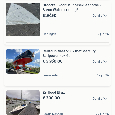
Grootzeil voor Sailhorse/Seahorse -
Steun Waterscouting!
Bieden
Details
Harlingen
2 jun 26
Centaur Class 2307 met Mercury
Sailpower 4pk 4t
€ 5.950,00
Details
Leeuwarden
17 jul 26
Zeilboot Efsix
€ 300,00
Details
Baarle-Nassau
27 jun 26