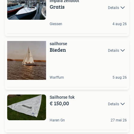
Impala zeilboot
Gratis
Details
Giessen
4 aug 26
sailhorse
Bieden
Details
Warffum
5 aug 26
Sailhorse fok
€ 150,00
Details
Haren Gn
27 mei 26