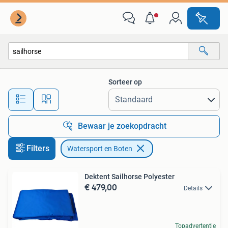
Watersport en Boten
Sorteer op
Alle afstanden…
Bewaar je zoekopdracht
Filters
Watersport en Boten
Dektent Sailhorse Polyester
€ 479,00
Details
Topadvertentie