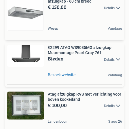
afzuigkap - 60 cm breed
€ 150,00
Details
Weesp
Vandaag
€2299 ATAG WS9085MG afzuigkap
Muurmontage Pearl Gray 761
Bieden
Details
Bezoek website
Vandaag
Atag afzuigkap RVS met verlichting voor
boven kookeiland
€ 100,00
Details
Langenboom
3 aug 26