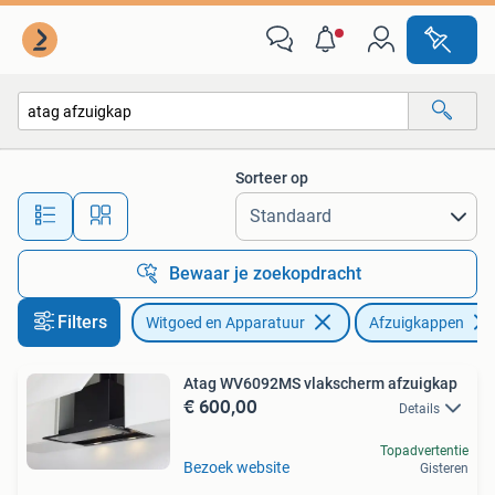
Afzuigkappen
Sorteer op
Alle afstanden…
Bewaar je zoekopdracht
Filters
Witgoed en Apparatuur
Afzuigkappen
Atag WV6092MS vlakscherm afzuigkap
€ 600,00
Details
Topadvertentie
Bezoek website
Gisteren