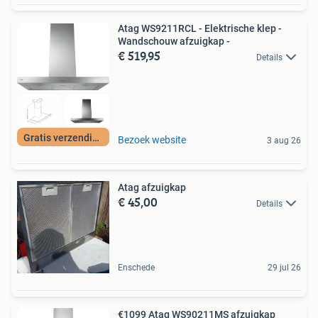
Atag WS9211RCL - Elektrische klep -
Wandschouw afzuigkap -
€ 519,95
Details
Gratis verzending
Bezoek website
3 aug 26
Atag afzuigkap
€ 45,00
Details
Enschede
29 jul 26
€1099 Atag WS90211MS afzuigkap