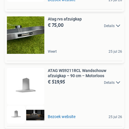
29 jul 26
Atag rvs afzuigkap
€ 75,00
Details
Weert
25 jul 26
ATAG WS9211RCL Wandschouw
afzuigkap – 90 cm – Motorloos
€ 519,95
Details
Bezoek website
25 jul 26