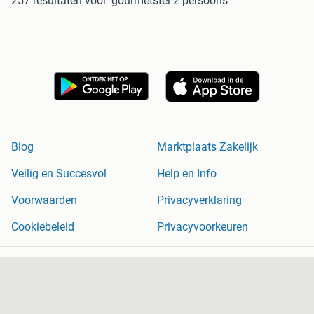
257 resultaten
voor 'gourmetstel 2 persoons'
Blog
Marktplaats Zakelijk
Veilig en Succesvol
Help en Info
Voorwaarden
Privacyverklaring
Cookiebeleid
Privacyvoorkeuren
Over Marktplaats
Werken bij
Perskamer
Adevinta