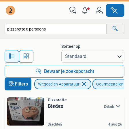
Gourmetstellen
Sorteer op
Alle afstanden…
Bewaar je zoekopdracht
Filters
Witgoed en Apparatuur
Gourmetstellen
Pizzarette
Bieden
Details
Drachten
4 aug 26