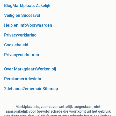
Blog
Marktplaats Zakelijk
Veilig en Succesvol
Help en Info
Voorwaarden
Privacyverklaring
Cookiebeleid
Privacyvoorkeuren
Over Marktplaats
Werken bij
Perskamer
Adevinta
2dehands
2ememain
Sitemap
Marktplaats is, voor zover wettelijk toegestaan, niet
aansprakelijk voor (gevolg)schade die voortkomt uit het gebruik