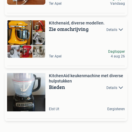
Ter Apel
Vandaag
Kitchenaid, diverse modellen.
Zie omschrijving
Details
Dagtopper
Ter Apel
4 aug 26
KitchenAid keukenmachine met diverse
hulpstukken
Bieden
Details
Elst Ut
Eergisteren