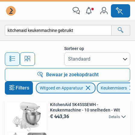
Keukenmixers
Sorteer op
Alle afstanden…
Bewaar je zoekopdracht
Filters
Witgoed en Apparatuur
Keukenmixers
KitchenAid 5K45SSEWH -
Keukenmachine - 10 snelheden - Wit
€ 443,36
Details