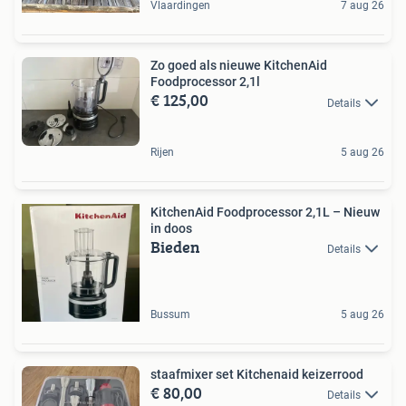
Vlaardingen
7 aug 26
Zo goed als nieuwe KitchenAid
Foodprocessor 2,1l
€ 125,00
Details
Rijen
5 aug 26
KitchenAid Foodprocessor 2,1L – Nieuw
in doos
Bieden
Details
Bussum
5 aug 26
staafmixer set Kitchenaid keizerrood
€ 80,00
Details