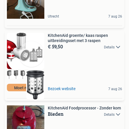
Utrecht
7 aug 26
KitchenAid groente/ kaas raspen
uitbreidingsset met 3 raspen
€ 59,50
Details
Moet nu weg
Bezoek website
7 aug 26
KitchenAid Foodprocessor - Zonder kom
Bieden
Details