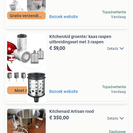
Topadvertentie
Gratis verzending
Bezoek website
Vandaag
KitchenAid groente/ kaas raspen
uitbreidingsset met 3 raspen
€ 59,00
Details
Topadvertentie
Moet nu weg
Bezoek website
Vandaag
Kitchenaid Artisan rood
€ 350,00
Details
Dagtopper