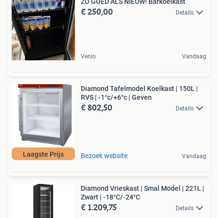
ZO GOED ALS NIEUW! Barkoelkast
€ 250,00
Details
Venlo
Vandaag
Diamond Tafelmodel Koelkast | 150L |
RVS | -1°c/+6°c | Geven
€ 802,50
Details
Laagste Prijs
Bezoek website
Vandaag
Diamond Vrieskast | Smal Model | 221L |
Zwart | -18°C/-24°C
€ 1.209,75
Details