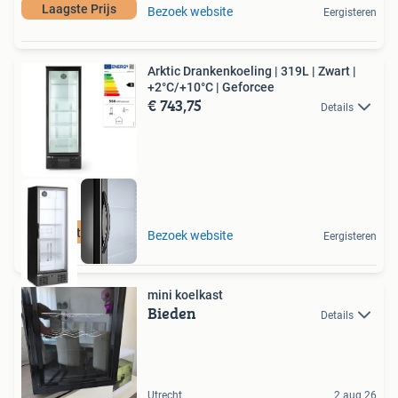
Laagste Prijs
Bezoek website
Eergisteren
Arktic Drankenkoeling | 319L | Zwart |
+2°C/+10°C | Geforcee
€ 743,75
Details
Laagste Prijs
Bezoek website
Eergisteren
mini koelkast
Bieden
Details
Utrecht
2 aug 26