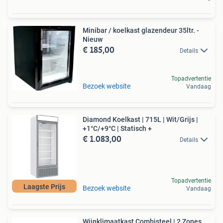
Minibar / koelkast glazendeur 35ltr. -
Nieuw
€ 185,00
Details
Topadvertentie
Bezoek website
Vandaag
Diamond Koelkast | 715L | Wit/Grijs |
+1°C/+9°C | Statisch +
€ 1.083,00
Details
Topadvertentie
Laagste Prijs
Bezoek website
Vandaag
Wijnklimaatkast Combisteel | 2 Zones