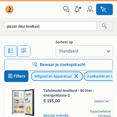
Koelkasten en IJskasten
Sorteer op
Alle afstanden…
Bewaar je zoekopdracht
Filters
Witgoed en Apparatuur
Koelkasten en IJs
Tafelmodel koelkast - 80 liter -
energieklasse D
€ 155,00
Details
Topadvertentie
Bezoek website
Vandaag