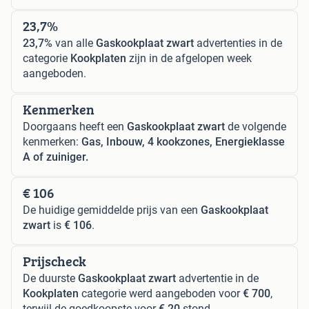
23,7%
23,7%
van alle
Gaskookplaat zwart
advertenties in de
categorie
Kookplaten
zijn in de afgelopen week
aangeboden.
Kenmerken
Doorgaans heeft een
Gaskookplaat zwart
de volgende
kenmerken:
Gas, Inbouw, 4 kookzones, Energieklasse
A of zuiniger.
€ 106
De huidige gemiddelde prijs van een
Gaskookplaat
zwart
is
€ 106
.
Prijscheck
De duurste
Gaskookplaat zwart
advertentie in de
Kookplaten
categorie werd aangeboden voor
€ 700
,
terwijl de goedkoopste voor
€ 20
stond.