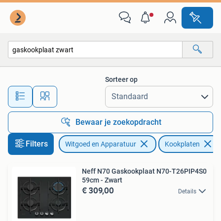
Kookplaten
Sorteer op
Alle afstanden…
Bewaar je zoekopdracht
Filters
Witgoed en Apparatuur
Kookplaten
Neff N70 Gaskookplaat N70-T26PIP4S0
59cm - Zwart
€ 309,00
Details