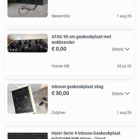
Medemblik
1 aug 26
ATAG 90 cm gaskookplaat met
wokbrander
€ 0,00
Details
Vianen NB
28 jul 26
Inbouw gaskookplaat atag
€ 30,00
Details
Zutphen
1 aug 26
Haier Serie 4 Inbouw Gaskookplaat
HAVG6BF4HB 60cm - Zwart