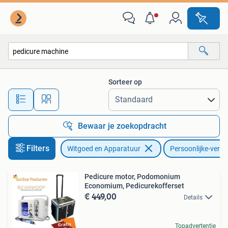
Persoonlijke-verzorgingsapparatuur
Sorteer op
Alle afstanden…
Bewaar je zoekopdracht
Filters
Witgoed en Apparatuur
Persoonlijke-verz
Pedicure motor, Podomonium
Economium, Pedicurekofferset
€ 449,00
Details
Topadvertentie