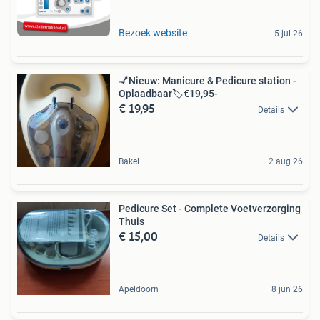
Bezoek website
5 jul 26
💅Nieuw: Manicure & Pedicure station -
Oplaadbaar🏷️€19,95-
€ 19,95
Details
Bakel
2 aug 26
Pedicure Set - Complete Voetverzorging
Thuis
€ 15,00
Details
Apeldoorn
8 jun 26