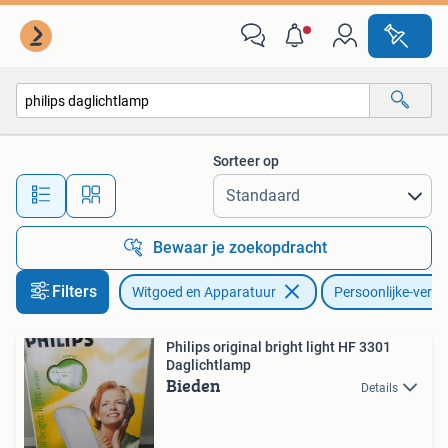
Persoonlijke-verzorgingsapparatuur
Sorteer op
Alle afstanden…
Bewaar je zoekopdracht
Filters
Witgoed en Apparatuur
Persoonlijke-verz
Philips original bright light HF 3301
Daglichtlamp
Bieden
Details