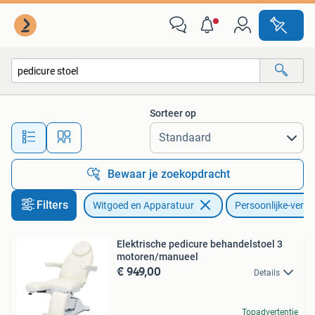
Persoonlijke-verzorgingsapparatuur
Sorteer op
Alle afstanden…
Bewaar je zoekopdracht
Filters
Witgoed en Apparatuur
Persoonlijke-verz
Elektrische pedicure behandelstoel 3
motoren/manueel
€ 949,00
Details
Topadvertentie