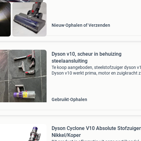
Nieuw
Ophalen of Verzenden
Dyson v10, scheur in behuizing
steelaansluiting
Te koop aangeboden, steelstofzuiger dyson v
Dyson v10 werkt prima, motor en zuigkracht zi
orde. Behuizing bij de steelaansluiting is gesc
(zie foto). Je kan er nog mee stofzuigen, maar 
Gebruikt
Ophalen
Dyson Cyclone V10 Absolute Stofzuiger
Nikkel/Koper