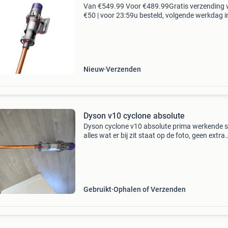
Van €549.99 Voor €489.99Gratis verzending 
€50 | voor 23:59u besteld, volgende werkdag i
voordelen gratis verzending vanaf € 50,-* voor
23:59 besteld, volgende werkdag i
Nieuw
Verzenden
Dyson v10 cyclone absolute
Dyson cyclone v10 absolute prima werkende s
alles wat er bij zit staat op de foto, geen extra
mondstukken. Let op! Geen oplader te koop bi
amazon voor ongeveer €12,-
Gebruikt
Ophalen of Verzenden