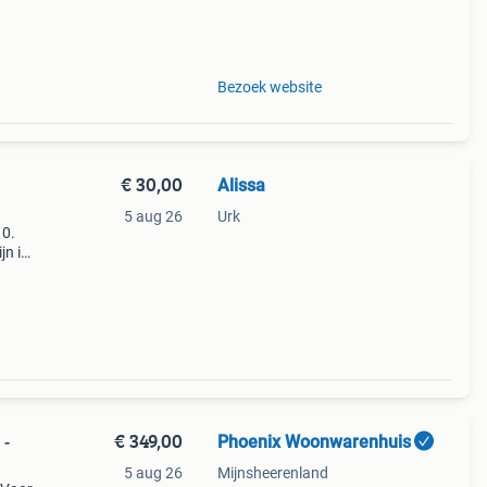
Bezoek website
€ 30,00
Alissa
5 aug 26
Urk
10.
jn in
heurd
je
€ 349,00
Phoenix Woonwarenhuis
 -
5 aug 26
Mijnsheerenland