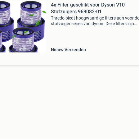
4x Filter geschikt voor Dyson V10
Stofzuigers 969082-01
Thredo biedt hoogwaardige filters aan voor d
stofzuiger series van dyson. Deze filters zijn
ontworpen om de luchtkwaliteit in uw huis te
verbeteren door fijne stofdeeltjes en allergenen
de lu
Nieuw
Verzenden