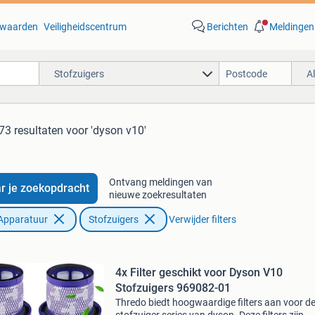
waarden
Veiligheidscentrum
Berichten
Meldingen
Stofzuigers
A
73 resultaten
voor 'dyson v10'
Ontvang meldingen van
r je zoekopdracht
nieuwe zoekresultaten
Apparatuur
Stofzuigers
Verwijder filters
4x Filter geschikt voor Dyson V10
Stofzuigers 969082-01
Thredo biedt hoogwaardige filters aan voor d