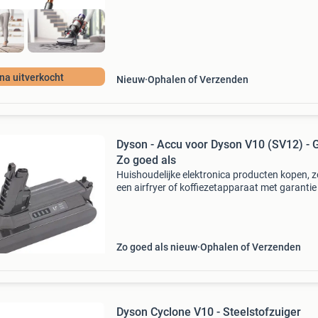
jna uitverkocht
Nieuw
Ophalen of Verzenden
Dyson - Accu voor Dyson V10 (SV12) - G
Zo goed als
Huishoudelijke elektronica producten kopen, z
een airfryer of koffiezetapparaat met garantie 
igoopple & goohoo . Bestellen kan eenvoudig v
onze site, betalen kan met ideal . Wij hebben v
Zo goed als nieuw
Ophalen of Verzenden
Dyson Cyclone V10 - Steelstofzuiger