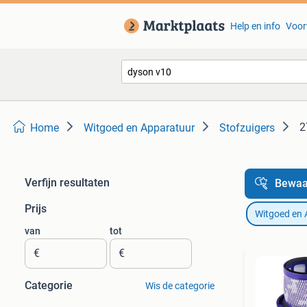
Help en info
Voor
2
Home
Witgoed en Apparatuur
Stofzuigers
Verfijn resultaten
Bewaa
Prijs
Witgoed en 
van
tot
€
€
Categorie
Wis de categorie