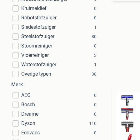
Kruimeldief
0
Robotstofzuiger
0
Sledestofzuiger
1
Steelstofzuiger
80
Stoomreiniger
0
Vloerreiniger
3
Waterstofzuiger
1
Overige typen
30
Merk
AEG
0
Bosch
0
Dreame
0
Dyson
110
Ecovacs
0