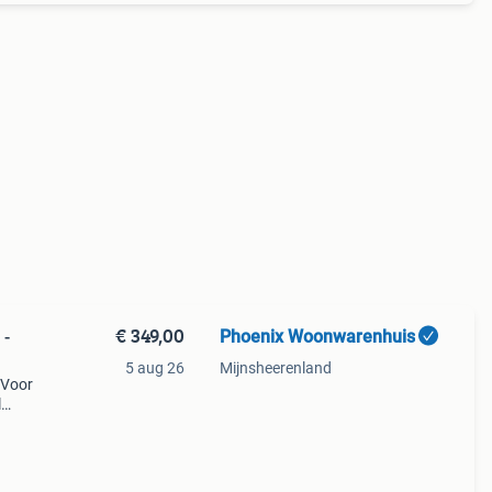
€ 349,00
Phoenix Woonwarenhuis
 -
5 aug 26
Mijnsheerenland
 Voor
l
cht
es