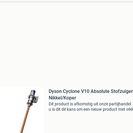
Dyson Cyclone V10 Absolute Stofzuiger
Nikkel/Koper
Dit product is afkomstig uit onze partijhandel.
u is dit dé kans om een nieuw product met véé
korting te kopen. Wees er snel bij, want op = e
op. Dit product is éénmalig gebruikt voor een t