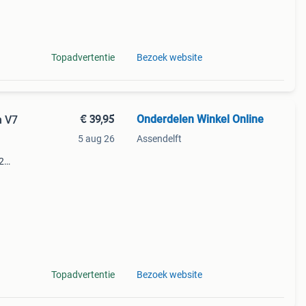
 uit
Topadvertentie
Bezoek website
€ 39,95
Onderdelen Winkel Online
n V7
5 aug 26
Assendelft
2
 en 1
Topadvertentie
Bezoek website