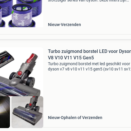
stofzuiger series van dyson. Deze filters zijn
ontworpen om de luchtkwaliteit in uw huis te
verbeteren door fijne stofdeeltjes en allergenen
de lu
Nieuw
Verzenden
Turbo zuigmond borstel LED voor Dyso
V8 V10 V11 V15 Gen5
Turbo zuigmond borstel met led geschikt voor
dyson v7 v8 v10 v11 v15 gen5 (sv10 sv11 sv1
sv14 sv16 sv17 sv22 sv23) een draaiende
zuigmond met 2 rijen haren, een wat stuggere
wat zachtere, voorna
Nieuw
Ophalen of Verzenden