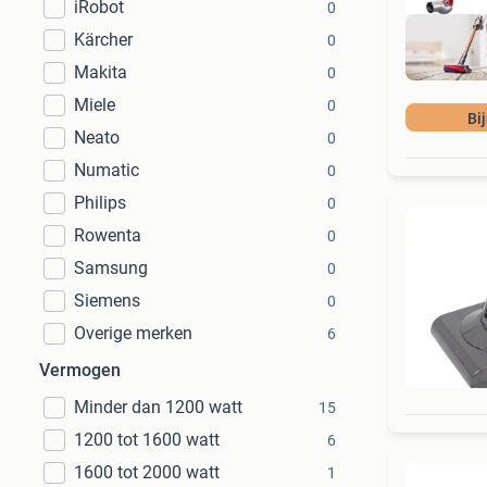
iRobot
0
Kärcher
0
Makita
0
Miele
0
Bi
Neato
0
Numatic
0
Philips
0
Rowenta
0
Samsung
0
Siemens
0
Overige merken
6
Vermogen
Minder dan 1200 watt
15
1200 tot 1600 watt
6
1600 tot 2000 watt
1