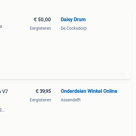
€ 50,00
Daisy Drum
cu
Eergisteren
De Cocksdorp
€ 39,95
Onderdelen Winkel Online
n V7
Eergisteren
Assendelft
2
 en 1