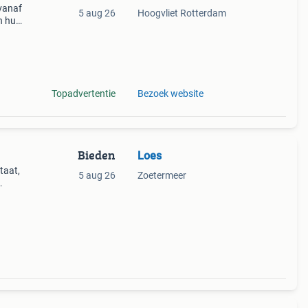
vanaf
5 aug 26
Hoogvliet Rotterdam
n huis
Topadvertentie
Bezoek website
Bieden
Loes
taat,
5 aug 26
Zoetermeer
j