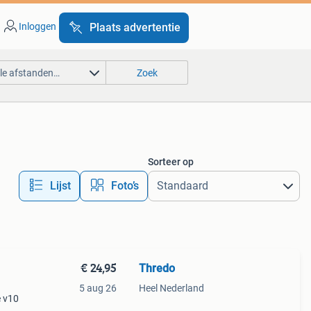
Inloggen
Plaats advertentie
lle afstanden…
Zoek
Sorteer op
Lijst
Foto’s
€ 24,95
Thredo
5 aug 26
Heel Nederland
e v10