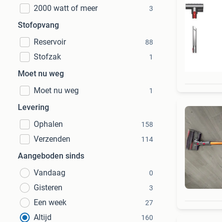
2000 watt of meer
3
Stofopvang
Reservoir
88
Stofzak
1
Moet nu weg
Moet nu weg
1
Levering
Ophalen
158
Verzenden
114
Aangeboden sinds
Vandaag
0
Gisteren
3
Een week
27
Altijd
160