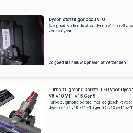
Dyson stofzuiger accu v10
Ik n goed werkende staat dyson v10 en v8 ac
voor u dyson
Zo goed als nieuw
Ophalen of Verzenden
Turbo zuigmond borstel LED voor Dyso
V8 V10 V11 V15 Gen5
Turbo zuigmond borstel met led geschikt voor
dyson v7 v8 v10 v11 v15 gen5 (sv10 sv11 sv1
sv14 sv16 sv17 sv22 sv23) een draaiende
zuigmond met 2 rijen haren, een wat stuggere
wat zachtere, voorna