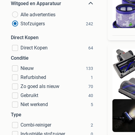
Witgoed en Apparatuur
Alle advertenties
Stofzuigers
242
Direct Kopen
Direct Kopen
64
Conditie
Nieuw
133
Refurbished
1
Zo goed als nieuw
70
Gebruikt
40
Niet werkend
5
Type
Combi-reiniger
2
Industriële stofzuiger
0