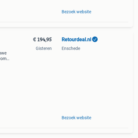
Bezoek website
€ 194,95
Retourdeal.nl
Gisteren
Enschede
auwe
arom
al
Bezoek website