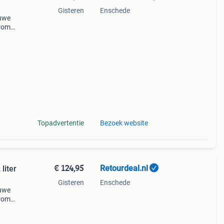
Gisteren
Enschede
auwe
arom
al
Topadvertentie
Bezoek website
€ 124,95
Retourdeal.nl
liter
Gisteren
Enschede
auwe
arom
al