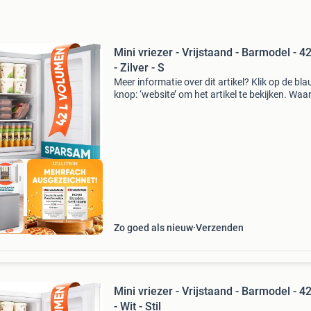
Mini vriezer - Vrijstaand - Barmodel - 42 
- Zilver - S
Meer informatie over dit artikel? Klik op de bl
knop: ‘website’ om het artikel te bekijken. Wa
bestellen bij retourdeal.nl? Voor 15:00 besteld,
volgende werkdag in huis. 1 Jaar garantie op 
ourdeal Korting
Zo goed als nieuw
Verzenden
Mini vriezer - Vrijstaand - Barmodel - 42 
- Wit - Stil