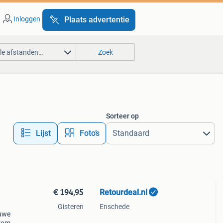
Inloggen
Plaats advertentie
lle afstanden…
Zoek
Sorteer op
Lijst
Foto’s
€ 194,95
Retourdeal.nl
Gisteren
Enschede
auwe