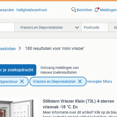
waarden
Veiligheidscentrum
Berichten
Meldingen
Vriezers en Diepvrieskisten
A
180 resultaten
voor 'mini vriezer'
ieskisten
Ontvang meldingen van
r je zoekopdracht
nieuwe zoekresultaten
Apparatuur
Vriezers en Diepvrieskisten
Verwijder filters
Stillstern Vriezer Klein (73L) 4-sterren
vriesvak -18 °C. En
Meer informatie over dit artikel? Klik op de bl