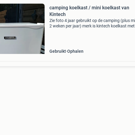
camping koelkast / mini koelkast van
Kintech
Zie foto 4 jaar gebruikt op de camping (plus m
2 weken per jaar) merk is kintech koelkast met
kleine vriezer heeft even een extra goede
schoonmaakbeurt nodig! Goede staat, lichte
gebruikerssporen
Gebruikt
Ophalen