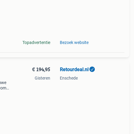
Topadvertentie
Bezoek website
€ 194,95
Retourdeal.nl
Gisteren
Enschede
auwe
arom
al