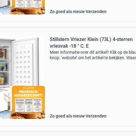
ourdeal Korting
Zo goed als nieuw
Verzenden
Stillstern Vriezer Klein (73L) 4-sterren
vriesvak -18 ° C. E
Meer informatie over dit artikel? Klik op de bl
knop: ‘website’ om het artikel te bekijken. Wa
bestellen bij retourdeal.nl? Voor 15:00 besteld,
volgende werkdag in huis. 1 Jaar garantie op 
ourdeal Korting
Zo goed als nieuw
Verzenden