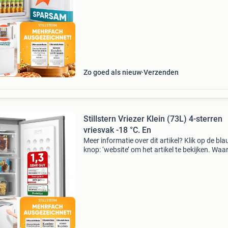
ourdeal Korting
Zo goed als nieuw
Verzenden
Stillstern Vriezer Klein (73L) 4-sterren
vriesvak -18 °C. En
Meer informatie over dit artikel? Klik op de bl
knop: ‘website’ om het artikel te bekijken. Wa
bestellen bij retourdeal.nl? Voor 15:00 besteld,
volgende werkdag in huis. 1 Jaar garantie op 