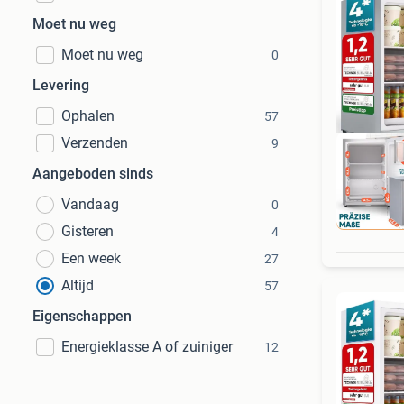
Moet nu weg
Moet nu weg
0
Levering
Ophalen
57
Verzenden
9
Aangeboden sinds
Vandaag
0
Ret
Gisteren
4
Een week
27
Altijd
57
Eigenschappen
Energieklasse A of zuiniger
12