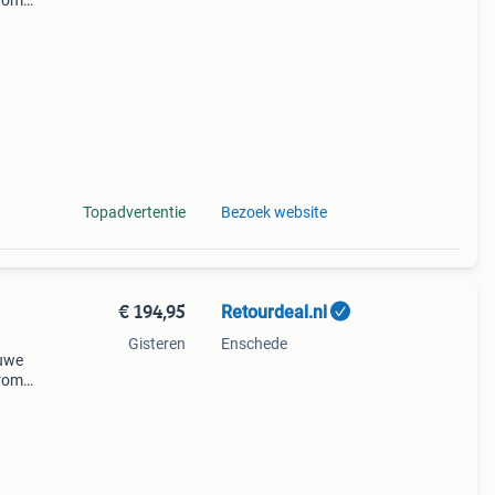
arom
al
Topadvertentie
Bezoek website
€ 194,95
Retourdeal.nl
Gisteren
Enschede
auwe
arom
al