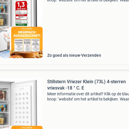
knop: ‘website’ om het artikel te bekijken. Wa
bestellen bij retourdeal.nl? Voor 15:00 besteld,
volgende werkdag in huis. 1 Jaar garantie op 
ourdeal Korting
Zo goed als nieuw
Verzenden
Stillstern Vriezer Klein (73L) 4-sterren
vriesvak -18 ° C. E
Meer informatie over dit artikel? Klik op de bl
knop: ‘website’ om het artikel te bekijken. Wa
bestellen bij retourdeal.nl? Voor 15:00 besteld,
volgende werkdag in huis. 1 Jaar garantie op 