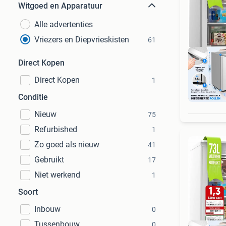
Witgoed en Apparatuur
Alle advertenties
Vriezers en Diepvrieskisten
61
Direct Kopen
Direct Kopen
1
Ret
Conditie
Nieuw
75
Refurbished
1
Zo goed als nieuw
41
Gebruikt
17
Niet werkend
1
Soort
Inbouw
0
Tussenbouw
0