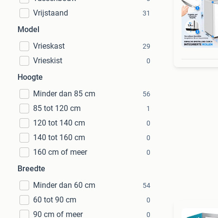
Vrijstaand
31
Model
Ret
Vrieskast
29
Vrieskist
0
Hoogte
Minder dan 85 cm
56
85 tot 120 cm
1
120 tot 140 cm
0
140 tot 160 cm
0
160 cm of meer
0
Breedte
Minder dan 60 cm
54
60 tot 90 cm
0
90 cm of meer
0