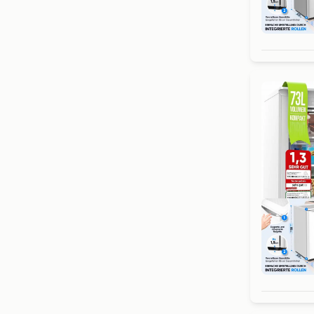
Ret
Ret