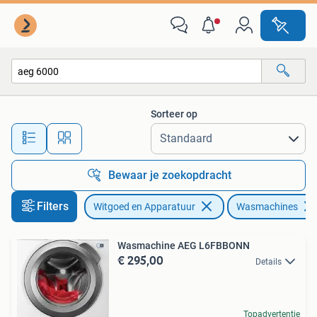
Wasmachines
Sorteer op
Alle afstanden…
Bewaar je zoekopdracht
Filters
Witgoed en Apparatuur
Wasmachines
Wasmachine AEG L6FBBONN
€ 295,00
Details
Topadvertentie