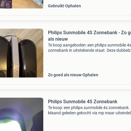
Gebruikt
Ophalen
Philips Sunmobile 4S Zonnebank - Zo 
als nieuw
Te koop aangeboden: een philips sunmobile 4
zonnebank in uitstekende staat. Deze dubbelzi
zonnebank is ideaal voor thuisgebruik en zorg
voor een mooie, egale bruining. De sunmobile 4
eenvou
Zo goed als nieuw
Ophalen
Philips Sunmobile 4S Zonnebank
Te koop: een philips sunmobile 4s zonnebank.
Maand geleden gekocht via mp maar uiteindeli
toch niet waar ik naar zocht. Het bedrag staat
en hij staat klaar om mee genomen te worden.