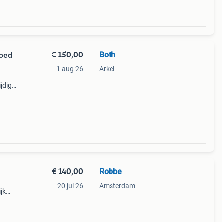
€ 150,00
Both
goed
1 aug 26
Arkel
s
jdige
t
s is
€ 140,00
Robbe
20 jul 26
Amsterdam
jk
 vast