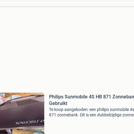
Philips Sunmobile 4S HB 871 Zonneban
Gebruikt
Te koop aangeboden: een philips sunmobile 4
871 zonnebank. Dit is een dubbelzijdige zonn
die zorgt voor een gelijkmatige bruining. De
zonnebank is gebruikt en heeft enkele
gebruikerssporen, z