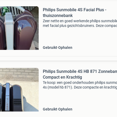
Philips Sunmobile 4S Facial Plus -
thuiszonnebank
Zeer nette en goed werkende philips sunmobil
met facial plus gezichtsbruiners. Deze compa
thuiszonnebank is eenvoudig inklapbaar en op
bergen. Beschikt over nieuwe lampen, een tim
voor nau
Gebruikt
Ophalen
Philips Sunmobile 4S HB 871 Zonneban
Compact en Krachtig
Te koop: een goed onderhouden philips sunmo
4s (model hb 871). Deze compacte en krachti
zonnebank is ideaal voor thuisgebruik. Met 4
philips hpa 400 lampen zorgt hij voor een mooi
egale bruini
Gebruikt
Ophalen