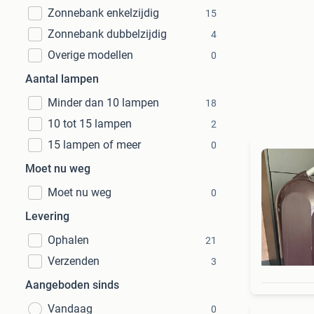
Zonnebank enkelzijdig
15
Zonnebank dubbelzijdig
4
Overige modellen
0
Aantal lampen
Minder dan 10 lampen
18
10 tot 15 lampen
2
15 lampen of meer
0
Moet nu weg
Moet nu weg
0
Levering
Ophalen
21
Verzenden
3
Aangeboden sinds
Vandaag
0