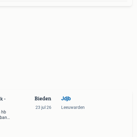
Bieden
Jdjb
k -
23 jul 26
Leeuwarden
s hb
ebank