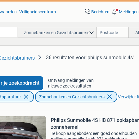
waarden
Veiligheidscentrum
Berichten
Meldingen
Zonnebanken en Gezichtsbruiners
A
36 resultaten
voor 'philips sunmobile 4s'
ezichtsbruiners
Ontvang meldingen van
r je zoekopdracht
nieuwe zoekresultaten
Apparatuur
Zonnebanken en Gezichtsbruiners
Verwijder fi
Philips Sunmobile 4S HB 871 opklapba
zonnehemel
Te koop aangeboden: een goed onderhouden