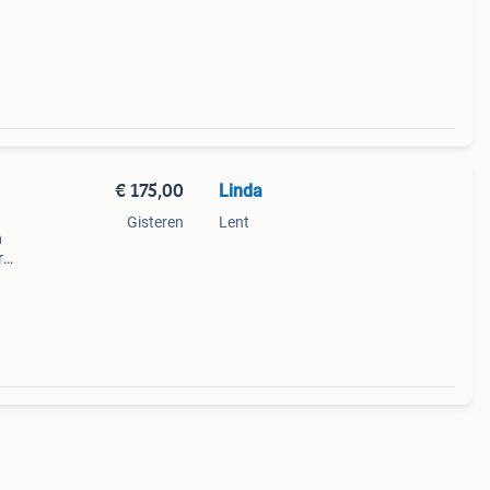
ruik
€ 175,00
Linda
Gisteren
Lent
n
r
 voor