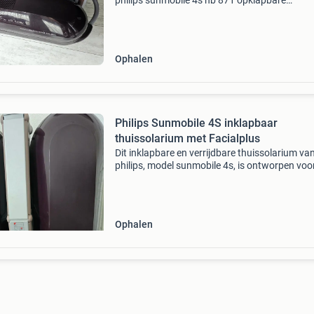
philips sunmobile 4s hb 871 opklapbare
zonnehemel. Dit model is ideaal voor thuisgeb
en gemakkelijk op te bergen. De zonnehemel is
voorzien van 4 philips h
Ophalen
Philips Sunmobile 4S inklapbaar
thuissolarium met Facialplus
Dit inklapbare en verrijdbare thuissolarium va
philips, model sunmobile 4s, is ontworpen voo
eenvoudig gebruik en opbergen in huis. Het
systeem is uitgerust met krachtige uv-lampen
een algehele
Ophalen