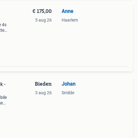
€ 175,00
Anne
5 aug 26
Haarlem
e 4s
cte
 te
er
Bieden
Johan
k -
3 aug 26
Smilde
bile
ge
e,