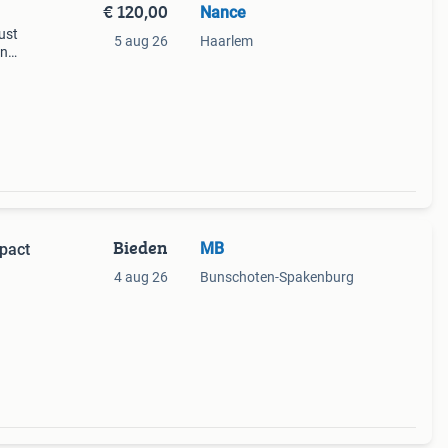
€ 120,00
Nance
ust
5 aug 26
Haarlem
en
gen.
Bieden
MB
pact
4 aug 26
Bunschoten-Spakenburg