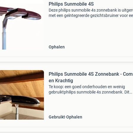
Philips Sunmobile 4S
Deze philips sunmobile 4s zonnebank is uitger
met een geïntegreerde gezichtsbruiner voor e
complete bruiningservaring. Het apparaat is
inklapbaar en daardoor gemakkelijk op te ber
Ideaal voor
Ophalen
Philips Sunmobile 4S Zonnebank - Com
en Krachtig
Te koop: een goed onderhouden en weinig
gebruiktphilips sunmobile 4s zonnebank. Dit
compacte en krachtige model is ideaal voor
thuisgebruik en zorgt voor een mooie, egale
bruining. De zonnebank is een
Gebruikt
Ophalen