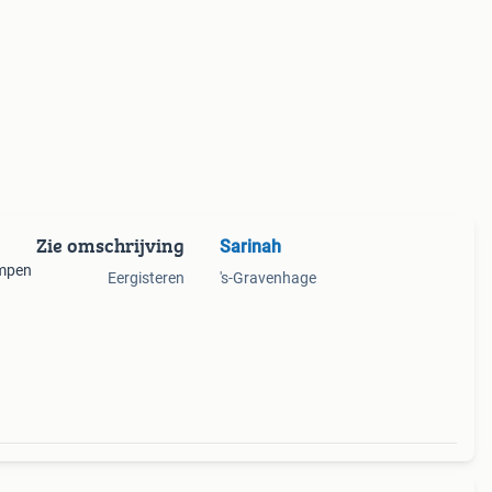
Zie omschrijving
Sarinah
ampen
Eergisteren
's-Gravenhage