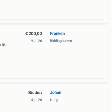
€ 200,00
Franken
9 jul 26
Biddinghuizen
lijk
n
 en op
Bieden
Johan
14 jul 26
Norg