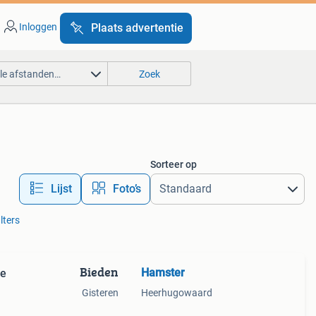
Inloggen
Plaats advertentie
lle afstanden…
Zoek
Sorteer op
Lijst
Foto’s
lters
Bieden
Hamster
re
Gisteren
Heerhugowaard