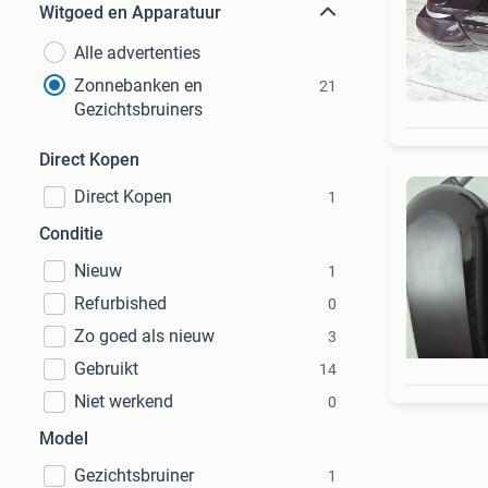
Witgoed en Apparatuur
Alle advertenties
Zonnebanken en
21
Gezichtsbruiners
Direct Kopen
Direct Kopen
1
Conditie
Nieuw
1
Refurbished
0
Zo goed als nieuw
3
Gebruikt
14
Niet werkend
0
Model
Gezichtsbruiner
1