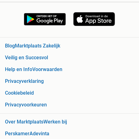
Blog
Marktplaats Zakelijk
Veilig en Succesvol
Help en Info
Voorwaarden
Privacyverklaring
Cookiebeleid
Privacyvoorkeuren
Over Marktplaats
Werken bij
Perskamer
Adevinta