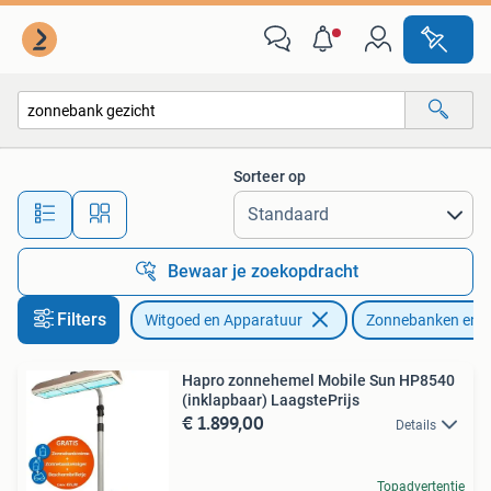
Zonnebanken en Gezichtsbruiners
Sorteer op
Alle afstanden…
Bewaar je zoekopdracht
Filters
Witgoed en Apparatuur
Zonnebanken en G
Hapro zonnehemel Mobile Sun HP8540
(inklapbaar) LaagstePrijs
€ 1.899,00
Details
Topadvertentie