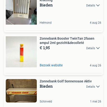
Bieden
Details
Helmond
4 aug 26
Zonnebank Booster TwinTan 2fasen
ampul 2ml gezicht&decolleté
€ 1,95
Details
Bezoek website
4 aug 26
Zonnebank Golf Sonnenoase Aktiv
Bieden
Details
Schinveld
1 mei 26