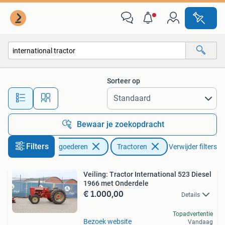
Agrarisch | Tractoren
Sorteer op
Alle afstanden…
Bewaar je zoekopdracht
Filters
Zakelijke goederen
Tractoren
Verwijder filters
Veiling: Tractor International 523 Diesel
1966 met Onderdele
€ 1.000,00
Details
Topadvertentie
Bezoek website
Vandaag