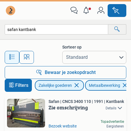
Machines en Bouw | Metaalbewerking
Sorteer op
Alle afstanden…
Bewaar je zoekopdracht
Filters
Zakelijke goederen
Metaalbewerking
Safan | CNCS 3400 110 | 1991 | Kantbank
Zie omschrijving
Details
Topadvertentie
Bezoek website
Eergisteren