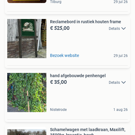
Tilburg
29 jul 26
Reclamebord in rustiek houten frame
€ 525,00
Details
Bezoek website
29 jul 26
hand afgebouwde penhengel
€ 35,00
Details
Nistelrode
1 aug 26
Schamelwagen met laadkraan, Maxilift,
3500kg, kraantje, howk