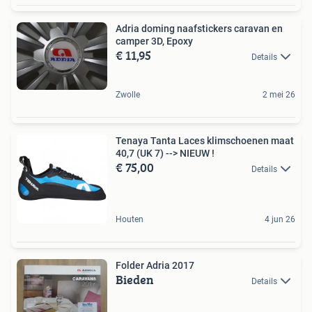
Adria doming naafstickers caravan en
camper 3D, Epoxy
€ 11,95
Details
Zwolle
2 mei 26
Tenaya Tanta Laces klimschoenen maat
40,7 (UK 7) --> NIEUW !
€ 75,00
Details
Houten
4 jun 26
Folder Adria 2017
Bieden
Details