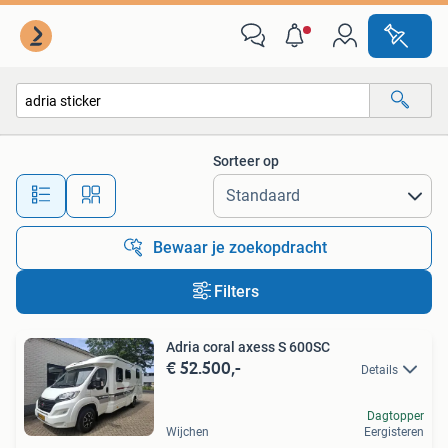
Alle categorieën…
Sorteer op
Alle afstanden…
Bewaar je zoekopdracht
Filters
Adria coral axess S 600SC
€ 52.500,-
Details
Dagtopper
Wijchen
Eergisteren