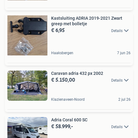
Kastsluiting ADRIA 2019-2021 Zwart
greep met bolletje
€ 6,95
Details
Haaksbergen
7 jun 26
Caravan adria 432 px 2002
€ 5.150,00
Details
Klazienaveen-Noord
2 jul 26
Adria Coral 600 SC
€ 58.999,-
Details