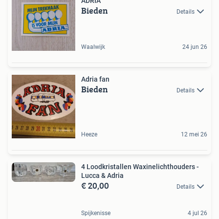
ADRIA
Bieden
Details
Waalwijk
24 jun 26
Adria fan
Bieden
Details
Heeze
12 mei 26
4 Loodkristallen Waxinelichthouders -
Lucca & Adria
€ 20,00
Details
Spijkenisse
4 jul 26