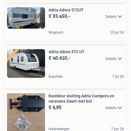
Adria Adora 572UT
€ 33.450,-
Details
Wognum
29 jul 26
Adria Adora 572 UT
€ 40.610,-
Details
Drachten
7 jul 26
Kastdeur sluiting Adria Campers en
caravans Zwart met bol
€ 6,95
Details
Haaksbergen
7 jun 26