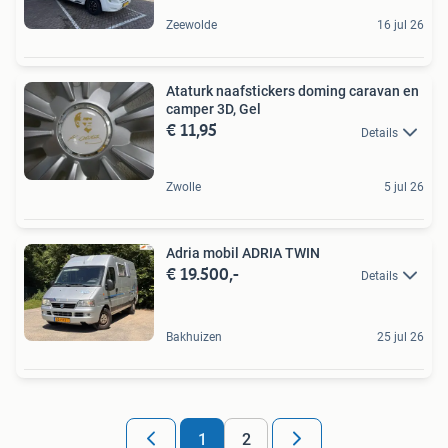
Zeewolde
16 jul 26
Ataturk naafstickers doming caravan en
camper 3D, Gel
€ 11,95
Details
Zwolle
5 jul 26
Adria mobil ADRIA TWIN
€ 19.500,-
Details
Bakhuizen
25 jul 26
1
2