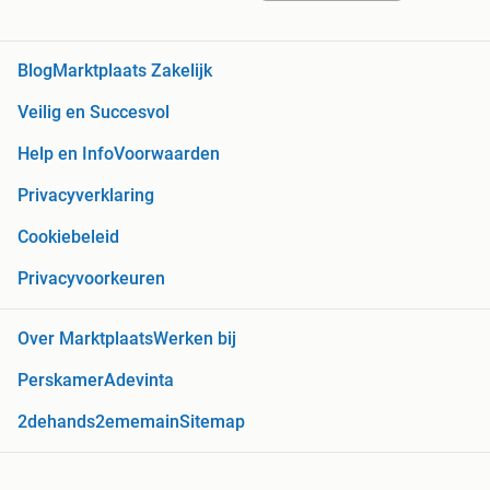
Blog
Marktplaats Zakelijk
Veilig en Succesvol
Help en Info
Voorwaarden
Privacyverklaring
Cookiebeleid
Privacyvoorkeuren
Over Marktplaats
Werken bij
Perskamer
Adevinta
2dehands
2ememain
Sitemap