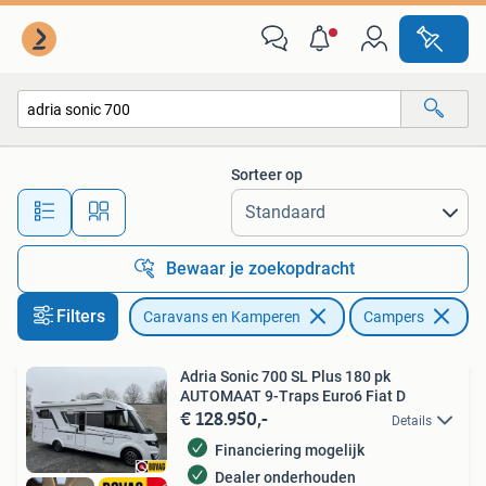
Campers
Sorteer op
Alle afstanden…
Bewaar je zoekopdracht
Filters
Caravans en Kamperen
Campers
Ve
Adria Sonic 700 SL Plus 180 pk
AUTOMAAT 9-Traps Euro6 Fiat D
€ 128.950,-
Details
Financiering mogelijk
Dealer onderhouden