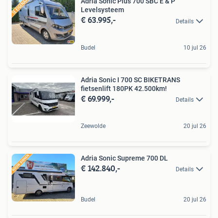
Adria Sonic Plus 700 SBC E & P
Levelsysteem
€ 63.995,-
Details
Budel
10 jul 26
Adria Sonic I 700 SC BIKETRANS
fietsenlift 180PK 42.500km!
€ 69.999,-
Details
Zeewolde
20 jul 26
Adria Sonic Supreme 700 DL
€ 142.840,-
Details
Budel
20 jul 26