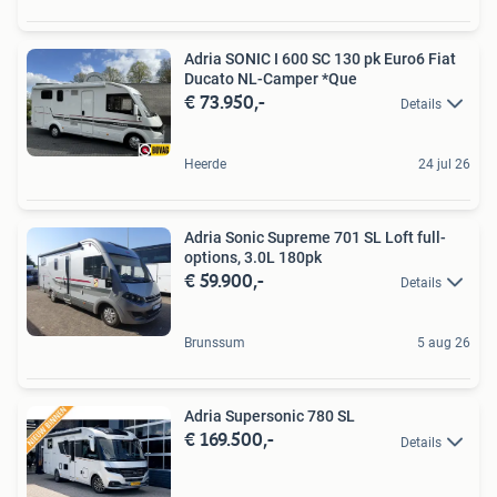
Adria SONIC I 600 SC 130 pk Euro6 Fiat
Ducato NL-Camper *Que
€ 73.950,-
Details
Heerde
24 jul 26
Adria Sonic Supreme 701 SL Loft full-
options, 3.0L 180pk
€ 59.900,-
Details
Brunssum
5 aug 26
Adria Supersonic 780 SL
€ 169.500,-
Details