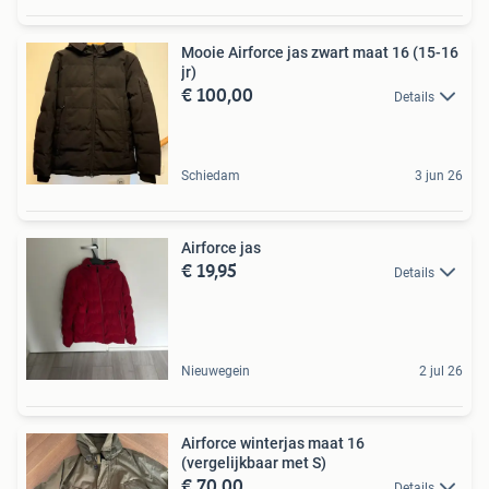
Mooie Airforce jas zwart maat 16 (15-16
jr)
€ 100,00
Details
Schiedam
3 jun 26
Airforce jas
€ 19,95
Details
Nieuwegein
2 jul 26
Airforce winterjas maat 16
(vergelijkbaar met S)
€ 70,00
Details