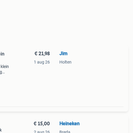
€ 21,98
Jim
ein
1 aug 26
Holten
 klein
ag
dames
€ 15,00
Heineken
k
2 aug 26
Breda