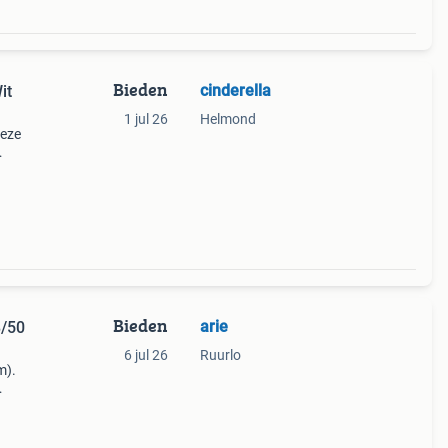
Bieden
cinderella
it
1 jul 26
Helmond
Deze
Bieden
arie
8/50
6 jul 26
Ruurlo
m).
g in