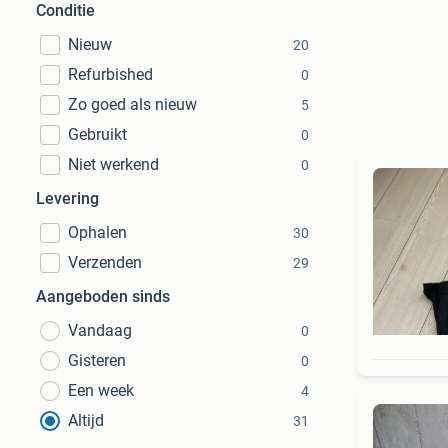
Conditie
Nieuw
20
Refurbished
0
Zo goed als nieuw
5
Gebruikt
0
Niet werkend
0
Levering
Ophalen
30
Verzenden
29
Aangeboden sinds
Vandaag
0
Gisteren
0
Een week
4
Altijd
31