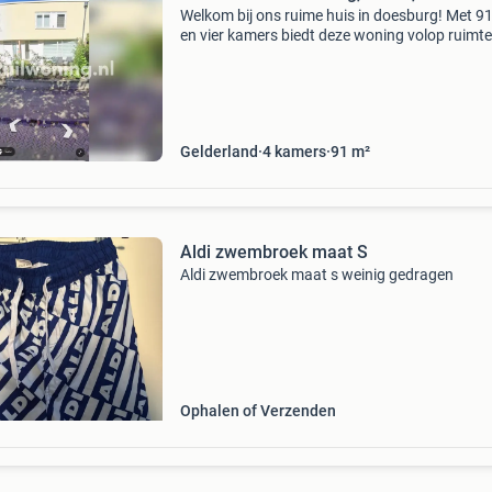
Welkom bij ons ruime huis in doesburg! Met 9
en vier kamers biedt deze woning volop ruimte
jouw comfort. De huurprijs bedraagt €759 per
maand. We zijn op zoek naar een gezellige won
Gelderland
4
kamers
91
m²
Aldi zwembroek maat S
Aldi zwembroek maat s weinig gedragen
Ophalen of Verzenden