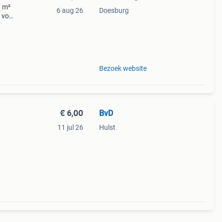
1 m²
6 aug 26
Doesburg
 voor
ing i
Bezoek website
€ 6,00
BvD
11 jul 26
Hulst