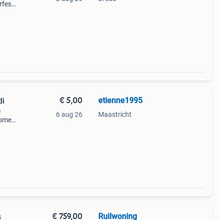
rfest
o
€ 5,00
etienne1995
di
e
6 aug 26
Maastricht
zomer
€ 759,00
Ruilwoning
s