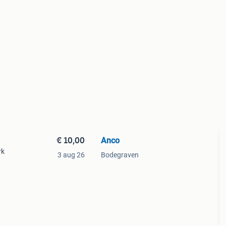
€ 10,00
Anco
rk
3 aug 26
Bodegraven