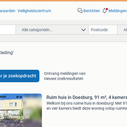
waarden
Veiligheidscentrum
Berichten
Meldingen
Alle categorieën…
A
kleding'
Ontvang meldingen van
r je zoekopdracht
nieuwe zoekresultaten
Ruim huis in Doesburg, 91 m², 4 kamer
Welkom bij ons ruime huis in doesburg! Met 9
en vier kamers biedt deze woning volop ruimte
jouw comfort. De huurprijs bedraagt €759 per
maand. We zijn op zoek naar een gezellige won