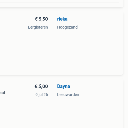
€ 5,50
rieka
Eergisteren
Hoogezand
€ 5,00
Dayna
aal
9 jul 26
Leeuwarden