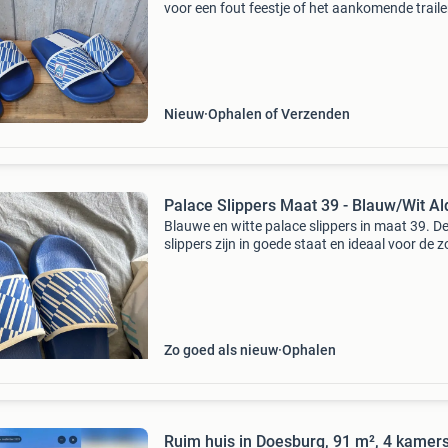
voor een fout feestje of het aankomende traile
opsturen kan porto koper opsturen eigen risic
ophalen kan ook
Nieuw
Ophalen of Verzenden
Palace Slippers Maat 39 - Blauw/Wit Al
Blauwe en witte palace slippers in maat 39. D
slippers zijn in goede staat en ideaal voor de 
of om thuis te dragen. Ze zijn comfortabel en
hebben een opvallend design.
Zo goed als nieuw
Ophalen
Ruim huis in Doesburg, 91 m², 4 kamer