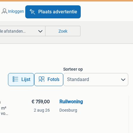
Inloggen
Plaats advertentie
lle afstanden…
Zoek
Sorteer op
Lijst
Foto’s
€ 759,00
Ruilwoning
s
1 m²
2 aug 26
Doesburg
 voor
ing i