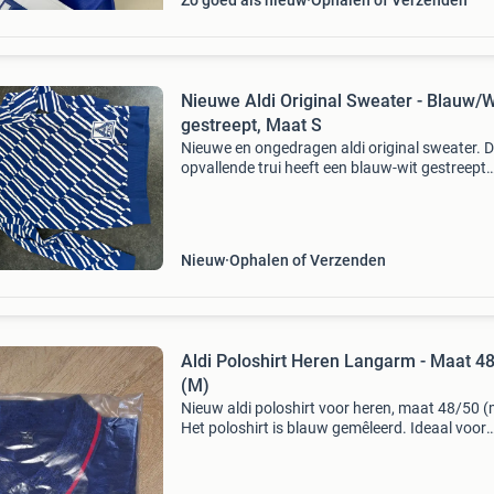
Zo goed als nieuw
Ophalen of Verzenden
Nieuwe Aldi Original Sweater - Blauw/W
gestreept, Maat S
Nieuwe en ongedragen aldi original sweater. 
opvallende trui heeft een blauw-wit gestreept
patroon en is perfect voor de echte aldi-fan.
Gemaakt van 60% katoen en 40% gerecycled
polyester, wat zor
Nieuw
Ophalen of Verzenden
Aldi Poloshirt Heren Langarm - Maat 4
(M)
Nieuw aldi poloshirt voor heren, maat 48/50 (
Het poloshirt is blauw gemêleerd. Ideaal voor
dagelijks gebruik of als casual kledingstuk. No
de originele verpakking.