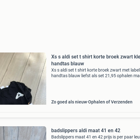
Xs s aldi set t shirt korte broek zwart kl
handtas blauw
Xs s aldi set t shirt korte broek zwart met label
handtas blauw liefst als set 21,95 ophalen m
verzendkosten risico koper unisex kan voor 
of heren
Zo goed als nieuw
Ophalen of Verzenden
badslippers aldi maat 41 en 42
Badslippers maat 41 en 42 prijs is per paar leu