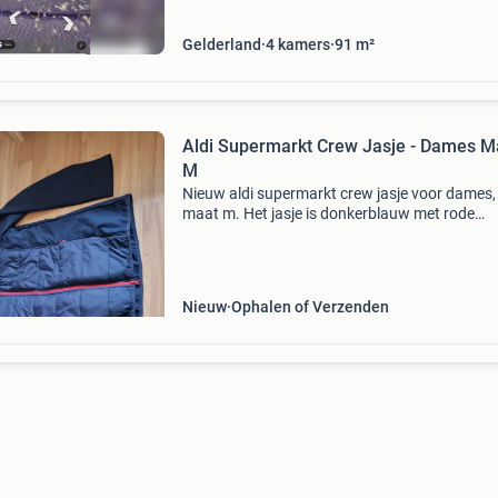
Gelderland
4
kamers
91
m²
Aldi Supermarkt Crew Jasje - Dames M
M
Nieuw aldi supermarkt crew jasje voor dames,
maat m. Het jasje is donkerblauw met rode
accenten en het aldi-logo op de borst en
achterkant. Ideaal voor medewerkers of
verzamelaars. Het jasje is ongedr
Nieuw
Ophalen of Verzenden