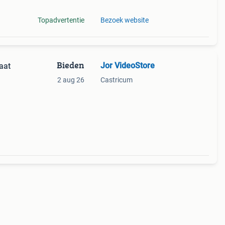
Topadvertentie
Bezoek website
Bieden
Jor VideoStore
aat
2 aug 26
Castricum