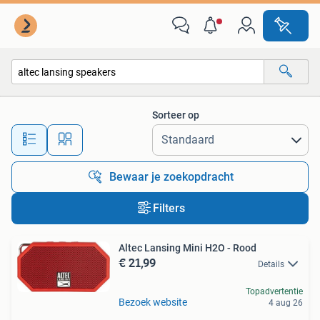
Alle categorieën…
Sorteer op
Alle afstanden…
Bewaar je zoekopdracht
Filters
Altec Lansing Mini H2O - Rood
€ 21,99
Details
Topadvertentie
Bezoek website
4 aug 26