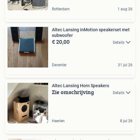
Rotterdam
1 aug 26
Altec Lansing inMotion speakerset met
subwoofer
€ 20,00
Details
Deventer
31 jul 26
Altec Lansing Horn Speakers
Zie omschrijving
Details
Heerlen
8 jul 26