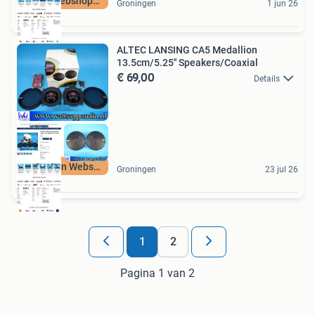
Audio WebshopDeals
Groningen
1 jun 26
ALTEC LANSING CA5 Medallion
13.5cm/5.25'' Speakers/Coaxial
€ 69,00
Details
Winkel en Webshop
Groningen
23 jul 26
1
2
Pagina 1 van 2