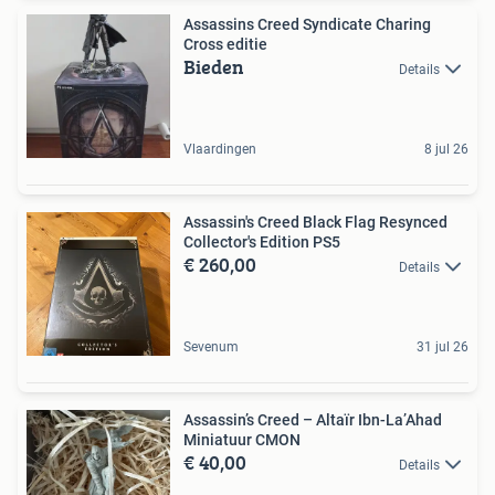
Assassins Creed Syndicate Charing
Cross editie
Bieden
Details
Vlaardingen
8 jul 26
Assassin's Creed Black Flag Resynced
Collector's Edition PS5
€ 260,00
Details
Sevenum
31 jul 26
Assassin’s Creed – Altaïr Ibn-La’Ahad
Miniatuur CMON
€ 40,00
Details