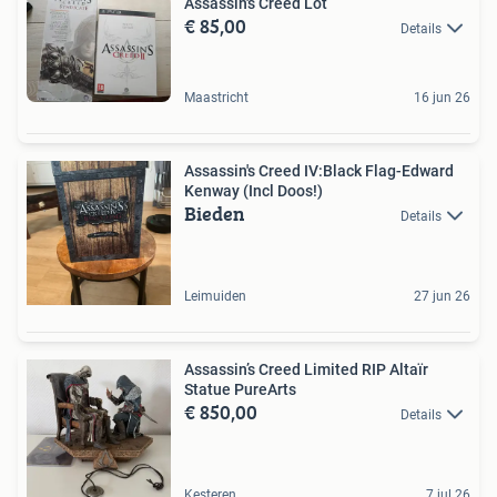
Assassin's Creed Lot
€ 85,00
Details
Maastricht
16 jun 26
Assassin's Creed IV:Black Flag-Edward
Kenway (Incl Doos!)
Bieden
Details
Leimuiden
27 jun 26
Assassin’s Creed Limited RIP Altaïr
Statue PureArts
€ 850,00
Details
Kesteren
7 jul 26