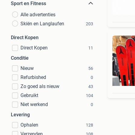
Sport en Fitness
Alle advertenties
Skiën en Langlaufen
203
Direct Kopen
Direct Kopen
11
Conditie
Nieuw
56
Refurbished
0
Zo goed als nieuw
43
Gebruikt
104
Niet werkend
0
Levering
Ophalen
128
Verzenden
108