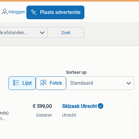
Inloggen
Plaats advertentie
lle afstanden…
Zoek
Sorteer op
Lijst
Foto’s
€ 599,00
Skizaak Utrecht
ands)
Gisteren
Utrecht
n
ters