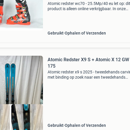
Atomic redster wc70 - 25.5Mp/40 eu let op: di
product is alleen online verkrijgbaar. In onze
winkels hebben we ook gemiddeld nog 400 pa
staan! Europese schoenmaat: 40 eu mondopo
maat (cm voet):
Gebruikt
Ophalen of Verzenden
Atomic Redster X9 S + Atomic X 12 GW 
175
Atomic redster x9 s 2025 - tweedehands carvi
met binding op zoek naar een tweedehands
carvingski van topniveau? De atomic redster x
(2025) is een racegerichte carver voor de expe
skiër die
Gebruikt
Ophalen of Verzenden