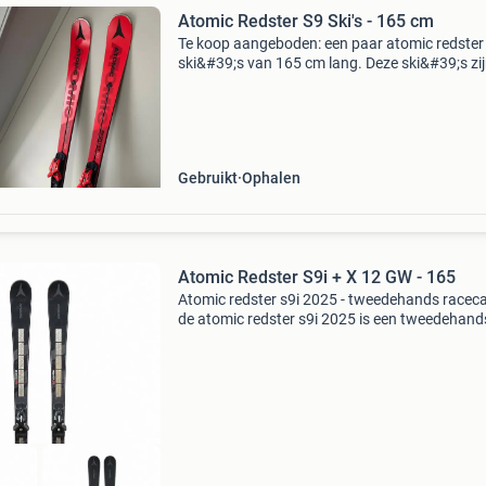
Atomic Redster S9 Ski's - 165 cm
Te koop aangeboden: een paar atomic redster
ski&#39;s van 165 cm lang. Deze ski&#39;s zi
ideaal voor de gevorderde skiër die op zoek is 
snelheid en precisie op de piste. Ze zijn gebr
Gebruikt
Ophalen
Atomic Redster S9i + X 12 GW - 165
Atomic redster s9i 2025 - tweedehands racec
de atomic redster s9i 2025 is een tweedehand
racecarver voor de expert die op de piste geen
compromissen sluit. Deze slalomski uit de reds
lijn bij