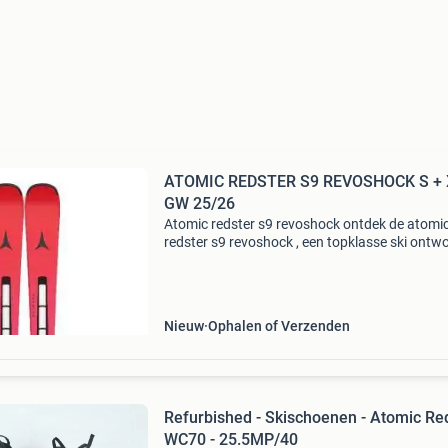
ATOMIC REDSTER S9 REVOSHOCK S + 
GW 25/26
Atomic redster s9 revoshock ontdek de atomi
redster s9 revoshock , een topklasse ski ontw
voor skiërs die snelheid en precisie eisen. Deze
combineert innovatieve technologieën met ee
strak
Nieuw
Ophalen of Verzenden
Refurbished - Skischoenen - Atomic Re
WC70 - 25.5MP/40