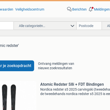
waarden
Veiligheidscentrum
Berichten
Meldingen
Alle categorieën…
A
mic redster'
Ontvang meldingen van
r je zoekopdracht
nieuwe zoekresultaten
Atomic Redster S8i + FDT Bindingen
Nordica redster s5 2025 carvingski (tweedeh
de tweedehands nordica redster s5 2025 is ee
pittige carvingski voor gevorderde winterspor
die op de piste van scherpe, gecontroleerde
bochten hou