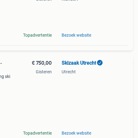
t
ren
int
Topadvertentie
Bezoek website
€ 750,00
Skizaak Utrecht
-
Gisteren
Utrecht
ng ski
9 s
rt-
Topadvertentie
Bezoek website