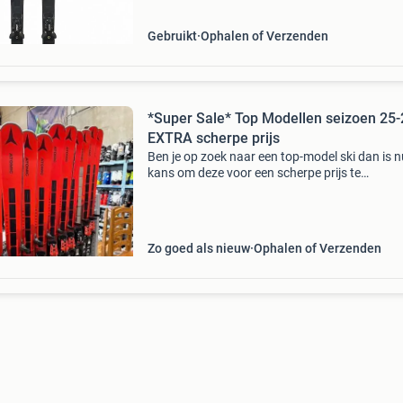
Gebruikt
Ophalen of Verzenden
*Super Sale* Top Modellen seizoen 25-
EXTRA scherpe prijs
Ben je op zoek naar een top-model ski dan is n
kans om deze voor een scherpe prijs te
bemachtigen. We hebben een grote partij ski's
binnen gekregen met alleen maar top modellen
atomic redster
Zo goed als nieuw
Ophalen of Verzenden