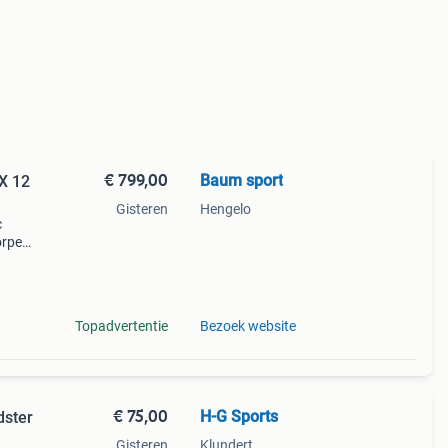
€ 799,00
Baum sport
X 12
Gisteren
Hengelo
c
orpen
 ski
n
Topadvertentie
Bezoek website
€ 75,00
H-G Sports
dster
Gisteren
Klundert