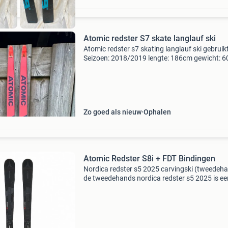
Atomic redster S7 skate langlauf ski
Atomic redster s7 skating langlauf ski gebruikt
Seizoen: 2018/2019 lengte: 186cm gewicht: 60
kg binding: nnn / prolink
Zo goed als nieuw
Ophalen
Atomic Redster S8i + FDT Bindingen
Nordica redster s5 2025 carvingski (tweedeh
de tweedehands nordica redster s5 2025 is ee
pittige carvingski voor gevorderde winterspor
die op de piste van scherpe, gecontroleerde
bochten hou