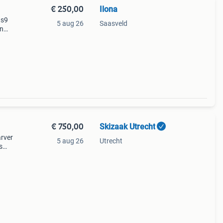
€ 250,00
Ilona
 s9
5 aug 26
Saasveld
jn
naar
€ 750,00
Skizaak Utrecht
arver
5 aug 26
Utrecht
s
ter-