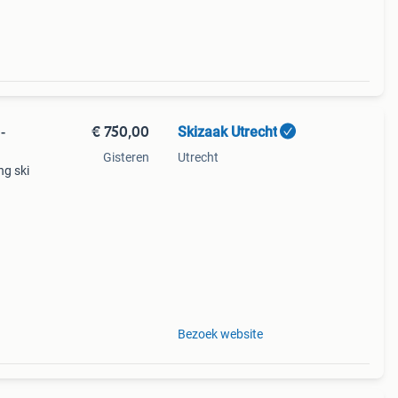
€ 750,00
Skizaak Utrecht
-
Gisteren
Utrecht
ng ski
9 s
rt-
Bezoek website