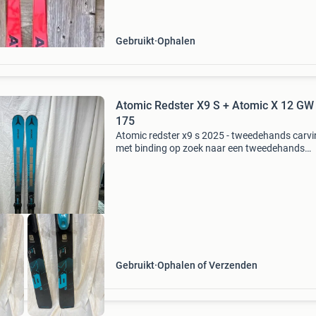
2018/2019 lengte: 198cm gewicht: 70 - 90kg
binding: nnn / prolink
Gebruikt
Ophalen
Atomic Redster X9 S + Atomic X 12 GW 
175
Atomic redster x9 s 2025 - tweedehands carvi
met binding op zoek naar een tweedehands
carvingski van topniveau? De atomic redster x
(2025) is een racegerichte carver voor de expe
skiër die
Gebruikt
Ophalen of Verzenden