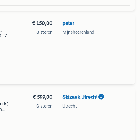
€ 150,00
peter
.
Gisteren
Mijnsheerenland
 - 75
€ 599,00
Skizaak Utrecht
ands)
Gisteren
Utrecht
n
ters