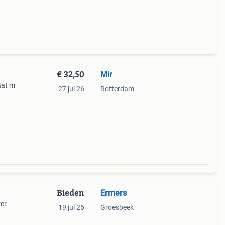
€ 32,50
Mir
maat m
27 jul 26
Rotterdam
Bieden
Ermers
ver
19 jul 26
Groesbeek
gen