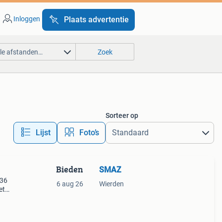
Inloggen
Plaats advertentie
lle afstanden…
Zoek
Sorteer op
Lijst
Foto’s
Bieden
SMAZ
 36
6 aug 26
Wierden
et
look.