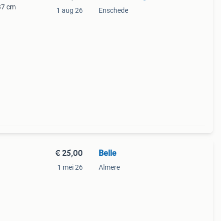
 37 cm
1 aug 26
Enschede
€ 25,00
Belle
1 mei 26
Almere