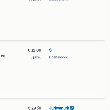
€ 12,00
S
azer
6 jul 26
Hoensbroek
een
its
€ 29,50
Jurkvanurk