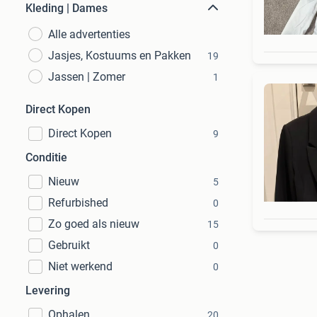
Kleding | Dames
Alle advertenties
Jasjes, Kostuums en Pakken
19
Jassen | Zomer
1
Direct Kopen
Direct Kopen
9
Conditie
Nieuw
5
Refurbished
0
Zo goed als nieuw
15
Gebruikt
0
Niet werkend
0
Levering
Ophalen
20