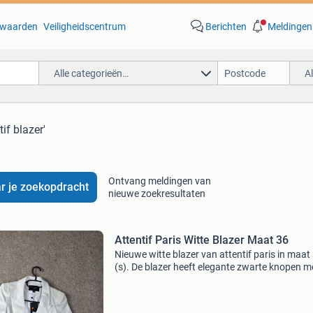
waarden
Veiligheidscentrum
Berichten
Meldingen
Alle categorieën…
A
tif blazer'
Ontvang meldingen van
r je zoekopdracht
nieuwe zoekresultaten
Attentif Paris Witte Blazer Maat 36
Nieuwe witte blazer van attentif paris in maat
(s). De blazer heeft elegante zwarte knopen m
gouden details en is perfect voor een stijlvolle 
Er zit een klein roze vlekje op de kraag, zoals