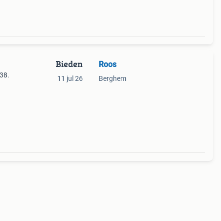
Bieden
Roos
 38.
11 jul 26
Berghem
t en