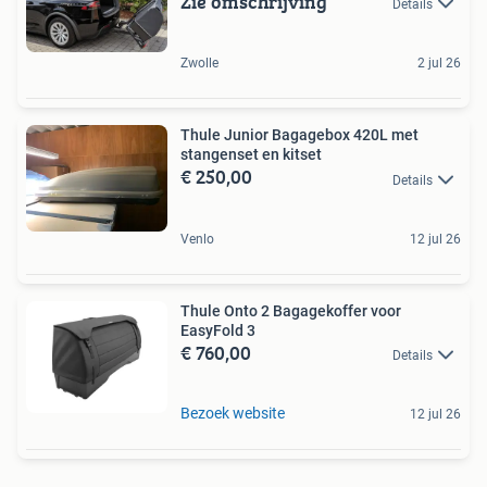
Zie omschrijving
Details
Zwolle
2 jul 26
Thule Junior Bagagebox 420L met
stangenset en kitset
€ 250,00
Details
Venlo
12 jul 26
Thule Onto 2 Bagagekoffer voor
EasyFold 3
€ 760,00
Details
Bezoek website
12 jul 26